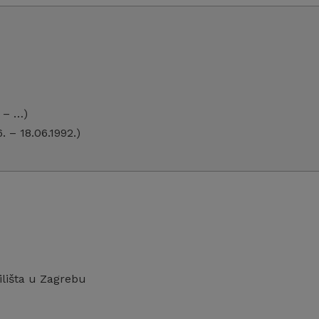
. – …)
. – 18.06.1992.)
ilišta u Zagrebu