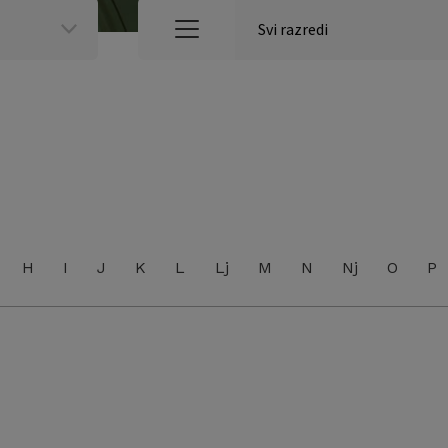
H
I
J
K
L
Lj
M
N
Nj
O
P