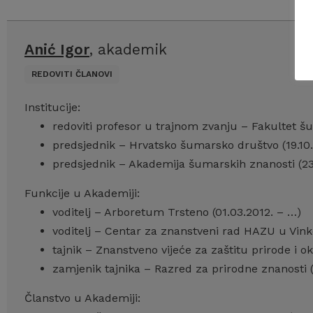
Anić Igor
, akademik
REDOVITI ČLANOVI
Institucije:
redoviti profesor u trajnom zvanju – Fakultet šu
predsjednik – Hrvatsko šumarsko društvo (19.10
predsjednik – Akademija šumarskih znanosti (23.
Funkcije u Akademiji:
voditelj – Arboretum Trsteno (01.03.2012. – …)
voditelj – Centar za znanstveni rad HAZU u Vink
tajnik – Znanstveno vijeće za zaštitu prirode i o
zamjenik tajnika – Razred za prirodne znanosti 
Članstvo u Akademiji: