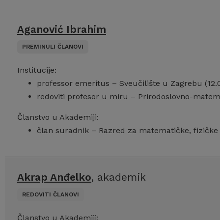
Aganović Ibrahim
PREMINULI ČLANOVI
Institucije:
professor emeritus – Sveučilište u Zagrebu (12.0
redoviti profesor u miru – Prirodoslovno-matema
Članstvo u Akademiji:
član suradnik – Razred za matematičke, fizičke i
Akrap Anđelko
, akademik
REDOVITI ČLANOVI
Članstvo u Akademiji: