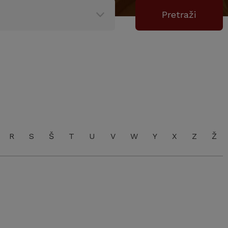
R
S
Š
T
U
V
W
Y
X
Z
Ž