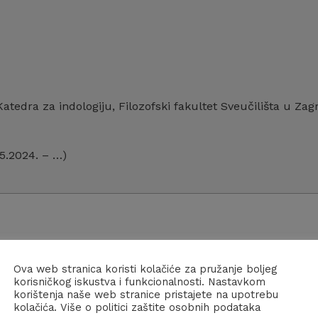
Katedra za indologiju, Filozofski fakultet Sveučilišta u Za
.5.2024. – …)
Ova web stranica koristi kolačiće za pružanje boljeg
korisničkog iskustva i funkcionalnosti. Nastavkom
korištenja naše web stranice pristajete na upotrebu
2.1992. – 27.02.2002.)
kolačića. Više o politici zaštite osobnih podataka