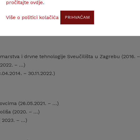
pročitajte ovdje
.
Više o politici kolačića
PRIHVAĆAM
marstva i drvne tehnologije Sveučilišta u Zagrebu (2016. 
.2022. – …)
04.2014. – 30.11.2022.)
ovcima (26.05.2021. – …)
koliša (2020. – …)
( 2023. – …)