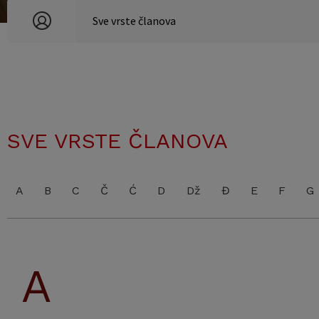
SVE VRSTE ČLANOVA
A
B
C
Č
Ć
D
Dž
Đ
E
F
G