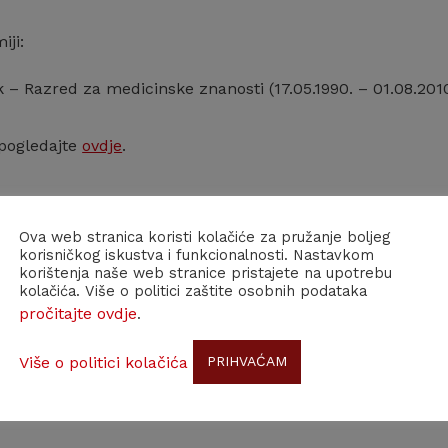
iji:
 – Razred za medicinske znanosti (17.05.1990. – 01.08.201
 pogledajte
ovdje
.
Ova web stranica koristi kolačiće za pružanje boljeg
korisničkog iskustva i funkcionalnosti. Nastavkom
korištenja naše web stranice pristajete na upotrebu
kolačića. Više o politici zaštite osobnih podataka
pročitajte ovdje
.
Više o politici kolačića
PRIHVAĆAM