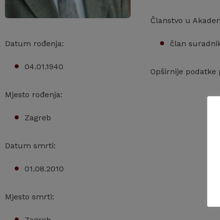
Članstvo u Akadem
član suradnik
Datum rođenja:
04.01.1940
Opširnije podatke
Mjesto rođenja:
Zagreb
Datum smrti:
01.08.2010
Mjesto smrti:
Zagreb