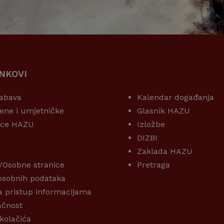
INKOVI
KORISNI LINKOVI
abava
Kalendar događanja
ene i umjetničke
Glasnik HAZU
ice HAZU
Izložbe
DIZBI
Zaklada HAZU
/Osobne stranice
Pretraga
 osobnih podataka
a pristup informacijama
ačnost
 kolačića