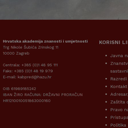
Hrvatska akademija znanosti i umjetnosti
KORISNI L
Trg Nikole Šubića Zrinskog 11
10000 Zagreb
Javna n
Znanstv
Centrala: +385 (0)1 48 95 111
sastavn
Faks: +385 (0)1 48 19 979
E-mail: kabpred@hazu.hr
Razredi
Kontakt
OIB 61989185242
Adresar
IBAN ŽIRO RAČUNA: DRŽAVNI PRORAČUN
HR1210010051863000160
Zaštita
Pravo n
Pristup
Politika