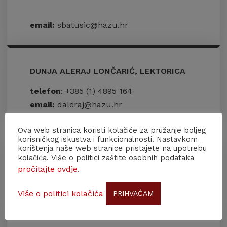
email:
sbatusic@hazu.hr
DUNJA ALERAJ LONČARIĆ, LEKTORICA
telefon
: +385 (1) 4895 164
email:
daleraj@hazu.hr
Ova web stranica koristi kolačiće za pružanje boljeg
korisničkog iskustva i funkcionalnosti. Nastavkom
korištenja naše web stranice pristajete na upotrebu
kolačića. Više o politici zaštite osobnih podataka
MAJA SILOV TOVERNIĆ, LEKTORICA
pročitajte ovdje
.
telefon:
+385 (0)1 48 95 351
Više o politici kolačića
PRIHVAĆAM
email:
maja@hazu.hr