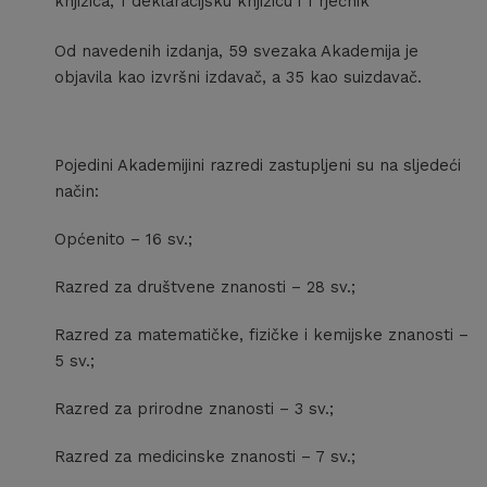
knjižica, 1 deklaracijsku knjižicu i 1 rječnik
Od navedenih izdanja, 59 svezaka Akademija je
objavila kao izvršni izdavač, a 35 kao suizdavač.
Pojedini Akademijini razredi zastupljeni su na sljedeći
način:
Općenito – 16 sv.;
Razred za društvene znanosti – 28 sv.;
Razred za matematičke, fizičke i kemijske znanosti –
5 sv.;
Razred za prirodne znanosti – 3 sv.;
Razred za medicinske znanosti – 7 sv.;