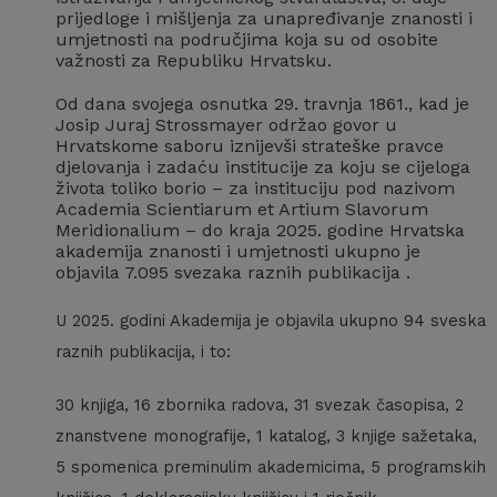
prijedloge i mišljenja za unapređivanje znanosti i
umjetnosti na područjima koja su od osobite
važnosti za Republiku Hrvatsku.
Od dana svojega osnutka 29. travnja 1861., kad je
Josip Juraj Strossmayer održao govor u
Hrvatskome saboru iznijevši strateške pravce
djelovanja i zadaću institucije za koju se cijeloga
života toliko borio – za instituciju pod nazivom
Academia Scientiarum et Artium Slavorum
Meridionalium – do kraja 2025. godine Hrvatska
akademija znanosti i umjetnosti ukupno je
objavila 7.095 svezaka raznih publikacija .
U 2025. godini Akademija je objavila ukupno 94 sveska
raznih publikacija, i to:
30 knjiga, 16 zbornika radova, 31 svezak časopisa, 2
znanstvene monografije, 1 katalog, 3 knjige sažetaka,
5 spomenica preminulim akademicima, 5 programskih