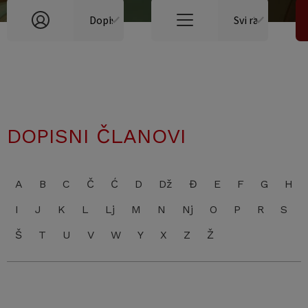
DOPISNI ČLANOVI
A
B
C
Č
Ć
D
Dž
Đ
E
F
G
H
I
J
K
L
Lj
M
N
Nj
O
P
R
S
Š
T
U
V
W
Y
X
Z
Ž