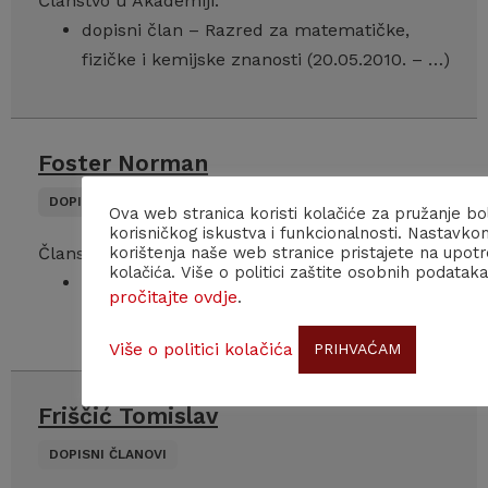
Članstvo u Akademiji:
dopisni član – Razred za matematičke,
fizičke i kemijske znanosti (20.05.2010. – …)
Foster Norman
DOPISNI ČLANOVI
Ova web stranica koristi kolačiće za pružanje bo
korisničkog iskustva i funkcionalnosti. Nastavko
korištenja naše web stranice pristajete na upot
Članstvo u Akademiji:
kolačića. Više o politici zaštite osobnih podataka
dopisni član – Razred za likovne umjetnosti
pročitajte ovdje
.
(12.05.2016. – …)
Više o politici kolačića
PRIHVAĆAM
Friščić Tomislav
DOPISNI ČLANOVI