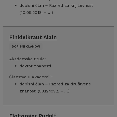
dopisni član – Razred za književnost
(10.05.2018. – …)
Finkielkraut Alain
DOPISNI ČLANOVI
Akademske titule:
doktor znanosti
Članstvo u Akademiji:
dopisni član – Razred za društvene
znanosti (03.12.1992. – …)
Flotzinger Rudolf