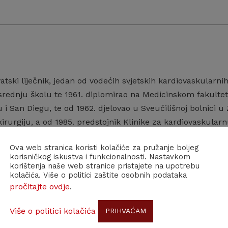
vatski liječnik, jedan od vodećih svjetskih kardiovaskularnih
srednju školu te 1961. diplomirao na Medicinskom fakultetu
 i San Diegu, te od 1962. djelovao u Sveučilišnoj bolnici u Z
rurgiju, a od 1985. predstojnik Klinike za kardiovaskularn
u.
Ova web stranica koristi kolačiće za pružanje boljeg
korisničkog iskustva i funkcionalnosti. Nastavkom
tacijama srca i usavršavanjem umjetnog srca te je 1977. p
korištenja naše web stranice pristajete na upotrebu
rg koji je operirao srčanu deformaciju kod novorođenčeta.
kolačića. Više o politici zaštite osobnih podataka
pročitajte ovdje
.
ofesor Medicinskog fakulteta u Zürichu i Medicinskoga faku
Više o politici kolačića
PRIHVAĆAM
 HAZU izabran je 1992. godine.