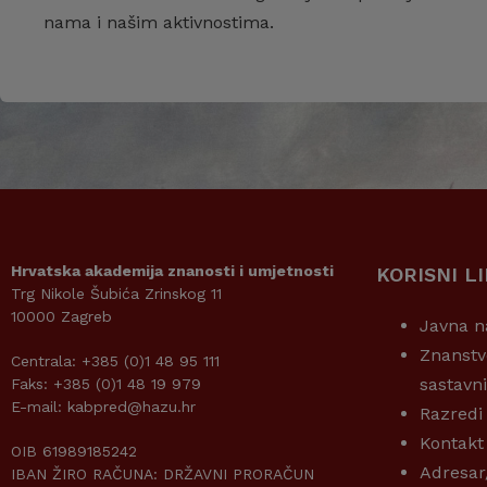
nama i našim aktivnostima.
Hrvatska akademija znanosti i umjetnosti
KORISNI L
Trg Nikole Šubića Zrinskog 11
10000 Zagreb
Javna n
Znanstv
Centrala: +385 (0)1 48 95 111
sastavn
Faks: +385 (0)1 48 19 979
E-mail: kabpred@hazu.hr
Razredi
Kontakt
OIB 61989185242
Adresar
IBAN ŽIRO RAČUNA: DRŽAVNI PRORAČUN