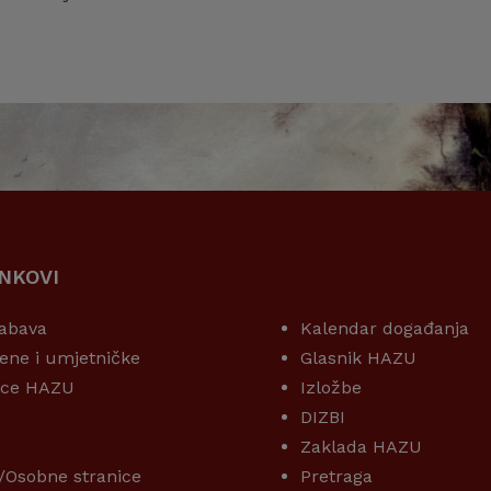
INKOVI
KORISNI LINKOVI
abava
Kalendar događanja
ene i umjetničke
Glasnik HAZU
ice HAZU
Izložbe
DIZBI
Zaklada HAZU
/Osobne stranice
Pretraga