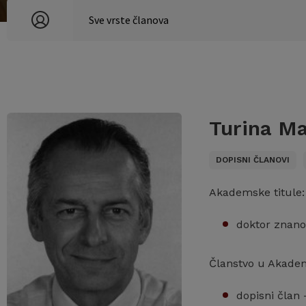
Turina M
DOPISNI ČLANOVI
Akademske titule:
doktor znano
Članstvo u Akadem
dopisni član 