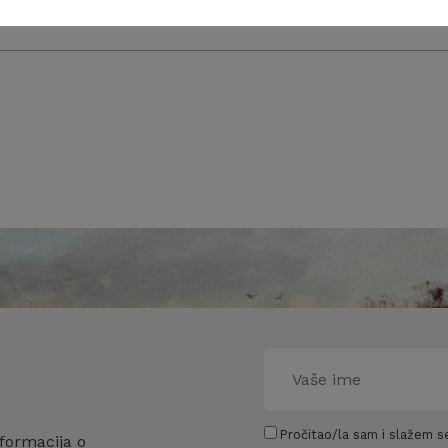
Pročitao/la sam i slažem se
formacija o