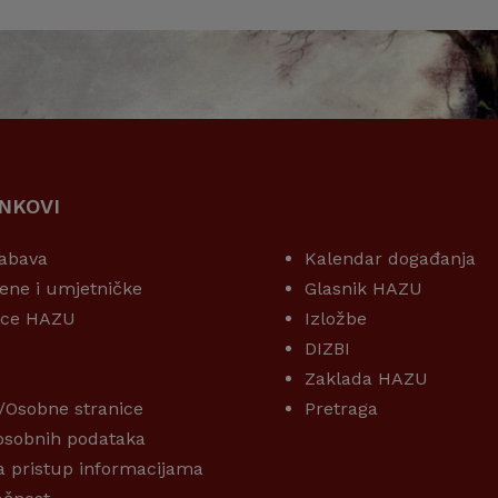
INKOVI
KORISNI LINKOVI
abava
Kalendar događanja
ene i umjetničke
Glasnik HAZU
ice HAZU
Izložbe
DIZBI
Zaklada HAZU
/Osobne stranice
Pretraga
 osobnih podataka
a pristup informacijama