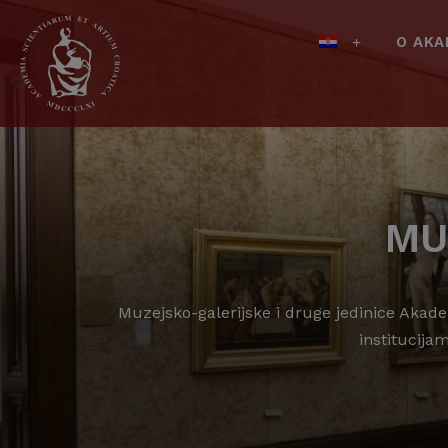
O AKA
MU
Muzejsko-galerijske i druge jedinice Akade
institucija