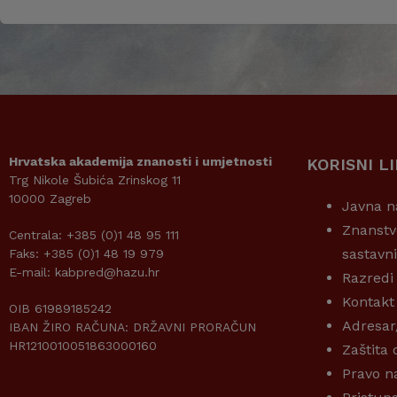
Hrvatska akademija znanosti i umjetnosti
KORISNI L
Trg Nikole Šubića Zrinskog 11
10000 Zagreb
Javna n
Znanstv
Centrala: +385 (0)1 48 95 111
sastavn
Faks: +385 (0)1 48 19 979
E-mail: kabpred@hazu.hr
Razredi
Kontakt
OIB 61989185242
Adresar
IBAN ŽIRO RAČUNA: DRŽAVNI PRORAČUN
HR1210010051863000160
Zaštita
Pravo n