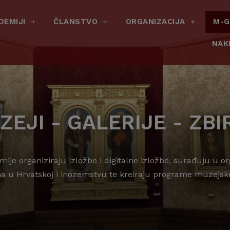
DEMIJI
ČLANSTVO
ORGANIZACIJA
M-G
NAK
ZEJI - GALERIJE - ZBI
mije organiziraju izložbe i digitalne izložbe, surađuju u 
ma u Hrvatskoj i inozemstvu te kreiraju programe muzejsk