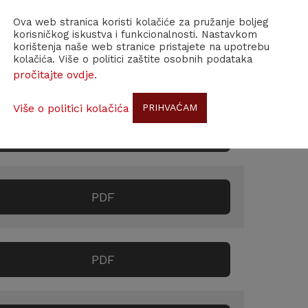
PDF
Ova web stranica koristi kolačiće za pružanje boljeg
korisničkog iskustva i funkcionalnosti. Nastavkom
korištenja naše web stranice pristajete na upotrebu
kolačića. Više o politici zaštite osobnih podataka
PDF
pročitajte ovdje
.
Više o politici kolačića
PRIHVAĆAM
PDF
PDF
PDF