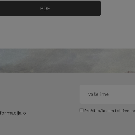
PDF
Pročitao/la sam i slažem se
formacija o