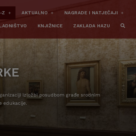
-Z
AKTUALNO
NAGRADE I NATJEČAJI
LADNIŠTVO
KNJIŽNICE
ZAKLADA HAZU
RKE
organizaciji izložbi posudbom građe srodnim
e edukacije.