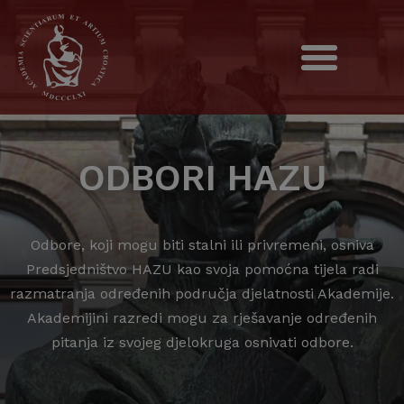
ODBORI HAZU
Odbore, koji mogu biti stalni ili privremeni, osniva
Predsjedništvo HAZU kao svoja pomoćna tijela radi
razmatranja određenih područja djelatnosti Akademije.
Akademijini razredi mogu za rješavanje određenih
pitanja iz svojeg djelokruga osnivati odbore.