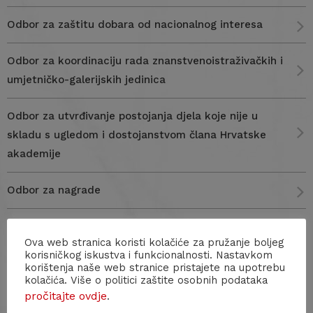
Odbor za zaštitu dobara od nacionalnog interesa
Odbor za koordinaciju rada znanstvenoistraživačkih i
umjetničko-galerijskih jedinica
Odbor za utvrđivanje postojanja djela koje nije u
skladu s ugledom i dostojanstvom člana Hrvatske
akademije
Odbor za nagrade
Odbor za imovinu
Ova web stranica koristi kolačiće za pružanje boljeg
korisničkog iskustva i funkcionalnosti. Nastavkom
Odbor za Statut
korištenja naše web stranice pristajete na upotrebu
kolačića. Više o politici zaštite osobnih podataka
pročitajte ovdje
.
Knjižnični odbor Knjižnice HAZU