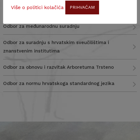
Više o politici kolačića
PRIHVAĆAM
Odbor projekta Hrvatska i Europa
Odbor za međunarodnu suradnju
Odbor za suradnju s hrvatskim sveučilištima i
znanstvenim institutima
Odbor za obnovu i razvitak Arboretuma Trsteno
Odbor za normu hrvatskoga standardnog jezika