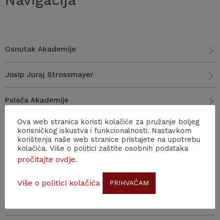
Osnutak Akademije
Josip Juraj Strossmayer
Palača Akademije
Ova web stranica koristi kolačiće za pružanje boljeg
Bašćanska ploča
korisničkog iskustva i funkcionalnosti. Nastavkom
korištenja naše web stranice pristajete na upotrebu
kolačića. Više o politici zaštite osobnih podataka
Škrinja sv. Šimuna
pročitajte ovdje
.
Narodni dom
Više o politici kolačića
PRIHVAĆAM
Guarnerijeva violina