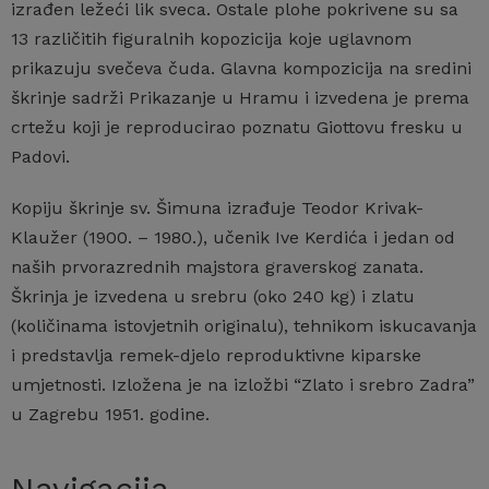
izrađen ležeći lik sveca. Ostale plohe pokrivene su sa
13 različitih figuralnih kopozicija koje uglavnom
prikazuju svečeva čuda. Glavna kompozicija na sredini
škrinje sadrži Prikazanje u Hramu i izvedena je prema
crtežu koji je reproducirao poznatu Giottovu fresku u
Padovi.
Kopiju škrinje sv. Šimuna izrađuje Teodor Krivak-
Klaužer (1900. – 1980.), učenik Ive Kerdića i jedan od
naših prvorazrednih majstora graverskog zanata.
Škrinja je izvedena u srebru (oko 240 kg) i zlatu
(količinama istovjetnih originalu), tehnikom iskucavanja
i predstavlja remek-djelo reproduktivne kiparske
umjetnosti. Izložena je na izložbi “Zlato i srebro Zadra”
u Zagrebu 1951. godine.
Navigacija