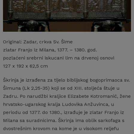
Original: Zadar, crkva Sv. Šime
zlatar Franjo iz Milana, 1377. – 1380. god.
pozlaćeni srebrni iskucani lim na drvenoj osnovi
127 x 192 x 62,5 cm
Škrinja je izrađena za tijelo biblijskog bogoprimaoca sv.
Šimuna (Lk 2,25-35) koji se od XIII. stoljeća štuje u
Zadru. Po narudžbi kraljice Elizabete Kotromanić, žene
hrvatsko-ugarskog kralja Ludovika Anžuvinca, u
periodu od 1377. do 1380., izrađuje je zlatar Franjo iz
Milana sa suradnicima. Škrinja ima oblik sarkofaga s
dvostrešnim krovom na kome je u visokom reljefu