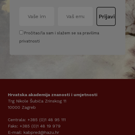
Pročitao/la sam i slažem se sa pravilima
privatnosti
Hrvatska akademija znanosti i umjetnosti
Trg Nikole Šubića Zrinskog 11
10000 Zagreb
Centrala: +385 (0)1 48 95 111
Faks: +385 (0)1 48 19 979
E-mail: kabpred@hazu.hr