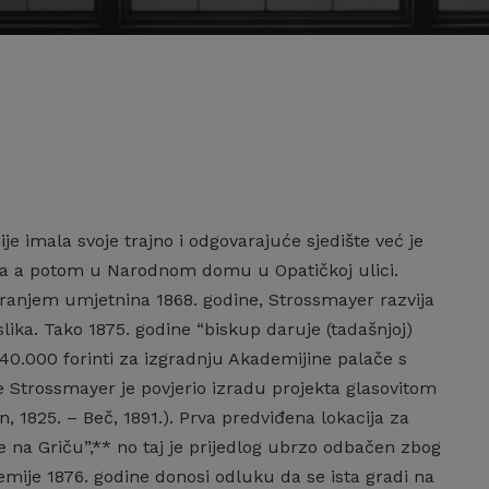
 imala svoje trajno i odgovarajuće sjedište već je
ja a potom u Narodnom domu u Opatičkoj ulici.
ranjem umjetnina 1868. godine, Strossmayer razvija
slika. Tako 1875. godine “biskup daruje (tadašnjoj)
40.000 forinti za izgradnju Akademijine palače s
e Strossmayer je povjerio izradu projekta glasovitom
1825. – Beč, 1891.). Prva predviđena lokacija za
e na Griču”,** no taj je prijedlog ubrzo odbačen zbog
mije 1876. godine donosi odluku da se ista gradi na