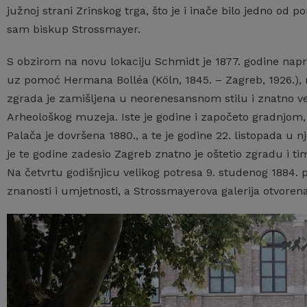
južnoj strani Zrinskog trga, što je i inače bilo jedno od
sam biskup Strossmayer.
S obzirom na novu lokaciju Schmidt je 1877. godine napra
uz pomoć Hermana Bolléa (Köln, 1845. – Zagreb, 1926.), 
zgrada je zamišljena u neorenesansnom stilu i znatno v
Arheološkog muzeja. Iste je godine i započeto gradnjom
Palača je dovršena 1880., a te je godine 22. listopada u nj
je te godine zadesio Zagreb znatno je oštetio zgradu i t
Na četvrtu godišnjicu velikog potresa 9. studenog 1884.
znanosti i umjetnosti, a Strossmayerova galerija otvorena