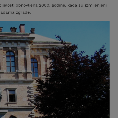
 cijelosti obnovljena 2000. godine, kada su izmijenjeni
fasadama zgrade.