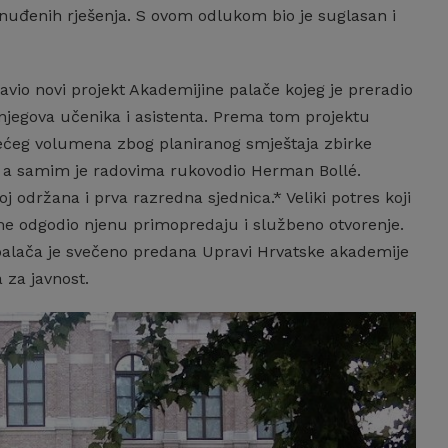
 ponuđenih rješenja. S ovom odlukom bio je suglasan i
vio novi projekt Akademijine palače kojeg je preradio
njegova učenika i asistenta. Prema tom projektu
ećeg volumena zbog planiranog smještaja zbirke
, a samim je radovima rukovodio Herman Bollé.
oj održana i prva razredna sjednica.* Veliki potres koji
ime odgodio njenu primopredaju i službeno otvorenje.
 palača je svečeno predana Upravi Hrvatske akademije
 za javnost.