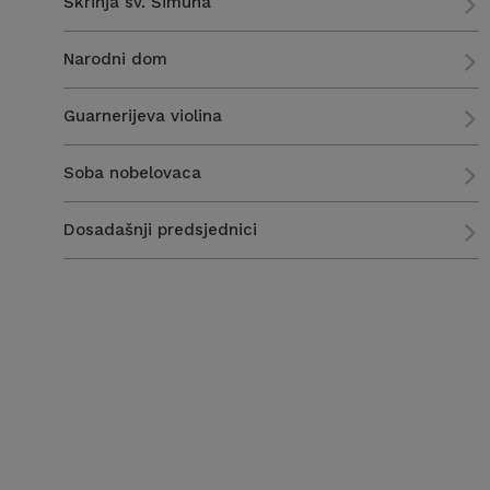
Škrinja sv. Šimuna
Narodni dom
Guarnerijeva violina
Soba nobelovaca
Dosadašnji predsjednici