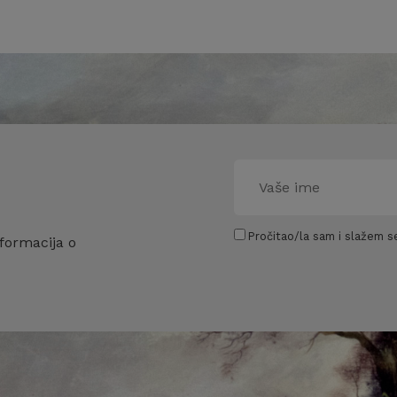
Pročitao/la sam i slažem se
formacija o