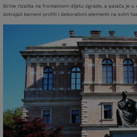
širine rizalita na frontalnom dijelu zgrade, a palača je u
dotrajali kameni profili i dekorativni elementi na svim 