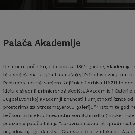
Palača Akademije
U samom početku, od osnutka 1861. godine, Akademija nije
bila smještena u zgradi današnjeg Prirodoslovnog muze
Postupno, ustrojavanjem Knjižnice i Arhiva HAZU te doni
ideju o gradnji primjerenog sjedišta Akademije i Galerije 
Jugoslavenskoj akademiji znanosti i umjetnosti iznos od 
prostorima za Strossmayerovu galeriju”.* Istom te godin
bečkom arhitektu Friedrichu von Schmidtu (Frickenhofen, 
podizanje palače bila je “zaravnak nasuprot zgradi realk
negodovanja građanstva. Gradski odbor za lokaciju Akade