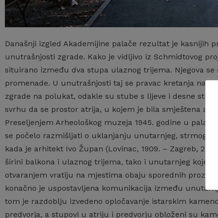
Današnji izgled Akademijine palače rezultat je kasnijih p
unutrašnjosti zgrade. Kako je vidljivo iz Schmidtovog proj
situirano između dva stupa ulaznog trijema. Njegova se s
promenade. U unutrašnjosti taj se pravac kretanja nastav
zgrade na polukat, odakle su stube s lijeve i desne stra
svrhu da se prostor atrija, u kojem je bila smještena arhe
Preseljenjem Arheološkog muzeja 1945. godine u palaču 
se počelo razmišljati o uklanjanju unutarnjeg, strmog stub
kada je arhitekt Ivo Župan (Lovinac, 1909. – Zagreb, 2000
širini balkona i ulaznog trijema, tako i unutarnjeg koje j
otvaranjem vratiju na mjestima obaju sporednih prozora 
konačno je uspostavljena komunikacija između unutarnje
tom je razdoblju izvedeno opločavanje istarskim kamenom
predvorja, a stupovi u atriju i predvorju obloženi su ka