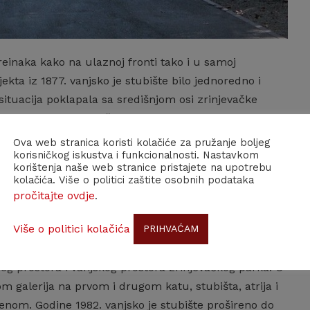
reinaka kako na ulaznoj fronti tako i u samoj
ekta iz 1877. vanjsko je stubište bilo jednoredno i
ituacija poklapala sa središnjom osi zrinjevačke
ljao na strmo stubište koje je vodilo posred osi
ne vodile do prvog kata. Takva je regulacija iznađena u
Ova web stranica koristi kolačiće za pružanje boljeg
korisničkog iskustva i funkcionalnosti. Nastavkom
ološka zbirka, odvoji od ostalog prostora.
korištenja naše web stranice pristajete na upotrebu
Vraniczany-Hafner, gdje se i danas nalazi, postupno
kolačića. Više o politici zaštite osobnih podataka
išta. Taj je zahvat konačno i realiziran 1947. – 1948.
pročitajte ovdje
.
.), izvršio adaptaciju stubišta kako vanjskog, u punoj
Više o politici kolačića
PRIHVAĆAM
e postavljeno s obaju strana ulaza u prvi kat, a
proširen je pristup Akademiji. Otvaranjem atrija
g prostora i vanjskog prostora zrinjevačkog parka. U
 galerija na prvom i drugom katu, stubišta, atrija i
menom. Godine 1982. vanjsko je stubište prošireno do