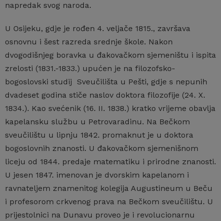
napredak svog naroda.
U Osijeku, gdje je rođen 4. veljače 1815., završava
osnovnu i šest razreda srednje škole. Nakon
dvogodišnjeg boravka u đakovačkom sjemeništu i ispita
zrelosti (1831.-1833.) upućen je na filozofsko-
bogoslovski studij Sveučilišta u Pešti, gdje s nepunih
dvadeset godina stiče naslov doktora filozofije (24. X.
1834.). Kao svećenik (16. II. 1838.) kratko vrijeme obavlja
kapelansku službu u Petrovaradinu. Na Bečkom
sveučilištu u lipnju 1842. promaknut je u doktora
bogoslovnih znanosti. U đakovačkom sjemenišnom
liceju od 1844. predaje matematiku i prirodne znanosti.
U jesen 1847. imenovan je dvorskim kapelanom i
ravnateljem znamenitog kolegija Augustineum u Beču
i profesorom crkvenog prava na Bečkom sveučilištu. U
prijestolnici na Dunavu proveo je i revolucionarnu