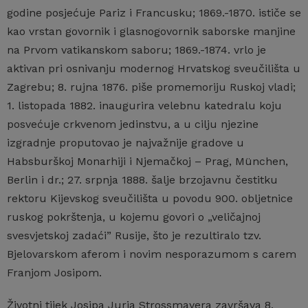
godine posjećuje Pariz i Francusku; 1869.-1870. ističe se
kao vrstan govornik i glasnogovornik saborske manjine
na Prvom vatikanskom saboru; 1869.-1874. vrlo je
aktivan pri osnivanju modernog Hrvatskog sveučilišta u
Zagrebu; 8. rujna 1876. piše promemoriju Ruskoj vladi;
1. listopada 1882. inaugurira velebnu katedralu koju
posvećuje crkvenom jedinstvu, a u cilju njezine
izgradnje proputovao je najvažnije gradove u
Habsburškoj Monarhiji i Njemačkoj – Prag, München,
Berlin i dr.; 27. srpnja 1888. šalje brzojavnu čestitku
rektoru Kijevskog sveučilišta u povodu 900. obljetnice
ruskog pokrštenja, u kojemu govori o „veličajnoj
svesvjetskoj zadaći” Rusije, što je rezultiralo tzv.
Bjelovarskom aferom i novim nesporazumom s carem
Franjom Josipom.
Životni tijek Josipa Jurja Strossmayera završava 8.