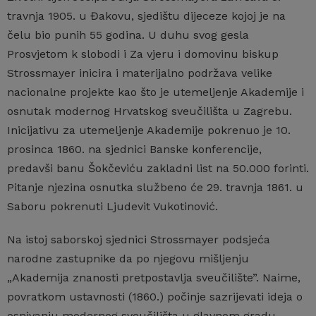
travnja 1905. u Đakovu, sjedištu dijeceze kojoj je na
čelu bio punih 55 godina. U duhu svog gesla
Prosvjetom k slobodi i Za vjeru i domovinu biskup
Strossmayer inicira i materijalno podržava velike
nacionalne projekte kao što je utemeljenje Akademije i
osnutak modernog Hrvatskog sveučilišta u Zagrebu.
Inicijativu za utemeljenje Akademije pokrenuo je 10.
prosinca 1860. na sjednici Banske konferencije,
predavši banu Šokčeviću zakladni list na 50.000 forinti.
Pitanje njezina osnutka službeno će 29. travnja 1861. u
Saboru pokrenuti Ljudevit Vukotinović.
Na istoj saborskoj sjednici Strossmayer podsjeća
narodne zastupnike da po njegovu mišljenju
„Akademija znanosti pretpostavlja sveučilište”. Naime,
povratkom ustavnosti (1860.) počinje sazrijevati ideja o
osnivanju modernog sveučilišta u glavnom gradu