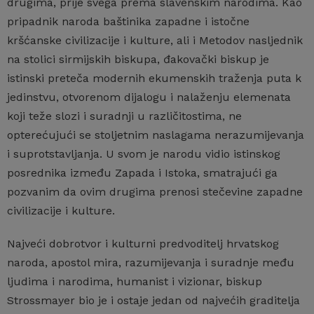
drugima, prije svega prema slavenskim narodima. Kao
pripadnik naroda baštinika zapadne i istočne
kršćanske civilizacije i kulture, ali i Metodov nasljednik
na stolici sirmijskih biskupa, đakovački biskup je
istinski preteča modernih ekumenskih traženja puta k
jedinstvu, otvorenom dijalogu i nalaženju elemenata
koji teže slozi i suradnji u različitostima, ne
opterećujući se stoljetnim naslagama nerazumijevanja
i suprotstavljanja. U svom je narodu vidio istinskog
posrednika između Zapada i Istoka, smatrajući ga
pozvanim da ovim drugima prenosi stečevine zapadne
civilizacije i kulture.
Najveći dobrotvor i kulturni predvoditelj hrvatskog
naroda, apostol mira, razumijevanja i suradnje među
ljudima i narodima, humanist i vizionar, biskup
Strossmayer bio je i ostaje jedan od najvećih graditelja