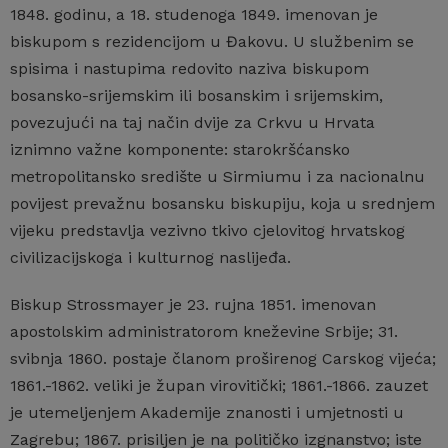
1848. godinu, a 18. studenoga 1849. imenovan je
biskupom s rezidencijom u Đakovu. U službenim se
spisima i nastupima redovito naziva biskupom
bosansko-srijemskim ili bosanskim i srijemskim,
povezujući na taj način dvije za Crkvu u Hrvata
iznimno važne komponente: starokršćansko
metropolitansko središte u Sirmiumu i za nacionalnu
povijest prevažnu bosansku biskupiju, koja u srednjem
vijeku predstavlja vezivno tkivo cjelovitog hrvatskog
civilizacijskoga i kulturnog naslijeđa.
Biskup Strossmayer je 23. rujna 1851. imenovan
apostolskim administratorom kneževine Srbije; 31.
svibnja 1860. postaje članom proširenog Carskog vijeća;
1861.-1862. veliki je župan virovitički; 1861.-1866. zauzet
je utemeljenjem Akademije znanosti i umjetnosti u
Zagrebu; 1867. prisiljen je na političko izgnanstvo; iste