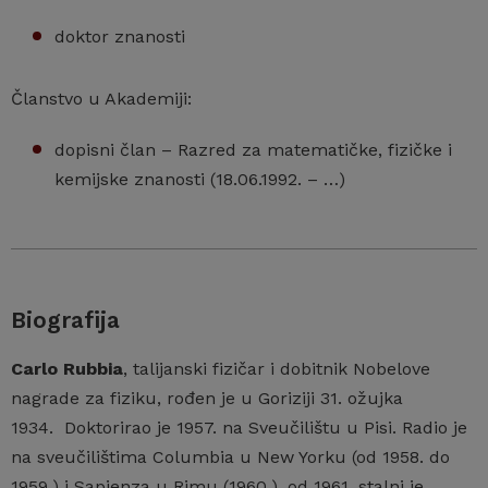
doktor znanosti
Članstvo u Akademiji:
dopisni član – Razred za matematičke, fizičke i
kemijske znanosti (18.06.1992. – …)
Biografija
Carlo Rubbia
, talijanski fizičar i dobitnik Nobelove
nagrade za fiziku, rođen je u Goriziji 31. ožujka
1934. Doktorirao je 1957. na Sveučilištu u Pisi. Radio je
na sveučilištima Columbia u New Yorku (od 1958. do
1959.) i Sapienza u Rimu (1960.), od 1961. stalni je