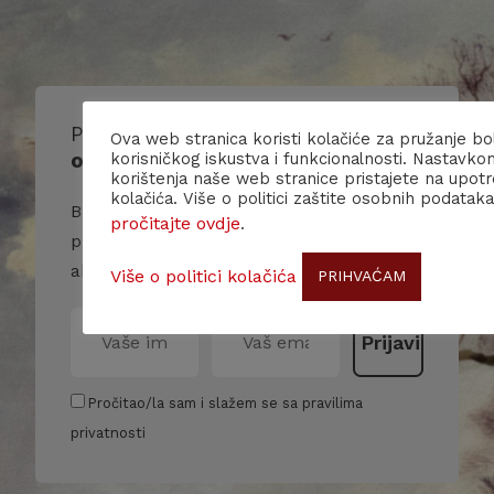
Prijavite se na naš
Ova web stranica koristi kolačiće za pružanje bo
obavjesnik/
newsletter
!
korisničkog iskustva i funkcionalnosti. Nastavko
korištenja naše web stranice pristajete na upot
kolačića. Više o politici zaštite osobnih podataka
Budite u toku s našim događanjima i
pročitajte ovdje
.
primajte više informacija o nama i našim
aktivnostima.
Više o politici kolačića
PRIHVAĆAM
Pročitao/la sam i slažem se sa pravilima
privatnosti