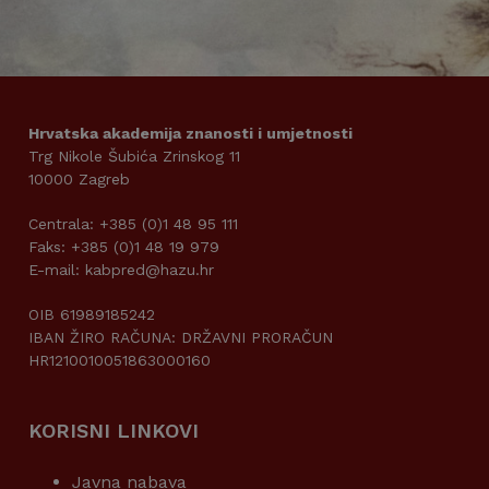
Hrvatska akademija znanosti i umjetnosti
Trg Nikole Šubića Zrinskog 11
10000 Zagreb
Centrala: +385 (0)1 48 95 111
Faks: +385 (0)1 48 19 979
E-mail: kabpred@hazu.hr
OIB 61989185242
IBAN ŽIRO RAČUNA: DRŽAVNI PRORAČUN
HR1210010051863000160
KORISNI LINKOVI
Javna nabava