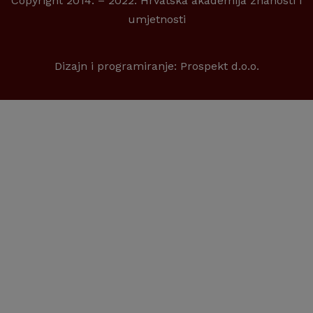
Copyright 2014. – 2022. Hrvatska akademija znanosti i
umjetnosti
Dizajn i programiranje:
Prospekt d.o.o.