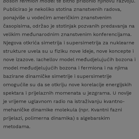
boson fermion model
te bitno pridonio njihovu razvoju.
Publicirao je nekoliko stotina znanstvenih radova,
ponajviše u vodećim američkim znanstvenim
časopisima, održao je stotinjak pozvanih predavanja na
velikim međunarodnim znanstvenim konferencijama.
Njegova otkrića simetrija i supersimetrija za nuklearne
strukture uvela su u fiziku nove ideje, nove koncepte i
nove izazove. Iachellov model međudjelujućih bozona i
model međudjelujućih bozona i fermiona i na njima
bazirane dinamičke simetrije i supersimetrije
omogućile su da se otkriju nove korelacije energijskih
spektara i prijelaznih momenata u jezgrama. U novije
je vrijeme uglavnom radio na istraživanju kvantno-
mehaničke dinamike molekula (npr. Kvantni fazni
prijelazi, polimerna dinamika) s algebarskim
metodama.