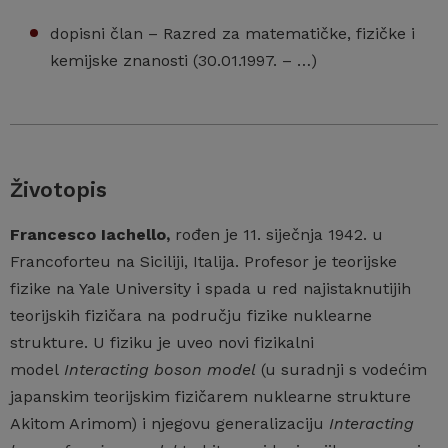
dopisni član – Razred za matematičke, fizičke i
kemijske znanosti (30.01.1997. – …)
Životopis
Francesco Iachello,
rođen je 11. siječnja 1942. u
Francoforteu na Siciliji, Italija. Profesor je teorijske
fizike na Yale University i spada u red najistaknutijih
teorijskih fizičara na području fizike nuklearne
strukture. U fiziku je uveo novi fizikalni
model
Interacting boson model
(u suradnji s vodećim
japanskim teorijskim fizičarem nuklearne strukture
Akitom Arimom) i njegovu generalizaciju
Interacting