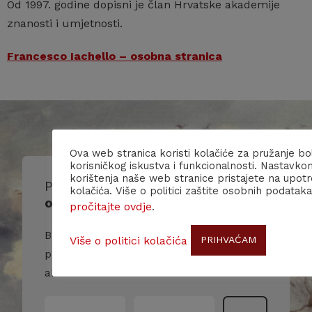
Od 1997. godine dopisni je član Hrvatske akademije
znanosti i umjetnosti.
Francesco Iachello – osobna stranica
Ova web stranica koristi kolačiće za pružanje bo
korisničkog iskustva i funkcionalnosti. Nastavko
korištenja naše web stranice pristajete na upot
Prijavite se na naš
kolačića. Više o politici zaštite osobnih podataka
obavjesnik/
newsletter
!
pročitajte ovdje
.
Budite u toku s našim događanjima i
Više o politici kolačića
PRIHVAĆAM
primajte više informacija o nama i našim
aktivnostima.