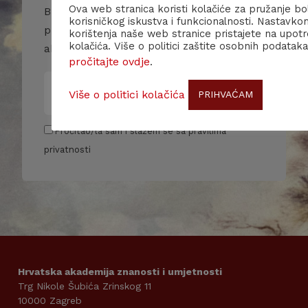
Ova web stranica koristi kolačiće za pružanje bo
Budite u toku s našim događanjima i
korisničkog iskustva i funkcionalnosti. Nastavko
primajte više informacija o nama i našim
korištenja naše web stranice pristajete na upot
kolačića. Više o politici zaštite osobnih podataka
aktivnostima.
pročitajte ovdje
.
Više o politici kolačića
PRIHVAĆAM
Pročitao/la sam i slažem se sa pravilima
privatnosti
Hrvatska akademija znanosti i umjetnosti
Trg Nikole Šubića Zrinskog 11
10000 Zagreb