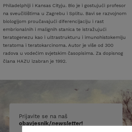
Philadelphiji i Kansas Cityju. Bio je i gostujući profesor
na sveučilištima u Zagrebu i Splitu. Bavi se razvojnom
biologijom proučavajući diferencijaciju i rast
embrionalnih i malignih stanica te istražujući
teratogenezu kao i ultrastrukturu i imunohistokemiju
teratoma i teratokarcinoma. Autor je više od 300
radova u vodećim svjetskim časopisima. Za dopisnog
člana HAZU izabran je 1992.
Prijavite se na naš
obavjesnik/
newsletter
!