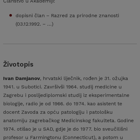
Članstvo u Akademiji:
dopisni član – Razred za prirodne znanosti
(03.12.1992. – …)
Životopis
Ivan Damjanov
, hrvatski liječnik, rođen je 31. ožujka
1941. u Subotici. Završivši 1964. studij medicine u
Zagrebu i poslijediplomski studij iz eksperimentalne
biologije, radio je od 1966. do 1974. kao asistent te
docent Zavoda za opću patologiju i patološku
anatomiju zagrebačkog Medicinskog fakulteta. Godine
1974. otišao je u SAD, gdje je do 1977. bio sveučilišni
profesor u Farmingtonu (Connecticut), a potom u