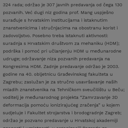
324 rada; održao je 307 javnih predavanja od čega 130
pozvanih. Već dugi niz godina prof. Mang uspješno
surađuje s hrvatskim institucijama i istaknutim
znanstvenicima i stručnjacima na obostranu korist i
zadovoljstvo. Posebno treba istaknuti aktivnosti:
suradnja s Hrvatskim društvom za mehaniku (HDM);
podrška i pomoć pri učlanjenju HDM u međunarodne
udruge; održavanje niza pozvanih predavanja na
Kongresima HDM. Zadnje predavanje održao je 2003.
godine na 40. obljetnicu Građevinskog fakulteta u
Zagrebu; zaslužan je za stručno usavršavanje naših
mladih znanstvenika na Tehničkom sveučilištu u Beču;
voditelj je međunarodnog projekta “Zamrzavanje 3D
deformacija pomoću ionizirajućeg zračenja” u kojem
sudjeluje i Fakultet strojarstva i brodogradnje Zagreb;
održao je pozvano predavanje u Hrvatskoj akademiji