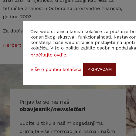
znanosti i umjetnosti, u organizaciji Razreda za
tehničke znanosti i Odbora za proizvodne znanosti,
godine 2003.
Za dopisnog člana HAZU izabran je 2004.
Ova web stranica koristi kolačiće za pružanje bo
korisničkog iskustva i funkcionalnosti. Nastavko
korištenja naše web stranice pristajete na upot
Herbert Mang – osobna stranica
kolačića. Više o politici zaštite osobnih podataka
pročitajte ovdje
.
Više o politici kolačića
PRIHVAĆAM
Prijavite se na naš
obavjesnik/
newsletter
!
Budite u toku s našim događanjima i
primajte više informacija o nama i našim