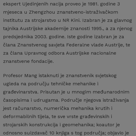
ekspert Ujedinjenih nacija proveo je 1981. godine 3
mjeseca u Zhengzhou znanstveno-istraživačkom
institutu za strojarstvo u NR Kini. Izabran je za glavnog
tajnika Austrijske akademije znanosti 1995., a za njenog
predsjednika 2003. godine. Iste godine izabran je za
člana Znanstvenog savjeta Federalne vlade Austrije, te
za člana Upravnog odbora Austrijske nacionalne
znanstvene fondacije.
Profesor Mang istaknuti je znanstvenik svjetskog
ugleda na području tehničke mehanike i
građevinarstva. Prisutan je u mnogim međunarodnim
časopisima i udrugama. Područje njegova istraživanja
jest računarstvo, numerička mehanika krutih i
deformabilnih tijela, te sve vrste građevinskih i
strojarskih konstrukcija i geomehanika; koautor je
odnosno suizdavač 10 knjiga s tog područja; objavio je