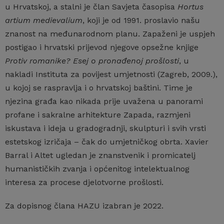
u Hrvatskoj, a stalni je član Savjeta časopisa
Hortus
artium medievalium
, koji je od 1991. proslavio našu
znanost na međunarodnom planu. Zapaženi je uspjeh
postigao i hrvatski prijevod njegove opsežne knjige
Protiv romanike? Esej o pronađenoj prošlosti
, u
nakladi Instituta za povijest umjetnosti (Zagreb, 2009.),
u kojoj se raspravlja i o hrvatskoj baštini. Time je
njezina građa kao nikada prije uvažena u panorami
profane i sakralne arhitekture Zapada, razmjeni
iskustava i ideja u gradogradnji, skulpturi i svih vrsti
estetskog izričaja – čak do umjetničkog obrta. Xavier
Barral i Altet ugledan je znanstvenik i promicatelj
humanističkih zvanja i općenitog intelektualnog
interesa za procese djelotvorne prošlosti.
Za dopisnog člana HAZU izabran je 2022.