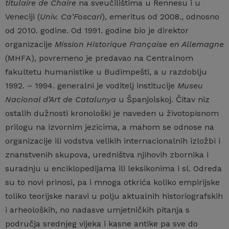
titulaire de Chaire
na sveučilištima u Rennesu i u
Veneciji (
Univ. Ca’Foscari
), emeritus od 2008., odnosno
od 2010. godine. Od 1991. godine bio je direktor
organizacije
Mission Historique Française en Allemagne
(MHFA), povremeno je predavao na Centralnom
fakultetu humanistike u Budimpešti, a u razdoblju
1992. – 1994. generalni je voditelj institucije
Museu
Nacional d’Art de Catalunya
u Španjolskoj. Čitav niz
ostalih dužnosti kronološki je naveden u životopisnom
prilogu na izvornim jezicima, a mahom se odnose na
organizacije ili vodstva velikih internacionalnih izložbi i
znanstvenih skupova, uredništva njihovih zbornika i
suradnju u enciklopedijama ili leksikonima i sl. Odreda
su to novi prinosi, pa i mnoga otkrića koliko empirijske
toliko teorijske naravi u polju aktualnih historiografskih
i arheoloških, no nadasve umjetničkih pitanja s
područja srednjeg vijeka i kasne antike pa sve do