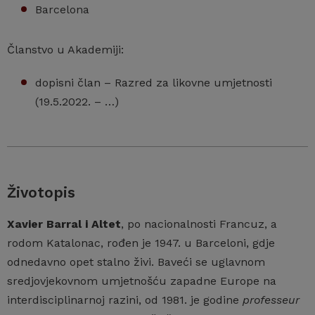
Barcelona
Članstvo u Akademiji:
dopisni član – Razred za likovne umjetnosti
(19.5.2022. – …)
Životopis
Xavier Barral i Altet
, po nacionalnosti Francuz, a
rodom Katalonac, rođen je 1947. u Barceloni, gdje
odnedavno opet stalno živi. Baveći se uglavnom
sredjovjekovnom umjetnošću zapadne Europe na
interdisciplinarnoj razini, od 1981. je godine
p
rofesseur