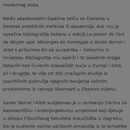
modernog doba.
Među akademskim častima ističu se članstva u
desetak prestižnih instituta ili akademija, dok mu je
opsežna bibliografija tiskana u ediciji
Le plaisir de l’art
de Moyen age: Melanges en homagge a Xavier Barral i
A
l
tet
s prilozima 60-ak suradnika – četvorice iz
Hrvatske. Bibliografija mu sadrži i 19 zasebnih knjiga
tiskanih kod čuvenih izdavačkih kuća u Europi i SAD,
ali i drugdje, te više od 350 značajnih studija iz
specifičnih područja njegovih bavljenja važnim
problemima iz razvoja likovnosti u čitavom svijetu.
Xavier Barral i Altet sudjelovao je u osnivanju Centra za
kasnoantičku i srednjovjekovnu umjetnost koji djeluje
u sklopu Filozofskog fakulteta Sveučilišta u Zagrebu,
bio je sudionik većine održanih simpozija iz te tematike