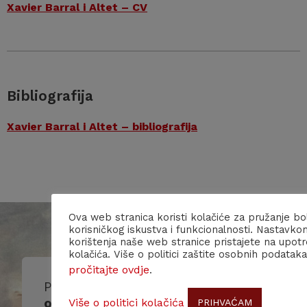
Xavier Barral i Altet – CV
Bibliografija
Xavier Barral i Altet – bibliografija
Ova web stranica koristi kolačiće za pružanje bo
korisničkog iskustva i funkcionalnosti. Nastavko
korištenja naše web stranice pristajete na upot
kolačića. Više o politici zaštite osobnih podataka
pročitajte ovdje
.
Prijavite se na naš
obavjesnik/
newsletter
!
Više o politici kolačića
PRIHVAĆAM