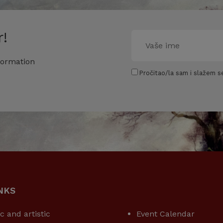
!
formation
Pročitao/la sam i slažem se
NKS
USEFUL LINKS
ic and artistic
Event Calendar