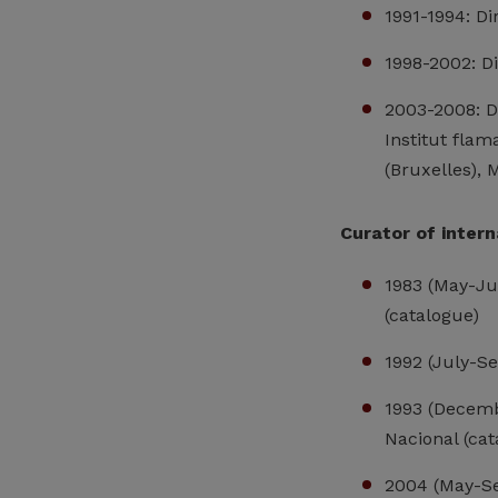
1991-1994: D
1998-2002: Di
2003-2008: D
Institut fla
(Bruxelles), 
Curator of intern
1983 (May-Ju
(catalogue)
1992 (July-S
1993 (Decemb
Nacional (cat
2004 (May-S