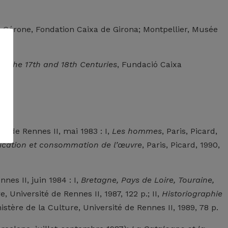
, Gérone, Fondation Caixa de Girona; Montpellier, Musée
in the 17th and 18th Centuries
, Fundació Caixa
té de Rennes II, mai 1983 : I,
Les hommes
, Paris, Picard,
ication et consommation de l’œuvre
, Paris, Picard, 1990,
nnes II, juin 1984 : I,
Bretagne, Pays de Loire, Touraine,
e, Université de Rennes II, 1987, 122 p.; II,
Historiographie
nistère de la Culture, Université de Rennes II, 1989, 78 p.