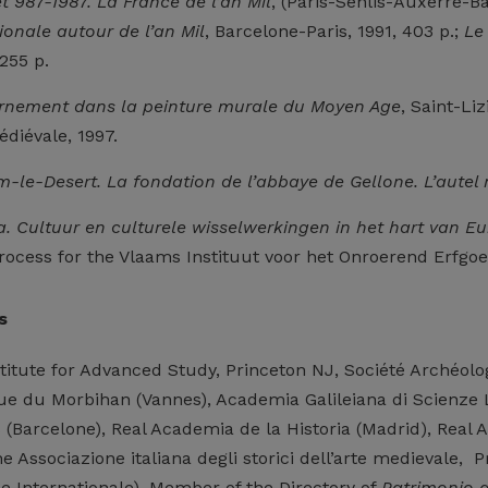
 987-1987. La France de l’an Mil
, (Paris-Senlis-Auxerre-B
ionale autour de l’an Mil
, Barcelone-Paris, 1991, 403 p.;
Le 
 255 p.
’ornement dans la peinture murale du Moyen Age
, Saint-Li
édiévale, 1997.
m-le-Desert. La fondation de l’abbaye de Gellone.
L’autel
a.
Cultuur en culturele wisselwerkingen in het hart van E
process for the Vlaams Instituut voor het Onroerend Erfgo
s
titute for Advanced Study, Princeton NJ, Société Archéol
e du Morbihan (Vannes), Academia Galileiana di Scienze Le
 (Barcelone), Real Academia de la Historia (Madrid), Real
he Associazione italiana degli storici dell’arte medievale, 
 Internationale), Member of the Directory of
Patrimonio a