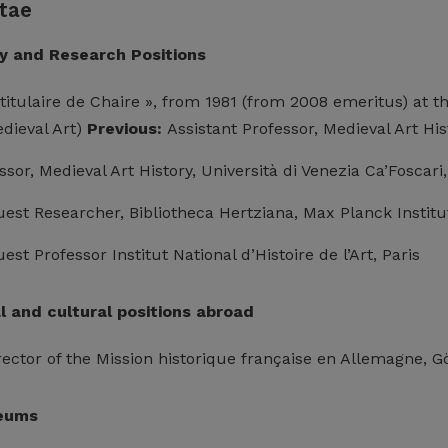
tae
ty and Research Positions
titulaire de Chaire », from 1981 (from 2008 emeritus) at t
edieval Art)
Previous:
Assistant Professor, Medieval Art His
essor, Medieval Art History, Università di Venezia Ca’Foscari,
est Researcher, Bibliotheca Hertziana, Max Planck Instit
st Professor Institut National d’Histoire de l’Art, Paris
l and cultural positions abroad
rector of the Mission historique française en Allemagne, G
seums