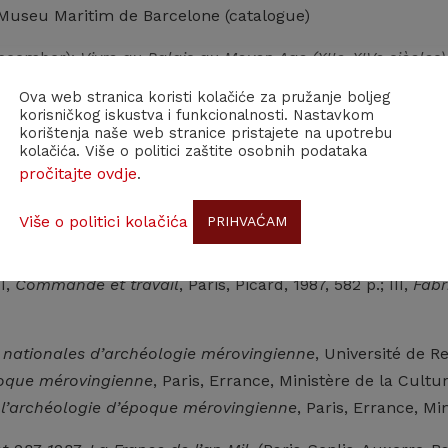
Museu Maritim de Barcelone (catalogue)
December):
Vivre au Palais au Moyen Age (XIIe-XIVe siècles)
 Archéologique (catalogue)
Ova web stranica koristi kolačiće za pružanje boljeg
korisničkog iskustva i funkcionalnosti. Nastavkom
r) – 2008 (January):
Passion and Commerce. Art in Venice 
korištenja naše web stranice pristajete na upotrebu
kolačića. Više o politici zaštite osobnih podataka
a Pedrera, Barcelone (catalogue)
pročitajte ovdje
.
 editing of international colloquia
Više o politici kolačića
PRIHVAĆAM
isans et production artistique au Moyen Age
, CNRS-Universi
II,
Commande et travail
, Paris, Picard, 1987, 582 p.; III,
Fabr
 nationales d’archéologie mérovingienne
, Université de Re
poque mérovingienne
, Paris, Errance, Ministère de la Cultur
e l’archéologie d’époque mérovingienne
, Paris, Errance, Mi