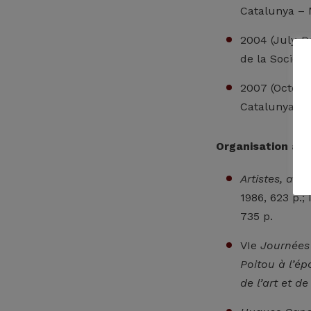
Catalunya – 
2004 (July-
de la Société
2007 (Octobe
Catalunya. L
Organisation and
Artistes, art
1986, 623 p.; 
735 p.
VIe
Journées
Poitou à l’é
de l’art et d