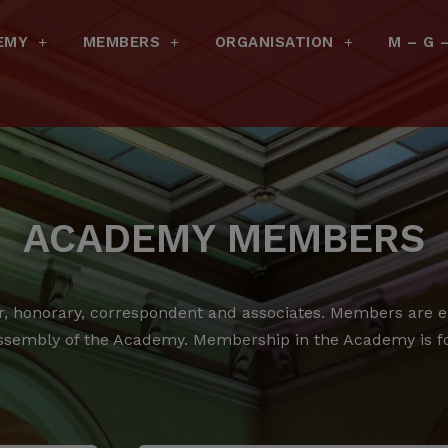
EMY
MEMBERS
ORGANISATION
M – G 
ACADEMY MEMBERS
 honorary, correspondent and associates.
Members are ele
ssembly of the Academy.
Membership in the Academy is for