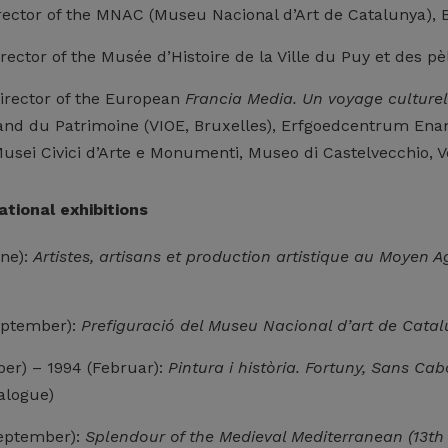
irector of the MNAC (Museu Nacional d’Art de Catalunya), 
rector of the Musée d’Histoire de la Ville du Puy et des 
irector of the European
Francia Media.
Un voyage culturel
mand du Patrimoine (VIOE, Bruxelles), Erfgoedcentrum Enam
Musei Civici d’Arte e Monumenti, Museo di Castelvecchio, Ve
ational exhibitions
ne):
Artistes, artisans et production artistique au Moyen A
eptember):
Prefiguració del Museu Nacional d’art de Cata
er) – 1994 (Februar):
Pintura i història. Fortuny, Sans Cab
alogue)
eptember):
Splendour of the Medieval Mediterranean (13th 