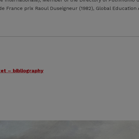
t de France prix Raoul Duseigneur (1982), Global Educati
tet – bibliography