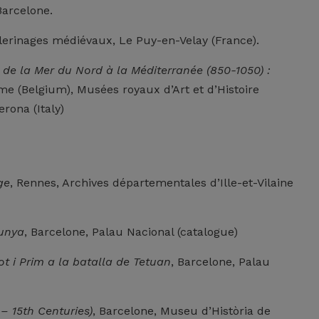
Barcelone.
pèlerinages médiévaux, Le Puy-en-Velay (France).
 de la Mer du Nord à la Méditerranée (850-1050) :
e (Belgium), Musées royaux d’Art et d’Histoire
rona (Italy)
ge
, Rennes, Archives départementales d’Ille-et-Vilaine
lunya
, Barcelone, Palau Nacional (catalogue)
ot i Prim a la batalla de Tetuan
, Barcelone, Palau
– 15th Centuries)
, Barcelone, Museu d’Història de