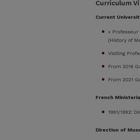
Curriculum Vi
Current Universi
« Professeur 
(History of M
Visiting Prof
From 2016 Gu
From 2021 Gue
French Ministeria
1991/1992: Di
Direction of Mu