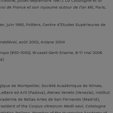
arcelone, juillet-septembre 1987):
La Catalogne et la
roi de France et son royaume autour de l’an Mil
, Paris,
zier, juin 1995, Poitiers, Centre d’Etudes Supérieures de
 médiéval
, août 2002, Aniane 2004
uropa (850-1050)
, Brussel-Gent-Ename, 8-11 mai 2006
ed)
ogique de Montpellier, Société Académique de Nîmes,
ttere ed Arti (Padova), Ateneo Veneto (Venezia), Institut
 Academia de Bellas Artes de San Fernando (Madrid),
President of the
Corpus vitrearum Medii aevi, Catalogne
rtistico italiano,
Member of the Hungarian Academy of