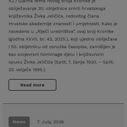
42.) Glavna tema novog broja Kronike je
obilježavanje 30. obljetnice smrti hrvatskoga
književnika Živka Jeličića, redovitog člana
Hrvatske akademije znanosti i umjetnosti. Kako je
navedeno u „Riječi uredništva“, ovaj broj Kronike
(godina XXVII, br. 42, 2025.), koji ujedno obilježava
i 50. obljetnicu od osnutka časopisa, zamišljen je
kao svojevrsni hommage djelu i književnom
opusu Živka Jeličića (Split, 7. lipnja 1920. – Split,
23. veljače 1995.).
Read more
News
7. July, 2026