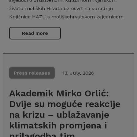
svjedoči o društvenom, kulturnom i vjerskom
životu moliških Hrvata uz osvrt na suradnju
Knjižnice HAZU s moliškohrvatskom zajednicom.
Read more
Press releases
13. July, 2026
Akademik Mirko Orlić:
Dvije su moguće reakcije
na krizu – ublažavanje
klimatskih promjena i
prilagodba tim