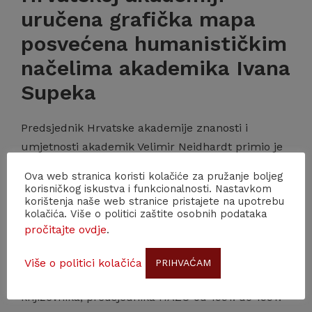
uručena grafička mapa
posvećena humanističkim
načelima akademika Ivana
Supeka
Predsjednik Hrvatske akademije znanosti i
umjetnosti akademik Velimir Neidhardt primio je
u petak 10. srpnja 2026. u Knjižnici HAZU
Ova web stranica koristi kolačiće za pružanje boljeg
ravnateljicu Hrvatskog povijesnog muzeja Mateu
korisničkog iskustva i funkcionalnosti. Nastavkom
korištenja naše web stranice pristajete na upotrebu
Brstilo Rešetar koja je Hrvatskoj akademiji uručila
kolačića. Više o politici zaštite osobnih podataka
grafičku mapu Mi smo sanjali, autora Svjetlana
pročitajte ovdje
.
Junakovića, u kojoj je predstavljeno deset
humanističkih načela akademika Ivana Supeka,
Više o politici kolačića
PRIHVAĆAM
istaknutog hrvatskog fizičara, filozofa i
književnika, predsjednika HAZU od 1991. do 1997.