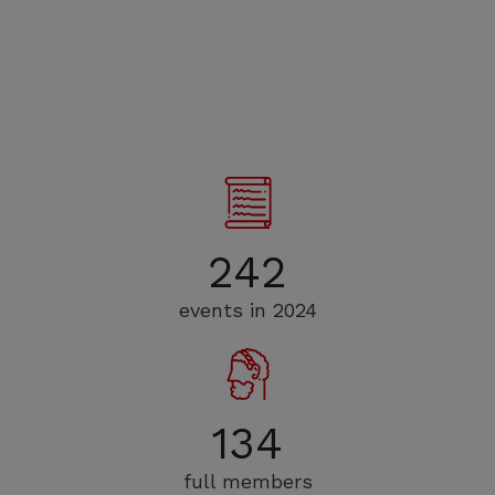
242
events in 2024
134
full members