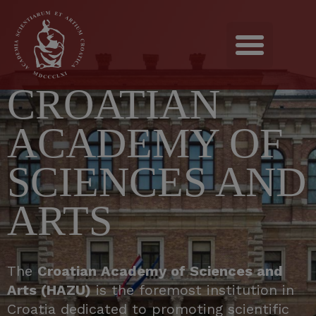
CROATIAN
ACADEMY OF
SCIENCES AND
ARTS
The
Croatian Academy of Sciences and
Arts (HAZU)
is the foremost institution in
Croatia dedicated to promoting scientific