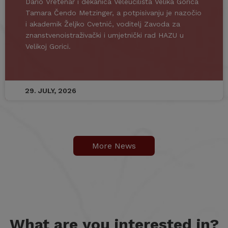
Dario Vretenar i dekanica Veleučilišta Velika Gorica
Tamara Čendo Metzinger, a potpisivanju je nazočio
i akademik Željko Cvetnić, voditelj Zavoda za
znanstvenoistraživački i umjetnički rad HAZU u
Velikoj Gorici.
29. JULY, 2026
More News
What are you interested in?