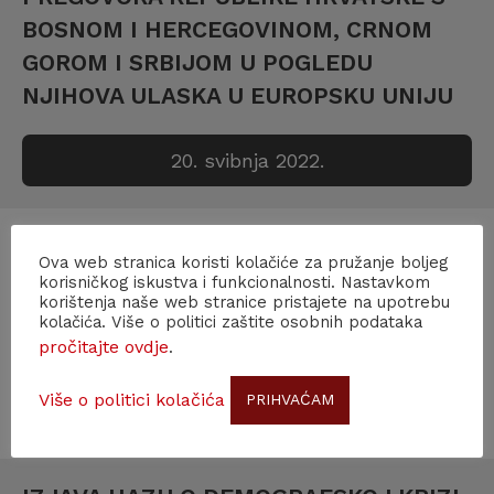
BOSNOM I HERCEGOVINOM, CRNOM
GOROM I SRBIJOM U POGLEDU
NJIHOVA ULASKA U EUROPSKU UNIJU
20. svibnja 2022.
IZJAVA HAZU VAŽNOST ZNANJA I
Ova web stranica koristi kolačiće za pružanje boljeg
PRIMJENE ZNANJA ZA PROVEDBU
korisničkog iskustva i funkcionalnosti. Nastavkom
korištenja naše web stranice pristajete na upotrebu
NACIONALNE RAZVOJNE STRATEGIJE
kolačića. Više o politici zaštite osobnih podataka
RH DO 2030. GODINE
pročitajte ovdje
.
Više o politici kolačića
PRIHVAĆAM
30. ožujka 2022.