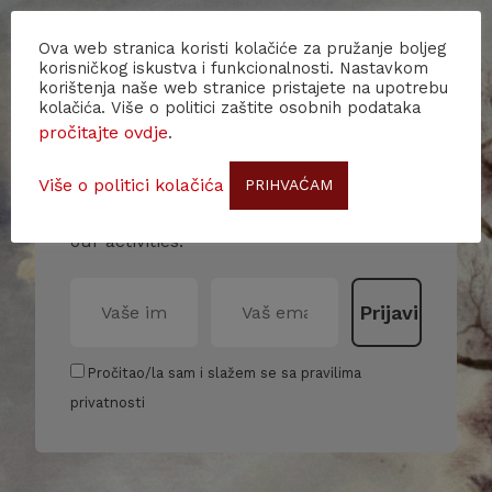
Ova web stranica koristi kolačiće za pružanje boljeg
korisničkog iskustva i funkcionalnosti. Nastavkom
korištenja naše web stranice pristajete na upotrebu
kolačića. Više o politici zaštite osobnih podataka
Subscribe to our newsletter!
pročitajte ovdje
.
Stay up to date with our events and
Više o politici kolačića
PRIHVAĆAM
receive more information about us and
our activities.
Pročitao/la sam i slažem se sa pravilima
privatnosti