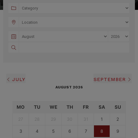
JULY
SEPTEMBER
AUGUST 2026
MO
TU
WE
TH
FR
SA
SU
27
28
29
30
31
1
2
3
4
5
6
7
8
9