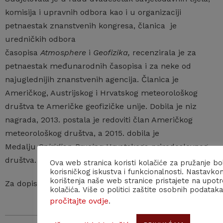
komisija i upravnih odbora kao i u organizaciji
petnaestak znanstvenih kongresa, članica je
uredničkih odbora
časopisa
Atmosphere
i
Geofizika,
recenzirala je za
petnaestak međunarodnih časopisa i za neke od
najuglednijih znanstvenih agencija. Članica je
Američkog, Austrijskog i Hrvatskog meteorološkog
društva te Američke geofizičke unije. Dobila je niz
nagrada, 2013. postala je redoviti član Američkog
meteorološkog društva, a 2015. dobila je
Medalju
Spiridion Brusina
Hrvatskoga prirodoslovnog
društva.
Ova web stranica koristi kolačiće za pružanje bo
korisničkog iskustva i funkcionalnosti. Nastavko
korištenja naše web stranice pristajete na upot
Za dopisnu članicu HAZU izabrana je 2018.
kolačića. Više o politici zaštite osobnih podataka
pročitajte ovdje
.