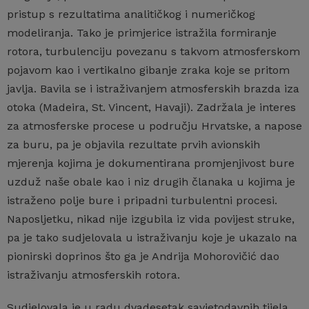
pristup s rezultatima analitičkog i numeričkog
modeliranja. Tako je primjerice istražila formiranje
rotora, turbulenciju povezanu s takvom atmosferskom
pojavom kao i vertikalno gibanje zraka koje se pritom
javlja. Bavila se i istraživanjem atmosferskih brazda iza
otoka (Madeira, St. Vincent, Havaji). Zadržala je interes
za atmosferske procese u području Hrvatske, a napose
za buru, pa je objavila rezultate prvih avionskih
mjerenja kojima je dokumentirana promjenjivost bure
uzduž naše obale kao i niz drugih članaka u kojima je
istraženo polje bure i pripadni turbulentni procesi.
Naposljetku, nikad nije izgubila iz vida povijest struke,
pa je tako sudjelovala u istraživanju koje je ukazalo na
pionirski doprinos što ga je Andrija Mohorovičić dao
istraživanju atmosferskih rotora.
Sudjelovala je u radu dvadesetak savjetodavnih tijela,