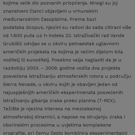
kojima velik dio pozvanih priopćenja. Mnogi su joj
znanstveni članci objavljeni u vrhunskim
međunarodnim časopisima. Prema bazi
podataka
Scopus
, njezini su radovi do sada citirani više
od 1.600 puta uz h-indeks 22. Istraživački rad Vande
Grubišić odvijao se u okviru petnaestak uglavnom
američkih projekata na kojima je većim dijelom bila
voditelj ili suvoditelj. Posebno valja naglasiti da je u
razdoblju 2003. – 2009. godine vodila dva projekta
posvećena istraživanju atmosferskih rotora u području
Sierra Nevade, u okviru kojih je obavljen jedan od
najuspješnijih američkih eksperimenata posvećenih
istraživanju gibanja zraka preko planina (T-REX).
Težište je njezina interesa na mezoskalnoj
atmosferskoj dinamici, a napose na strujanju zraka i
oborinskim procesima u uvjetima kompleksne
orografije, pri čemu često kombinira eksperimentalni