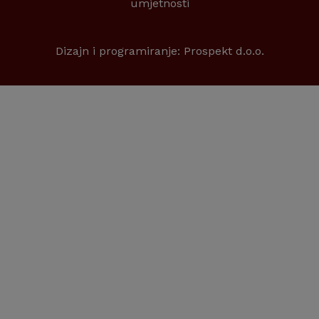
umjetnosti
Dizajn i programiranje:
Prospekt d.o.o.