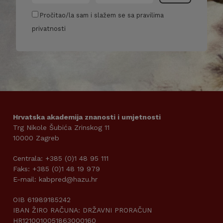
Pročitao/la sam i slažem se sa pravilima
privatnosti
Hrvatska akademija znanosti i umjetnosti
Trg Nikole Šubića Zrinskog 11
10000 Zagreb
Centrala: +385 (0)1 48 95 111
Faks: +385 (0)1 48 19 979
E-mail: kabpred@hazu.hr
OIB 61989185242
IBAN ŽIRO RAČUNA: DRŽAVNI PRORAČUN
HR1210010051863000160