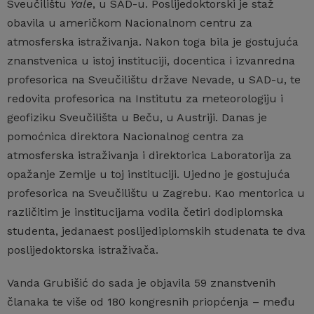
Sveučilištu
Yale
, u SAD-u. Poslijedoktorski je staž
obavila u američkom Nacionalnom centru za
atmosferska istraživanja. Nakon toga bila je gostujuća
znanstvenica u istoj instituciji, docentica i izvanredna
profesorica na Sveučilištu države Nevade, u SAD-u, te
redovita profesorica na Institutu za meteorologiju i
geofiziku Sveučilišta u Beču, u Austriji. Danas je
pomoćnica direktora Nacionalnog centra za
atmosferska istraživanja i direktorica Laboratorija za
opažanje Zemlje u toj instituciji. Ujedno je gostujuća
profesorica na Sveučilištu u Zagrebu. Kao mentorica u
različitim je institucijama vodila četiri dodiplomska
studenta, jedanaest poslijediplomskih studenata te dva
poslijedoktorska istraživača.
Vanda Grubišić do sada je objavila 59 znanstvenih
članaka te više od 180 kongresnih priopćenja – među