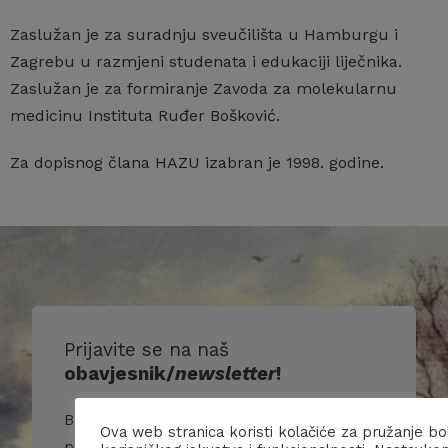
Zaslužan je za suradnju sveučilišta u Hamburgu i
Zagrebu u razmjeni studenata i edukaciji liječnika.
Zaslužan je za formiranje Zavoda za molekularnu
medicinu Instituta Ruđer Bošković.
Za dopisnog člana HAZU izabran je 1998. godine.
Prijavite se na naš
obavjesnik/
newsletter
!
Budite u toku s našim događanjima i
Ova web stranica koristi kolačiće za pružanje bo
primajte više informacija o nama i našim