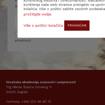
korisničkog iskustva i funkcionalnosti. Nastavko
korištenja naše web stranice pristajete na upot
aktivnostima.
kolačića. Više o politici zaštite osobnih podataka
pročitajte ovdje
.
Više o politici kolačića
PRIHVAĆAM
Pročitao/la sam i slažem se sa pravilima
privatnosti
Hrvatska akademija znanosti i umjetnosti
Trg Nikole Šubića Zrinskog 11
10000 Zagreb
Centrala: +385 (0)1 48 95 111