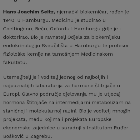
Hans Joachim Seitz,
njemački biokemičar, rođen je
1940. u Hamburgu. Medicinu je studirao u
Goettingenu, Beču, Oxfordu i Hamburgu gdje je i
doktorirao. Bio je ravnatelj Odjela za biokemijsku
endokrinologiju Sveučilišta u Hamburgu te profesor
fiziološke kemije na tamošnjem Medicinskom
fakultetu.
Utemeljitelj je i voditelj jednog od najboljih i
najpoznatijih laboratorija za hormone štitnjače u
Europi. Glavno područje djelovanja mu je utjecaj
hormona štitnjače na intermedijarni metabolizam na
staničnoj i molekularnoj razini. Bio je voditelj mnogih
projekata, među kojima i projekata Europske
ekonomske zajednice u suradnji s Institutom Ruđer
Bošković u Zagrebu.