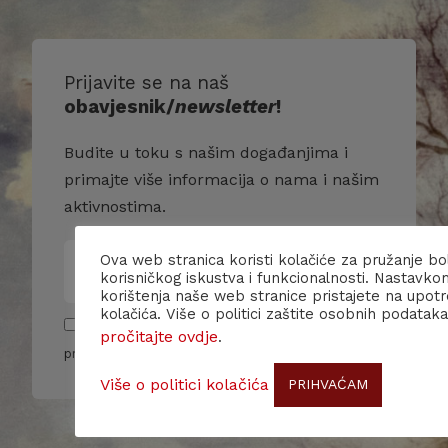
Prijavite se na naš
obavjesnik/
newsletter
!
Budite u toku s našim događanjima i
primajte više informacija o nama i našim
aktivnostima.
Ova web stranica koristi kolačiće za pružanje bo
korisničkog iskustva i funkcionalnosti. Nastavko
korištenja naše web stranice pristajete na upot
kolačića. Više o politici zaštite osobnih podataka
Pročitao/la sam i slažem se sa pravilima
pročitajte ovdje
.
privatnosti
Više o politici kolačića
PRIHVAĆAM