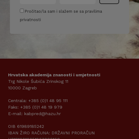
Pročitao/la sam i slažem se sa pravilima
privatnosti
Hrvatska akademija znanosti i umjetnosti
Trg Nikole Šubića Zrinskog 11
10000 Zagreb
Centrala: +385 (0)1 48 95 111
Faks: +385 (0)1 48 19 979
E-mail: kabpred@hazu.hr
OIB 61989185242
IBAN ŽIRO RAČUNA: DRŽAVNI PRORAČUN