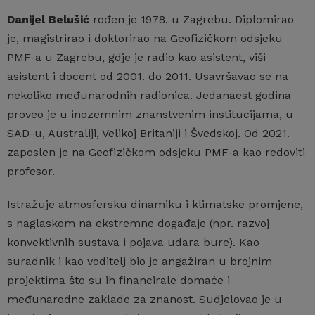
Danijel Belušić
rođen je 1978. u Zagrebu. Diplomirao
je, magistrirao i doktorirao na Geofizičkom odsjeku
PMF-a u Zagrebu, gdje je radio kao asistent, viši
asistent i docent od 2001. do 2011. Usavršavao se na
nekoliko međunarodnih radionica. Jedanaest godina
proveo je u inozemnim znanstvenim institucijama, u
SAD-u, Australiji, Velikoj Britaniji i Švedskoj. Od 2021.
zaposlen je na Geofizičkom odsjeku PMF-a kao redoviti
profesor.
Istražuje atmosfersku dinamiku i klimatske promjene,
s naglaskom na ekstremne događaje (npr. razvoj
konvektivnih sustava i pojava udara bure). Kao
suradnik i kao voditelj bio je angažiran u brojnim
projektima što su ih financirale domaće i
međunarodne zaklade za znanost. Sudjelovao je u