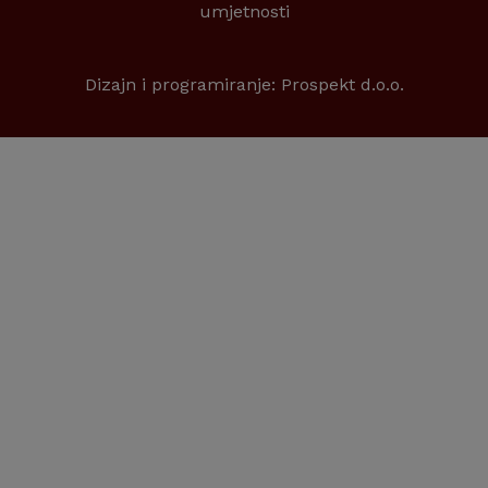
umjetnosti
Dizajn i programiranje:
Prospekt d.o.o.