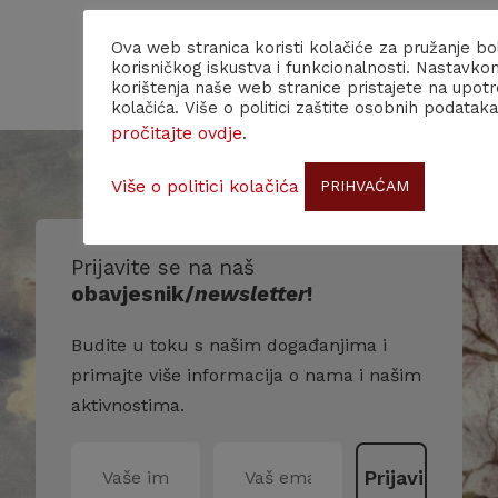
Ova web stranica koristi kolačiće za pružanje bo
korisničkog iskustva i funkcionalnosti. Nastavko
korištenja naše web stranice pristajete na upot
kolačića. Više o politici zaštite osobnih podataka
pročitajte ovdje
.
Više o politici kolačića
PRIHVAĆAM
Prijavite se na naš
obavjesnik/
newsletter
!
Budite u toku s našim događanjima i
primajte više informacija o nama i našim
aktivnostima.