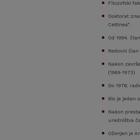
Filozofski fak
Doktorat zna
Cettinea”.
Od 1994. čla
Redovni član
Nakon završe
(1969-1973)
Do 1978. radi
Bio je jedan 
Nakon prestan
uredništva ča
Oženjen je An