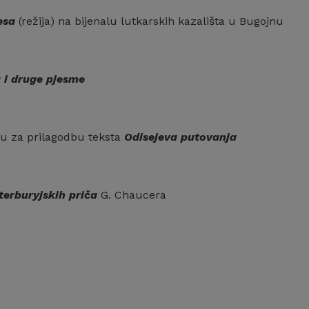
esa
(režija) na bijenalu lutkarskih kazališta u Bugojnu
 i druge pjesme
nu za prilagodbu teksta
Odisejeva putovanja
terburyjskih priča
G. Chaucera