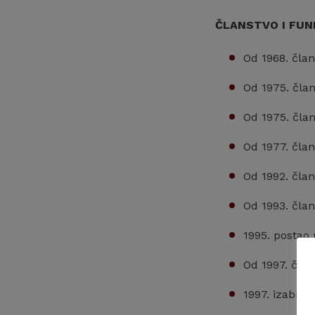
ČLANSTVO I FUN
Od 1968. član
Od 1975. čla
Od 1975. čla
Od 1977. član
Od 1992. čla
Od 1993. član
1995. postao 
Od 1997. član
1997. izabra