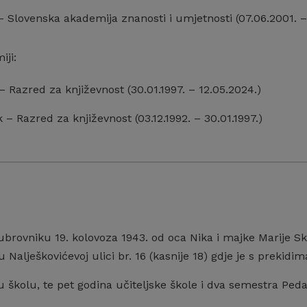
– Slovenska akademija znanosti i umjetnosti (07.06.2001. –
iji:
 – Razred za književnost (30.01.1997. – 12.05.2024.)
 – Razred za književnost (03.12.1992. – 30.01.1997.)
brovniku 19. kolovoza 1943. od oca Nika i majke Marije Skv
 Nalješkovićevoj ulici br. 16 (kasnije 18) gdje je s prekidi
 školu, te pet godina učiteljske škole i dva semestra Pe