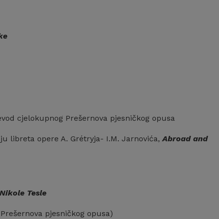
ke
ijevod cjelokupnog Prešernova pjesničkog opusa
u libreta opere A. Grétryja- I.M. Jarnovića,
Abroad and
 Nikole Tesle
 Prešernova pjesničkog opusa)