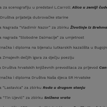
 za scenografiju u predstavi L.Carroll:
Alica u zemlji
čud
 Društva prijatelja dubrovačke starine
ja Nagrada “Vladimir Nazor” za zbirku
Životinje iz
Brehma
ja nagrada “Slobodne Dalmacije” za umjetnost
 značka i diploma na bijenalu lutkarskih kazališta u Bugoj
 Zmajevih dečjih igara za dječju poeziju
a Društva hrvatskih književnih prevodilaca za prijevod
Can
 značka i diploma Društva Naša djeca SR Hrvatske
a “Lastavica” za zbirku
Roda u drugom stanju
a “Tin Ujević” za zbirku
Snižena vrata