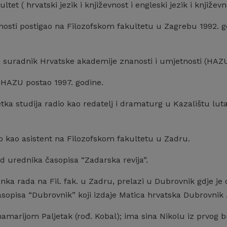
ultet ( hrvatski jezik i književnost i engleski jezik i knjiže
nosti postigao na Filozofskom fakultetu u Zagrebu 1992. g
n suradnik Hrvatske akademije znanosti i umjetnosti (HAZU
 HAZU postao 1997. godine.
tka studija radio kao redatelj i dramaturg u Kazalištu lut
o kao asistent na Filozofskom fakultetu u Zadru.
od urednika časopisa “Zadarska revija”.
ka rada na Fil. fak. u Zadru, prelazi u Dubrovnik gdje je o
sopisa “Dubrovnik” koji izdaje Matica hrvatska Dubrovnik 
amarijom Paljetak (rođ. Kobal); ima sina Nikolu iz prvog b