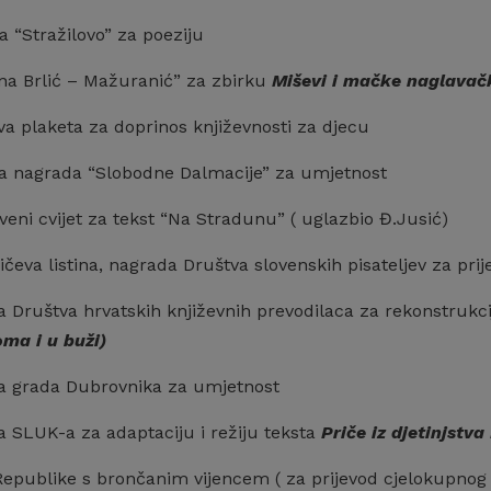
 “Stražilovo” za poeziju
na Brlić – Mažuranić” za zbirku
Miševi i mačke
naglavač
va plaketa za doprinos književnosti za djecu
ja nagrada “Slobodne Dalmacije” za umjetnost
crveni cvijet za tekst “Na Stradunu” ( uglazbio Đ.Jusić)
čeva listina, nagrada Društva slovenskih pisateljev za pr
 Društva hrvatskih književnih prevodilaca za rekonstrukcij
ma i u buži)
a grada Dubrovnika za umjetnost
a SLUK-a za adaptaciju i režiju teksta
Priče iz djetinjstva
Republike s brončanim vijencem ( za prijevod cjelokupnog