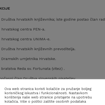
KCIJE
 Društva hrvatskih književnika; iste godine postao član ra
n hrvatskog centra PEN-a.
n hrvatskog centra UNIMA-e.
 Društva hrvatskih književnih prevoditelja.
n Dramskih umjetnika Hrvatske.
 bratstva Reda sv. Fortunata (vitez) .
počasni član Društva slovenskih pisateljev.
 je Društva prijatelja Dubrovačke starine.
Ova web stranica koristi kolačiće za pružanje boljeg
korisničkog iskustva i funkcionalnosti. Nastavkom
korištenja naše web stranice pristajete na upotrebu
n za redovnog člana Hrvatske akademije znanosti i umjetno
kolačića. Više o politici zaštite osobnih podataka