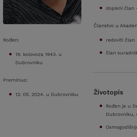
dopisni član 
Članstvo u Akadem
Rođen:
redoviti član
član suradnik
19. kolovoza 1943. u
Dubrovniku
Preminuo:
Životopis
12. 05. 2024. u Dubrovniku
Rođen je u Du
Dubrovniku, u
Osmogodišnju