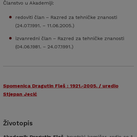
Članstvo u Akademiji:
redoviti član – Razred za tehničke znanosti
(24.07.1991. – 11.06.2005.)
izvanredni član – Razred za tehničke znanosti
(04.06.1981. – 24.07.1991.)
Spomenica Dragutin Fleš : 1921.-2005. / uredio
Stjepan Jecić
Životopis
Akademik Dragutin Fleš
, hrvatski kemičar, rodio se 1.