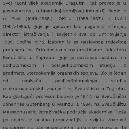
Svoj radni vijek akademik Dragutin Fleš proveo je u
gospodarstvu, u hrvatskoj kemijskoj industriji. Radio je
u Plivi (1946.-1958.), OKI-u (1958.-1967.) i INA-i
(1967.-1985.), gdje je djelovao kao pogonski inženjer,
direktor istraživanja i savjetnik sve do umirovljenja
1985. Godine 1975. izabran je za naslovnog redovitog
profesora na Prirodoslovno-matematičkom fakultetu
Sveučilišta u Zagrebu, gdje je održavao nastavu na
dodiplomskom i poslijediplomskom studiju iz
predmeta Stereokemija organskih spojeva. Bio je jedan
od osnivača poslijediplomskoga studija
makromolekulskih znanosti na Sveučilištu u Zagrebu.
Kao gostujući profesor boravio je 1977. na Sveučilištu
Johannes Gutenberg u Mainzu, a 1984. na Sveučilištu
Massachussett. Istraživačka područja akademika Fleša
po kojima je postao prepoznatljiv u svijetu znanosti
ponajprije su stereospecifične organske reakcije, te