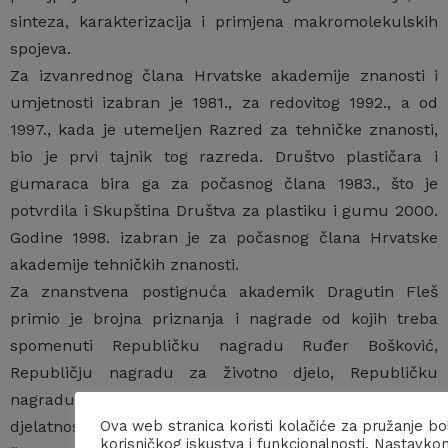
sinteza, karakterizacija i primjena makromolekulskih
spojeva.
Za izvanrednog člana Hrvatske akademije znanosti i
umjetnosti izabran je 1981., za redovitog 1992., a od
1997., kada je utemeljen Razred za tehničke znanosti,
bio je prvi tajnik tog razreda. Društvo plastičara i
gumaraca bira ga za počasnog člana 1983., što je
potvrdila i Skupština Društva za plastiku i gumu 2000.
Godine 1998. izabran je za počasnog člana Hrvatske
akademije tehničkih znanosti.
Za znanstvena postignuća akademik Dragutin Fleš
primio je brojna priznanja i nagrade od kojih treba
spomenuti Republičku nagradu Ruđer Bošković,
Republičju nagradu za životno djelo, Republičku
nagradu tehničke kulture za značajnu inventivnu
djelatnost, Orden rada sa zlatnim vijencem, počasno
Ova web stranica koristi kolačiće za pružanje bo
korisničkog iskustva i funkcionalnosti. Nastavko