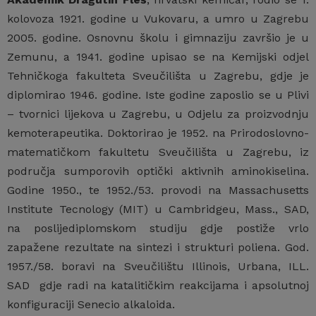
kolovoza 1921. godine u Vukovaru, a umro u Zagrebu
2005. godine. Osnovnu školu i gimnaziju završio je u
Zemunu, a 1941. godine upisao se na Kemijski odjel
Tehničkoga fakulteta Sveučilišta u Zagrebu, gdje je
diplomirao 1946. godine. Iste godine zaposlio se u Plivi
– tvornici lijekova u Zagrebu, u Odjelu za proizvodnju
kemoterapeutika. Doktorirao je 1952. na Prirodoslovno-
matematičkom fakultetu Sveučilišta u Zagrebu, iz
područja sumporovih optički aktivnih aminokiselina.
Godine 1950., te 1952./53. provodi na Massachusetts
Institute Tecnology (MIT) u Cambridgeu, Mass., SAD,
na poslijediplomskom studiju gdje postiže vrlo
zapažene rezultate na sintezi i strukturi poliena. God.
1957./58. boravi na Sveučilištu Illinois, Urbana, ILL.
SAD gdje radi na katalitičkim reakcijama i apsolutnoj
konfiguraciji Senecio alkaloida.