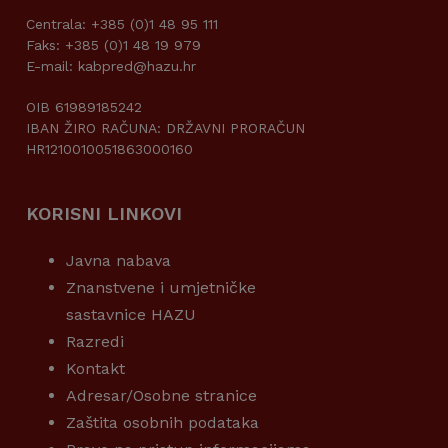
Centrala: +385 (0)1 48 95 111
Faks: +385 (0)1 48 19 979
E-mail: kabpred@hazu.hr
OIB 61989185242
IBAN ŽIRO RAČUNA: DRŽAVNI PRORAČUN
HR1210010051863000160
KORISNI LINKOVI
Javna nabava
Znanstvene i umjetničke
sastavnice HAZU
Razredi
Kontakt
Adresar/Osobne stranice
Zaštita osobnih podataka