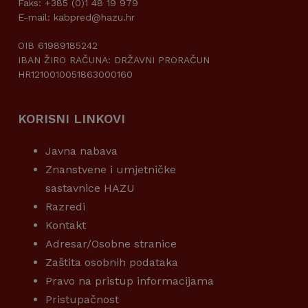
Faks: +385 (0)1 48 19 979
E-mail: kabpred@hazu.hr
OIB 61989185242
IBAN ŽIRO RAČUNA: DRŽAVNI PRORAČUN
HR1210010051863000160
KORISNI LINKOVI
Javna nabava
Znanstvene i umjetničke
sastavnice HAZU
Razredi
Kontakt
Adresar/Osobne stranice
Zaštita osobnih podataka
Pravo na pristup informacijama
Pristupačnost