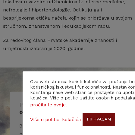
tekstova u važnim udžbenicima iz interne medicine,
nefrologije i hipertenziologije. Odlikuju ga i
besprijekorna etička načela kojih se pridržava u svojem
stručnom, znanstvenom i edukacijskom radu.
Za redovitog člana Hrvatske akademije znanosti i
umjetnosti izabran je 2020. godine.
Ova web stranica koristi kolačiće za pružanje bo
korisničkog iskustva i funkcionalnosti. Nastavko
korištenja naše web stranice pristajete na upot
kolačića. Više o politici zaštite osobnih podataka
Prijavite se na naš
pročitajte ovdje
.
obavjesnik/
newsletter
!
Više o politici kolačića
PRIHVAĆAM
Budite u toku s našim događanjima i
primajte više informacija o nama i našim