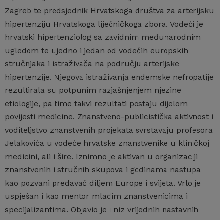
Zagreb te predsjednik Hrvatskoga društva za arterijsku
hipertenziju Hrvatskoga liječničkoga zbora. Vodeći je
hrvatski hipertenziolog sa zavidnim međunarodnim
ugledom te ujedno i jedan od vodećih europskih
stručnjaka i istraživača na području arterijske
hipertenzije. Njegova istraživanja endemske nefropatije
rezultirala su potpunim razjašnjenjem njezine
etiologije, pa time takvi rezultati postaju dijelom
povijesti medicine. Znanstveno-publicistička aktivnost i
voditeljstvo znanstvenih projekata svrstavaju profesora
Jelakovića u vodeće hrvatske znanstvenike u kliničkoj
medicini, ali i šire. Iznimno je aktivan u organizaciji
znanstvenih i stručnih skupova i godinama nastupa
kao pozvani predavač diljem Europe i svijeta. Vrlo je
uspješan i kao mentor mladim znanstvenicima i
specijalizantima. Objavio je i niz vrijednih nastavnih