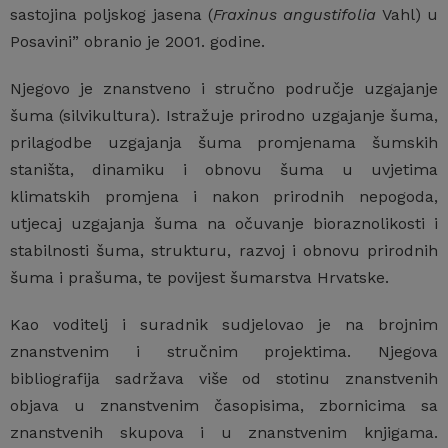
sastojina poljskog jasena (
Fraxinus angustifolia
Vahl) u
Posavini” obranio je 2001. godine.
Njegovo je znanstveno i stručno područje uzgajanje
šuma (silvikultura). Istražuje prirodno uzgajanje šuma,
prilagodbe uzgajanja šuma promjenama šumskih
staništa, dinamiku i obnovu šuma u uvjetima
klimatskih promjena i nakon prirodnih nepogoda,
utjecaj uzgajanja šuma na očuvanje bioraznolikosti i
stabilnosti šuma, strukturu, razvoj i obnovu prirodnih
šuma i prašuma, te povijest šumarstva Hrvatske.
Kao voditelj i suradnik sudjelovao je na brojnim
znanstvenim i stručnim projektima. Njegova
bibliografija sadržava više od stotinu znanstvenih
objava u znanstvenim časopisima, zbornicima sa
znanstvenih skupova i u znanstvenim knjigama.