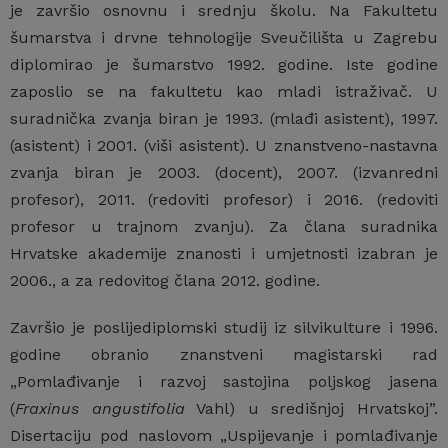
je završio osnovnu i srednju školu. Na Fakultetu
šumarstva i drvne tehnologije Sveučilišta u Zagrebu
diplomirao je šumarstvo 1992. godine. Iste godine
zaposlio se na fakultetu kao mladi istraživač. U
suradnička zvanja biran je 1993. (mlađi asistent), 1997.
(asistent) i 2001. (viši asistent). U znanstveno-nastavna
zvanja biran je 2003. (docent), 2007. (izvanredni
profesor), 2011. (redoviti profesor) i 2016. (redoviti
profesor u trajnom zvanju). Za člana suradnika
Hrvatske akademije znanosti i umjetnosti izabran je
2006., a za redovitog člana 2012. godine.
Završio je poslijediplomski studij iz silvikulture i 1996.
godine obranio znanstveni magistarski rad
„Pomlađivanje i razvoj sastojina poljskog jasena
(
Fraxinus angustifolia
Vahl) u središnjoj Hrvatskoj”.
Disertaciju pod naslovom „Uspijevanje i pomlađivanje