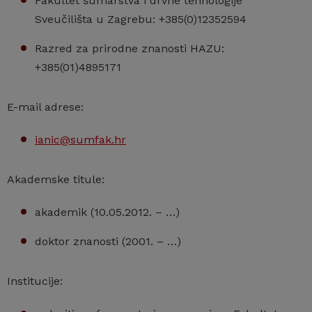
Fakultet šumarstva i drvne tehnologije
Sveučilišta u Zagrebu: +385(0)12352594
Razred za prirodne znanosti HAZU:
+385(01)4895171
E-mail adrese:
ianic@sumfak.hr
Akademske titule:
akademik (10.05.2012. – …)
doktor znanosti (2001. – …)
Institucije: