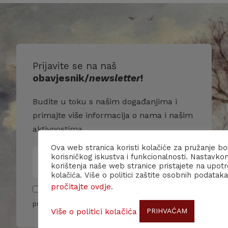
Prijavite se na naš
obavjesnik/
newsletter
!
Budite u toku s našim događanjima i
primajte više informacija o nama i našim
aktivnostima.
Ova web stranica koristi kolačiće za pružanje bo
korisničkog iskustva i funkcionalnosti. Nastavko
korištenja naše web stranice pristajete na upot
kolačića. Više o politici zaštite osobnih podataka
pročitajte ovdje
.
Pročitao/la sam i slažem se sa pravilima
privatnosti
Više o politici kolačića
PRIHVAĆAM