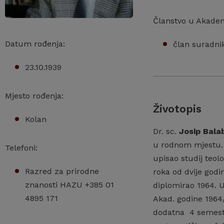
Članstvo u Akadem
Datum rođenja:
član suradni
23.10.1939
Mjesto rođenja:
Životopis
Kolan
Dr. sc.
Josip Bala
u rodnom mjestu. 
Telefoni:
upisao studij teol
Razred za prirodne
roka od dvije godin
znanosti HAZU +385 01
diplomirao 1964. 
4895 171
Akad. godine 1964
dodatna 4 semestr