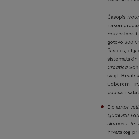
Časopis
Natu
nakon propast
muzealaca i d
gotovo 300 vr
časopis, obja
sistematskih
Croatica
Schl
svojti Hrvat
Odborom Hrva
popisa i kata
Bio a
utor vel
Ljudevitu Far
skupova, te 
hrvatskog p