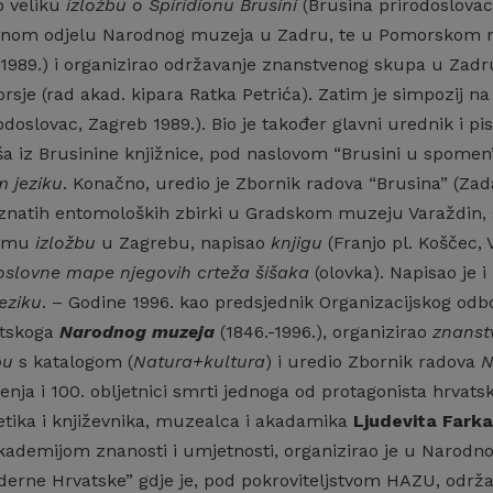
o veliku
izložbu o Spiridionu Brusini
(Brusina prirodoslova
vnom odjelu Narodnog muzeja u Zadru, te u Pomorskom mu
1989.) i organizirao održavanje znanstvenog skupa u Zadru,
sje (rad akad. kipara Ratka Petrića). Zatim je simpozij na i
rodoslovac, Zagreb 1989.). Bio je također glavni urednik 
aša iz Brusinine knjižnice, pod naslovom “Brusini u spome
 jeziku
. Konačno, uredio je Zbornik radova “Brusina” (Zada
znatih entomoloških zbirki u Gradskom muzeju Varaždin,
jemu
izložbu
u Zagrebu, napisao
knjigu
(Franjo pl. Koščec, 
oslovne mape njegovih crteža šišaka
(olovka). Napisao je 
eziku
. – Godine 1996. kao predsjednik Organizacijskog odb
atskoga
Narodnog muzeja
(1846.-1996.), organizirao
znanst
bu
s katalogom (
Natura+kultura
) i uredio Zbornik radova
N
đenja i 100. obljetnici smrti jednoga od protagonista hrva
etika i književnika, muzealca i akadamika
Ljudevita Fark
ademijom znanosti i umjetnosti, organizirao je u Narodn
erne Hrvatske” gdje je, pod pokroviteljstvom HAZU, održ