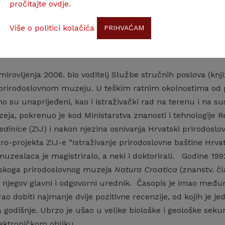
pročitajte ovdje
.
umima HAZU pisana ostavština S. Brusine, s dragocjenim g
atskoj, među ostalim i Darwinovo pismo Brusini od 8. svibnj
Više o politici kolačića
PRIHVAĆAM
i rad
irovljenja 2006. bio voditelj Službe stručnih poslova (knj
rirodoslovnom muzeju. U teškim ratnim okolnostima od poč
o su unaprijeđeni, kao i istraživački rad na terenu i na 
ja, pokrenuo je kod Ministarstva znanosti i tehnologije 
jedinice
(ZIJ) i nakon njezina osnivanja Hrvatski prirodosl
o-projekta ZIJ-e “Istraživanje prirodoslovne baštine Hrva
muzealaca je magistriralo, a neki i doktorirali. Godine 19
skoga prirodoslovnog muzeja
Natura Croatica
(znanstv. čl
 njegov glavni i odgovorni urednik. Časopis je imao međuna
ao dobiti najmanje dvije pozitivne recenzije, od kojih je j
a godišnje. Ubrzo je ušao u velike biološke i geološke sek
lektroničkom obliku.