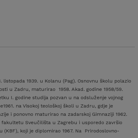
23. listopada 1939. u Kolanu (Pag). Osnovnu školu polazio
sti u Zadru, maturirao 1958. Akad. godine 1958/59.
etku I. godine studija pozvan u na odsluženje vojnog
e1961. na Visokoj teološkoj školi u Zadru, gdje je
ije i ponovno maturirao na zadarskoj Gimnaziji 1962.
 fakultetu Sveučilišta u Zagrebu i usporedo završio
(KBF), koji je diplomirao 1967. Na Prirodoslovno-