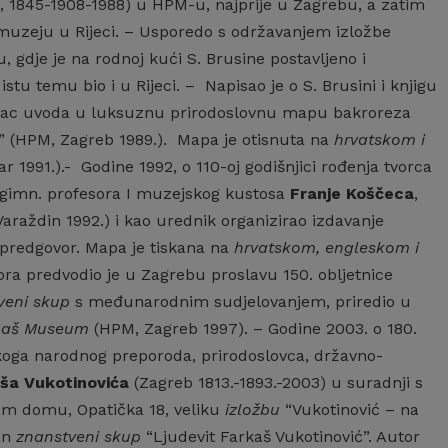
c, 1845-1908-1988) u HPM-u, najprije u Zagrebu, a zatim
zeju u Rijeci. – Usporedo s održavanjem izložbe
 gdje je na rodnoj kući S. Brusine postavljeno i
stu temu bio i u Rijeci. – Napisao je o S. Brusini i knjigu
i pisac uvoda u luksuznu prirodoslovnu mapu bakroreza
n” (HPM, Zagreb 1989.). Mapa je otisnuta na
hrvatskom i
r 1991.).- Godine 1992, o 110-oj godišnjici rođenja tvorca
 gimn. profesora I muzejskog kustosa
Franje Koščeca
,
Varaždin 1992.) i kao urednik organizirao izdavanje
i predgovor. Mapa je tiskana na
hrvatskom, engleskom i
ora predvodio je u Zagrebu proslavu 150. obljetnice
veni skup
s međunarodnim sudjelovanjem, priredio u
aš Museum
(HPM, Zagreb 1997). – Godine 2003. o 180.
tskoga narodnog preporoda, prirodoslovca, državno-
aša Vukotinovića
(Zagreb 1813.-1893.-2003) u suradnji s
om domu, Opatička 18, veliku
izložbu
“Vukotinović – na
an
znanstveni skup
“Ljudevit Farkaš Vukotinović”. Autor