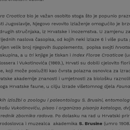
ra Croatica
bio je važan osobito stoga što je popunio pra
i Jugoslavije, Njegovo revovito izlaženje omogućilo je brz
rugih stručnjaka, iz Hrvatske i inozemstva. U zamjenu za t
ijednih naslova časopisa, od kojih neki izlaze 6 i više puta 
vljen velik broj njegovih
Supplementa,
popisa svojti
hrvatsk
 skupina, a u
tri
knjige je tiskan i
Index Florae Croaticae
(ur
ossera i Vukotinovića (1869.), Hrvati su dobili cjelovito flor
ske, koji može poslužiti kao čvrsta polazna osnovica za i
tske akademije znanosti i umjetnosti za biološku raznolik
loga Hrvatske faune, u cilju izrade višetomnog djela
Fauna
ikih izložbi o zoologu i paleontologu S. Brusini, entom
kašu Vukotinoviću, pisao i organizao pisanja kataloga, dv
urednik zbornika radova.
Po dolasku na rad u Hrvatski priro
rirodoslovca i muzealca akademika
S. Brusine
(umro 1908.)