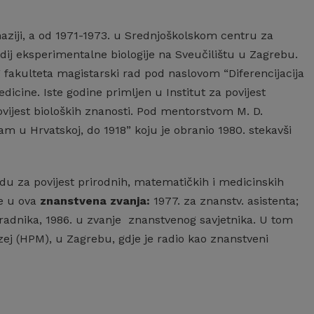
naziji, a od 1971-1973. u Srednjoškolskom centru za
udij eksperimentalne biologije na Sveučilištu u Zagrebu.
g fakulteta magistarski rad pod naslovom “Diferencijacija
dicine. Iste godine primljen u Institut za povijest
vijest bioloških znanosti. Pod mentorstvom M. D.
m u Hrvatskoj, do 1918” koju je obranio 1980. stekavši
u za povijest prirodnih, matematičkih i medicinskih
je u ova
znanstvena zvanja:
1977. za znanstv. asistenta;
radnika, 1986. u zvanje znanstvenog savjetnika. U tom
zej (HPM), u Zagrebu, gdje je radio kao znanstveni