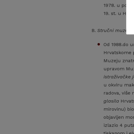
1978. u podr
19. st. u Hrv
B.
Stručni muzejsk
Od 1988.do um
Hrvatskome p
Muzeju znatn
upravom Muze
istraživačke 
u okviru makr
radova, više 
glasila
Hrvat
mirovinu) bio
objavljen mor
izlazio 4 put
tiskanom i e