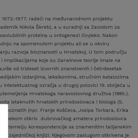
od 1973.-1977. radeći na međunarodnom projektu
akademik Nikola Škreb), a u suradnji sa Zavodom za
itosolubilnih proteina u ontogenezi
čovjeka
. Nakon
uradnju na spomenutom projektu ali se u okviru
avanju razvoja bioznanosti u Hrvatskoj. U tom području
i implikacijama koje su Darwinove teorije imale na
ga,više od trideset izvornih znanstvenih i četrdesetak
opedijskim izdanjima, leksikonima, stručnim katalozima
intelektualnog ozračja u drugoj polovici 19. stoljeća u
utemeljenja Hrvatskoga naravoslovnog družtva (1885.).
vota istaknutih hrvatskih prirodoslovaca i biologa (S.
je poznatih (npr. Franje Koščeca, Josipa Torbara, Erika
 D. Grmekom otkrio dubrovačkog amatera prirodoslovca
ano na temelju korespondencije sa znamenitim talijanskim
 u zajedničkoj knjizi. Njegovom zaslugom otkrivena je