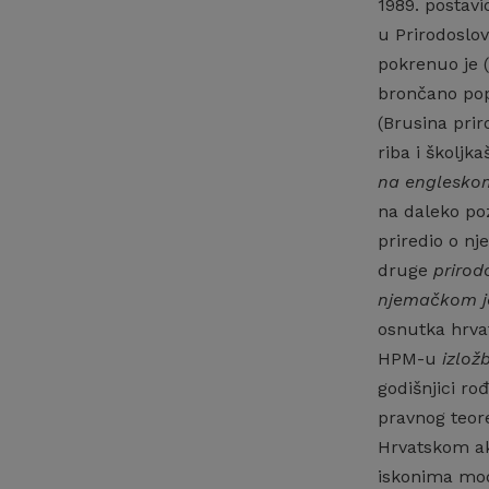
1989. postavi
u Prirodoslo
pokrenuo je (
brončano popr
(Brusina pri
riba i školjk
na engleskom
na daleko po
priredio o n
druge
prirod
njemačkom j
osnutka hrv
HPM-u
izlož
godišnjici ro
pravnog teor
Hrvatskom ak
iskonima mod