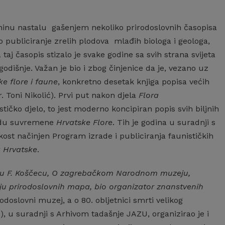
zninu nastalu gašenjem nekoliko prirodoslovnih časopisa
o publiciranje zrelih plodova mlađih biologa i geologa,
aj časopis stizalo je svake godine sa svih strana svijeta
godišnje. Važan je bio i zbog činjenice da je, vezano uz
e flore i faune
, konkretno desetak knjiga popisa većih
. Toni Nikolić). Prvi put nakon djela
Flora
ističko djelo, to jest moderno koncipiran popis svih biljnih
zradu suvremene
Hrvatske Flore
. Tih je godina u suradnji s
ost načinjen Program izrade i publiciranja faunističkih
 Hrvatske
.
ologu F. Koščecu, O zagrebačkom Narodnom muzeju,
iju prirodoslovnih mapa, bio organizator znanstvenih
doslovni muzej, a o 80. obljetnici smrti velikog
, u suradnji s Arhivom tadašnje JAZU, organizirao je i