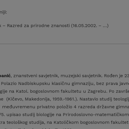
iji:
k – Razred za prirodne znanosti (16.05.2002. – …)
banić
, znanstveni savjetnik, muzejski savjetnik. Rođen je 
Polazio Nadbiskupsku klasičnu gimnaziju, bez prava javno
ogije na Katol. bogoslovnom fakultetu u Zagrebu. Po završ
e (Kičevo, Makedonija, 1959.-1961.). Nastavio studij teologij
U međuvremenu privatno položio 4 razreda državne gimnaz
/5. upisao studij biologije na Prirodoslovno-matematičkom
a teološkog studija, na Katoličkom bogoslovnom fakultetu 