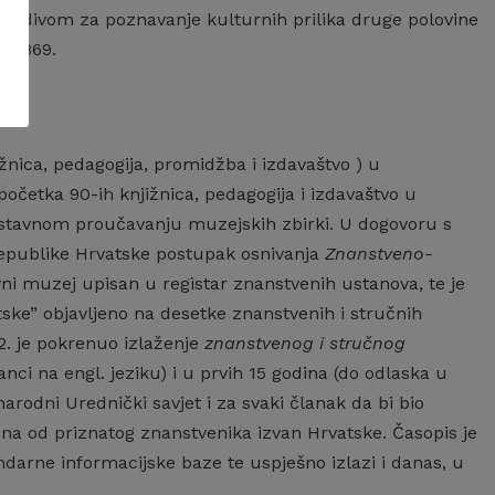
radivom za poznavanje kulturnih prilika druge polovine
a 1869.
ižnica, pedagogija, promidžba i izdavaštvo ) u
etka 90-ih knjižnica, pedagogija i izdavaštvo u
sustavnom proučavanju muzejskih zbirki. U dogovoru s
Republike Hrvatske postupak osnivanja
Znanstveno-
ovni muzej upisan u registar znanstvenih ustanova, te je
tske” objavljeno na desetke znanstvenih i stručnih
92. je pokrenuo izlaženje
znanstvenog i stručnog
anci na engl. jeziku) i u prvih 15 godina (do odlaska u
rodni Urednički savjet i za svaki članak da bi bio
edna od priznatog znanstvenika izvan Hrvatske. Časopis je
undarne informacijske baze te uspješno izlazi i danas, u