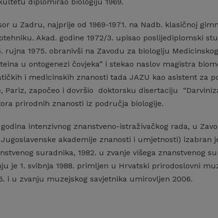
ltetu diplomirao biologiju 1969.
sor u Zadru, najprije od 1969-1971. na Nadb. klasičnoj gim
trotehniku. Akad. godine 1972/3. upisao poslijediplomski st
25. rujna 1975. obranivši na Zavodu za biologiju Medicinsko
oteina u ontogenezi čovjeka” i stekao naslov magistra biome
ičkih i medicinskih znanosti tada JAZU kao asistent za po
Pariz, započeo i dovršio doktorsku disertaciju “Darviniza
ora prirodnih znanosti iz područja biologije.
godina intenzivnog znanstveno-istraživačkog rada, u Zavod
e Jugoslavenske akademije znanosti i umjetnosti) izabran 
anstvenog suradnika, 1982. u zvanje višega znanstvenog su
 je 1. svibnja 1988. primljen u Hrvatski prirodoslovni mu
96. i u zvanju muzejskog savjetnika umirovljen 2006.