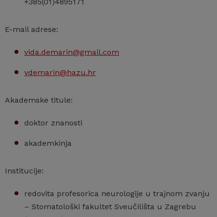
+385(01)4895171
E-mail adrese:
vida.demarin@gmail.com
vdemarin@hazu.hr
Akademske titule:
doktor znanosti
akademkinja
Institucije:
redovita profesorica neurologije u trajnom zvanju
– Stomatološki fakultet Sveučilišta u Zagrebu