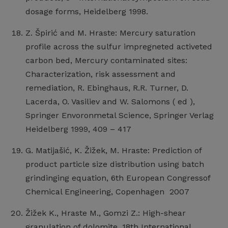
dosage forms, Heidelberg 1998.
Z. Špirić and M. Hraste: Mercury saturation
profile across the sulfur impregneted activeted
carbon bed, Mercury contaminated sites:
Characterization, risk assessment and
remediation, R. Ebinghaus, R.R. Turner, D.
Lacerda, O. Vasiliev and W. Salomons ( ed ),
Springer Envoronmetal Science, Springer Verlag
Heidelberg 1999, 409 – 417
G. Matijašić, K. Žižek, M. Hraste: Prediction of
product particle size distribution using batch
grindinging equation, 6th European Congressof
Chemical Engineering, Copenhagen 2007
Žižek K., Hraste M., Gomzi Z.: High-shear
granulation of dolomite, 18th International