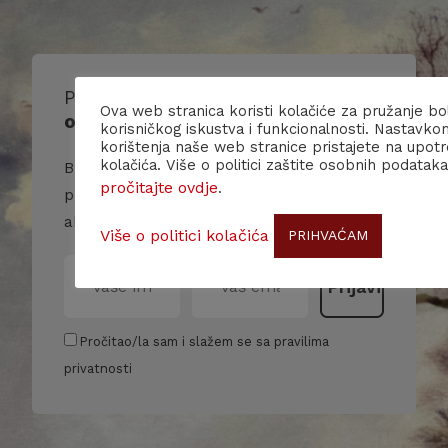
Prijavite se na naš
Ova web stranica koristi kolačiće za pružanje bo
obavjesnik/
newsletter
!
korisničkog iskustva i funkcionalnosti. Nastavko
korištenja naše web stranice pristajete na upot
kolačića. Više o politici zaštite osobnih podataka
Budite u toku s našim događanjima i
pročitajte ovdje
.
primajte više informacija o nama i našim
aktivnostima.
Više o politici kolačića
PRIHVAĆAM
Pročitao/la sam i slažem se sa pravilima
privatnosti