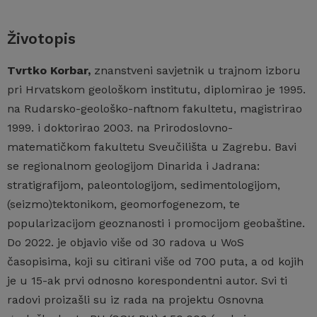
Životopis
Tvrtko Korbar,
znanstveni savjetnik u trajnom izboru
pri Hrvatskom geološkom institutu, diplomirao je 1995.
na Rudarsko-geološko-naftnom fakultetu, magistrirao
1999. i doktorirao 2003. na Prirodoslovno-
matematičkom fakultetu Sveučilišta u Zagrebu. Bavi
se regionalnom geologijom Dinarida i Jadrana:
stratigrafijom, paleontologijom, sedimentologijom,
(seizmo)tektonikom, geomorfogenezom, te
popularizacijom geoznanosti i promocijom geobaštine.
Do 2022. je objavio više od 30 radova u WoS
časopisima, koji su citirani više od 700 puta, a od kojih
je u 15-ak prvi odnosno korespondentni autor. Svi ti
radovi proizašli su iz rada na projektu Osnovna