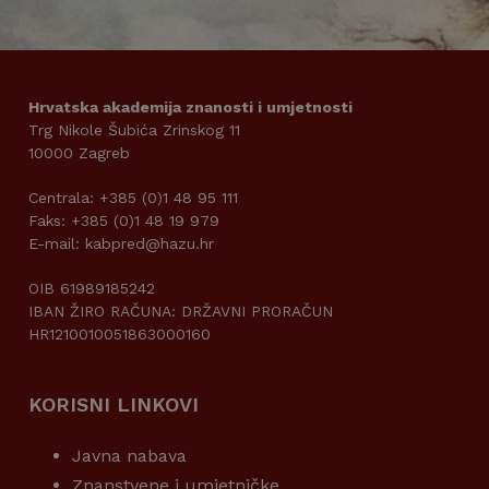
Hrvatska akademija znanosti i umjetnosti
Trg Nikole Šubića Zrinskog 11
10000 Zagreb
Centrala: +385 (0)1 48 95 111
Faks: +385 (0)1 48 19 979
E-mail: kabpred@hazu.hr
OIB 61989185242
IBAN ŽIRO RAČUNA: DRŽAVNI PRORAČUN
HR1210010051863000160
KORISNI LINKOVI
Javna nabava
Znanstvene i umjetničke