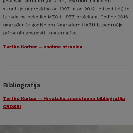
geološka karta RH (OGK RH) 1:50.000 (na kojem
surađuje neprekidno od 1997., a od 2012. je i voditelj) te
iz rada na nekoliko MZO i HRZZ projekata. Godine 2016.
nagrađen je godišnjom Nagradom HAZU iz područja
prirodnih znanosti i matematike.
Tvrtko Korbar – osobna stranica
Bibliografija
Tvrtko Korbar – Hrvatska znanstvena bibliografija
CROSBI