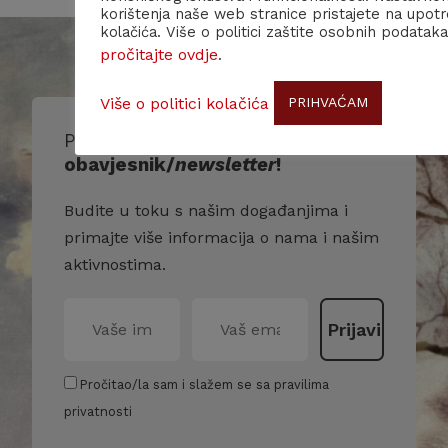
korištenja naše web stranice pristajete na upot
kolačića. Više o politici zaštite osobnih podataka
pročitajte ovdje
.
Više o politici kolačića
PRIHVAĆAM
Prijavite se na naš
obavjesnik/
newsletter
!
Budite u toku s našim događanjima i
primajte više informacija o nama i našim
aktivnostima.
Pročitao/la sam i slažem se sa pravilima
privatnosti