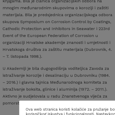
knjigama. Bila je članica organizacijskih odbora na
mnogim međunarodnim skupovima o koroziji i zaštiti
materijala. Bila je predsjednica organizacijskoga odbora
skupova Symposium on Corrosion Control by Coatings,
Cathodic Protection and Inhibitors in Seawater i 223rd
Event of the European Federation of Corrosion u
organizaciji Hrvatske akademije znanosti i umjetnosti i
Hrvatskoga društva za zaštitu materijala (Dubrovnik, 4.
– 7. listopada 1998.).
U Akademiji je bila dugogodišnja voditeljica Zavoda za
istraživanje korozije i desalinaciju u Dubrovniku (1984.
– 2016.) i glavna tajnica Međunarodnoga komiteta za
istraživanje boksita, glinice i aluminija (1972. – 2011.).
Aktivno je sudjelovala u radu Znanstvenoga vijeća za
pomorstvo i Znanstvenoga vijeća za tehnološki razvoj.
Ova web stranica koristi kolačiće za pružanje bo
korisničkog iskustva i funkcionalnosti. Nastavko