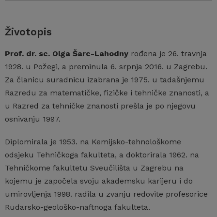
Životopis
Prof. dr. sc. Olga Šarc-Lahodny
rođena je 26. travnja
1928. u Požegi, a preminula 6. srpnja 2016. u Zagrebu.
Za članicu suradnicu izabrana je 1975. u tadašnjemu
Razredu za matematičke, fizičke i tehničke znanosti, a
u Razred za tehničke znanosti prešla je po njegovu
osnivanju 1997.
Diplomirala je 1953. na Kemijsko-tehnološkome
odsjeku Tehničkoga fakulteta, a doktorirala 1962. na
Tehničkome fakultetu Sveučilišta u Zagrebu na
kojemu je započela svoju akademsku karijeru i do
umirovljenja 1998. radila u zvanju redovite profesorice
Rudarsko-geološko-naftnoga fakulteta.