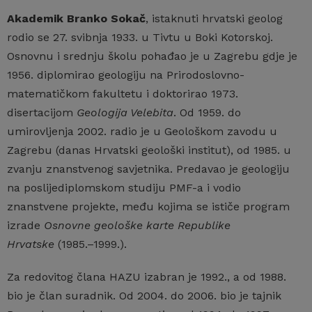
Akademik Branko Sokač
, istaknuti hrvatski geolog
rodio se 27. svibnja 1933. u Tivtu u Boki Kotorskoj.
Osnovnu i srednju školu pohađao je u Zagrebu gdje je
1956. diplomirao geologiju na Prirodoslovno-
matematičkom fakultetu i doktorirao 1973.
disertacijom
Geologija Velebita
. Od 1959. do
umirovljenja 2002. radio je u Geološkom zavodu u
Zagrebu (danas Hrvatski geološki institut), od 1985. u
zvanju znanstvenog savjetnika. Predavao je geologiju
na poslijediplomskom studiju PMF-a i vodio
znanstvene projekte, među kojima se ističe program
izrade
Osnovne geološke karte Republike
Hrvatske
(1985.–1999.).
Za redovitog člana HAZU izabran je 1992., a od 1988.
bio je član suradnik. Od 2004. do 2006. bio je tajnik