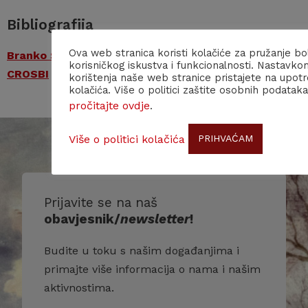
Bibliografija
Ova web stranica koristi kolačiće za pružanje bo
Branko Sokač – Hrvatska znanstvena bibliografija
korisničkog iskustva i funkcionalnosti. Nastavko
CROSBI
korištenja naše web stranice pristajete na upot
kolačića. Više o politici zaštite osobnih podataka
pročitajte ovdje
.
Više o politici kolačića
PRIHVAĆAM
Prijavite se na naš
obavjesnik/
newsletter
!
Budite u toku s našim događanjima i
primajte više informacija o nama i našim
aktivnostima.