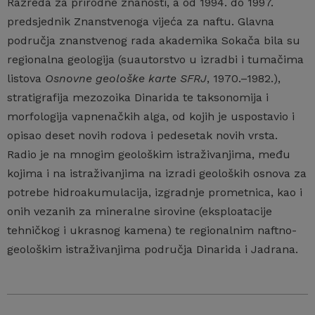
Razreda za prirodne znanosti, a od 1994. do 1997.
predsjednik Znanstvenoga vijeća za naftu. Glavna
područja znanstvenog rada akademika Sokača bila su
regionalna geologija (suautorstvo u izradbi i tumačima
listova
Osnovne geološke karte SFRJ
, 1970.–1982.),
stratigrafija mezozoika Dinarida te taksonomija i
morfologija vapnenačkih alga, od kojih je uspostavio i
opisao deset novih rodova i pedesetak novih vrsta.
Radio je na mnogim geološkim istraživanjima, među
kojima i na istraživanjima na izradi geoloških osnova za
potrebe hidroakumulacija, izgradnje prometnica, kao i
onih vezanih za mineralne sirovine (eksploatacije
tehničkog i ukrasnog kamena) te regionalnim naftno-
geološkim istraživanjima područja Dinarida i Jadrana.