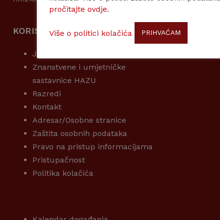
pročitajte ovdje
.
KORISNI LINKOVI
Više o politici kolačića
PRIHVAĆAM
Javna nabava
Znanstvene i umjetničke
sastavnice HAZU
Razredi
Kontakt
Adresar/Osobne stranice
Zaštita osobnih podataka
Pravo na pristup informacijama
Pristupačnost
Politika kolačića
KORISNI LINKOVI
Kalendar događanja