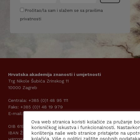
Pročitao/la sam i slažem se sa pravilima
privatnosti
Hrvatska akademija znanosti i umjetnosti
Trg Nikole Šubića Zrinskog 11
10000 Zagreb
Centrala: +385 (0)1 48 95 111
Faks: +385 (0)1 48 19 979
E-mail: kabpred@hazu.hr
Ova web stranica koristi kolačiće za pružanje bo
OIB 61989185242
korisničkog iskustva i funkcionalnosti. Nastavko
IBAN ŽIRO RAČUNA: DRŽAVNI PRORAČUN
korištenja naše web stranice pristajete na upot
kolačića. Više o politici zaštite osobnih podataka
HR1210010051863000160