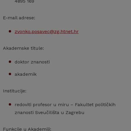
4895 169
E-mail adrese:
zvonko.posavec@zg.htnet.hr
Akademske titule:
doktor znanosti
akademik
Institucije:
redoviti profesor u miru – Fakultet političkih
znanosti Sveučilišta u Zagrebu
Funkcije u Akademiji: