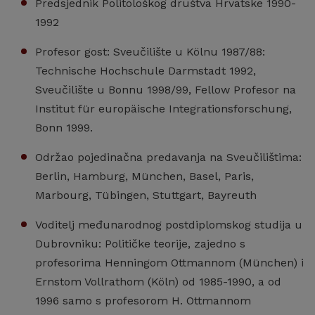
Predsjednik Politološkog društva Hrvatske 1990-
1992
Profesor gost: Sveučilište u Kölnu 1987/88:
Technische Hochschule Darmstadt 1992,
Sveučilište u Bonnu 1998/99, Fellow Profesor na
Institut für europäische Integrationsforschung,
Bonn 1999.
Održao pojedinačna predavanja na Sveučilištima:
Berlin, Hamburg, München, Basel, Paris,
Marbourg, Tübingen, Stuttgart, Bayreuth
Voditelj međunarodnog postdiplomskog studija u
Dubrovniku: Političke teorije, zajedno s
profesorima Henningom Ottmannom (München) i
Ernstom Vollrathom (Köln) od 1985-1990, a od
1996 samo s profesorom H. Ottmannom