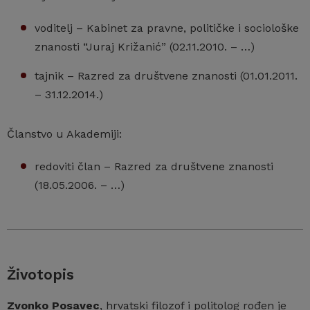
voditelj – Kabinet za pravne, političke i sociološke
znanosti “Juraj Križanić” (02.11.2010. – …)
tajnik – Razred za društvene znanosti (01.01.2011.
– 31.12.2014.)
Članstvo u Akademiji:
redoviti član – Razred za društvene znanosti
(18.05.2006. – …)
Životopis
Zvonko Posavec
, hrvatski filozof i politolog rođen je