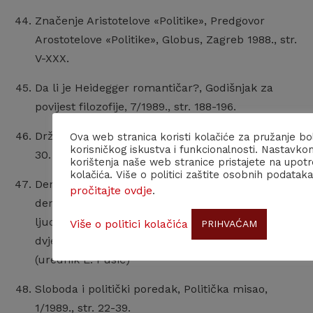
Značenje Aristotelove «Politike», Predgovor
Arostotelove «Politike», Globus, Zagreb 1988., str.
V-XXX.
Da li je Heidegger romantičar?, Godišnjak za
povijest filozofije, 7/1989., str. 188-196.
Država i političko, Politička misao, 1/1989., str. 22-
Ova web stranica koristi kolačiće za pružanje bo
korisničkog iskustva i funkcionalnosti. Nastavko
30.
korištenja naše web stranice pristajete na upot
kolačića. Više o politici zaštite osobnih podataka
Demokratska ustavna država i totalitarna
pročitajte ovdje
.
demokracija, u zborniku 81. Francuska revolucija,
ljudska prava i politička demokracija nakon
Više o politici kolačića
PRIHVAĆAM
dvjesta godina, JAZU, Zagreb, 1989., str. 375-395.
(urednik E. Pusić)
Sloboda i politički poredak, Politička misao,
1/1989., str. 22-39.