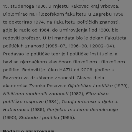
15. studenoga 1936. u mjestu Rakovec kraj Vrbovca.
Diplomirao na Filozofskom fakultetu u Zagrebu 1958.
te doktorirao 1974. na Fakultetu političkih znanosti,
gdje je radio od 1964. do umirovljenja i od 1980. bio
redoviti profesor. U tri mandata bio je dekan Fakulteta
političkih znanosti (1985–87., 1996–98. i 2002–04).
Predavao je političke teorije i političke institucije, a
bavi se njemačkom klasičnom filozofijom i filozofijom
politike. Redoviti je član HAZU od 2006. godine u
Razredu za društvene znanosti. Glavna djela
akademika Zvonka Posavca:
Dijalektika i politika
(1979),
Nihilizam modernih znanosti
(1982),
Filozofsko-
političke rasprave
(1984),
Teorija interesa u djelu J.
Habermasa
(1986),
Porijeklo moderne demokracije
(1990),
Sloboda i politika
(1995).
Podaci o obrazovanju