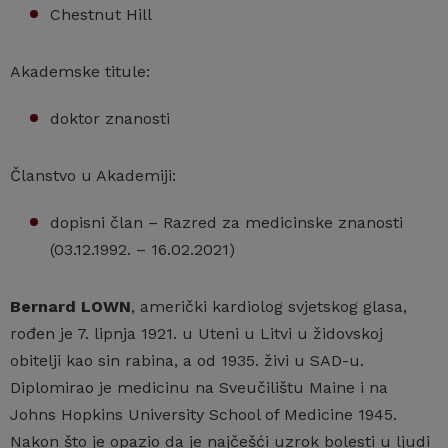
Chestnut Hill
Akademske titule:
doktor znanosti
Članstvo u Akademiji:
dopisni član – Razred za medicinske znanosti
(03.12.1992. – 16.02.2021)
Bernard LOWN
, američki kardiolog svjetskog glasa,
rođen je 7. lipnja 1921. u Uteni u Litvi u židovskoj
obitelji kao sin rabina, a od 1935. živi u SAD-u.
Diplomirao je medicinu na Sveučilištu Maine i na
Johns Hopkins University School of Medicine 1945.
Nakon što je opazio da je najčešći uzrok bolesti u ljudi