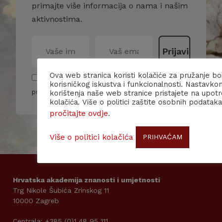
primajte više informacija o nama i našim
aktivnostima.
Ova web stranica koristi kolačiće za pružanje bo
Pročitao/la sam i slažem se sa pravilima
korisničkog iskustva i funkcionalnosti. Nastavko
privatnosti
korištenja naše web stranice pristajete na upot
kolačića. Više o politici zaštite osobnih podataka
pročitajte ovdje
.
Više o politici kolačića
PRIHVAĆAM
Hrvatska akademija znanosti i umjetnosti
Trg Nikole Šubića Zrinskog 11
10000 Zagreb
Centrala: +385 (0)1 48 95 111