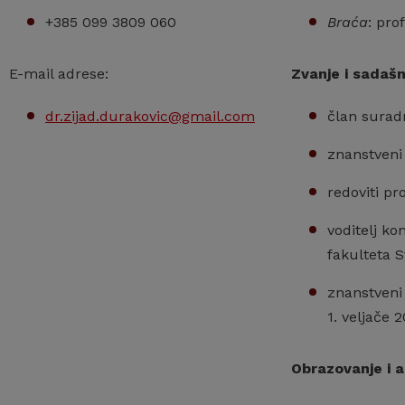
Braća
: pro
+385 099 3809 060
Zvanje i sadašn
E-mail adrese:
član surad
dr.zijad.durakovic@gmail.com
znanstveni 
redoviti p
voditelj ko
fakulteta S
znanstveni 
1. veljače 
Obrazovanje i 