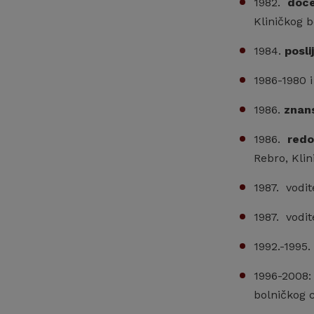
1982.
doc
Kliničkog b
1984.
posli
1986-1980 i
1986.
znans
1986.
redo
Rebro, Klin
1987. vodit
1987. vodit
1992.-1995.
1996-2008
bolničkog 