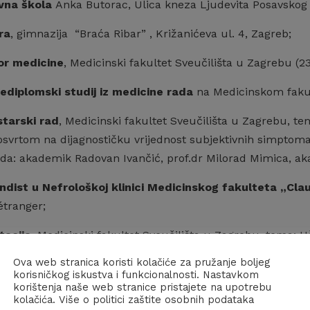
vna škola
Anka Butorac, Ulica kneza Ljudevita Posavskog 
ra
, gimnazija “Braća Ribar” , Križanićeva ul. 4, Zagreb;
or medicine
, Medicinski fakultet Sveučilišta u Zagrebu (23.
jediplomski studij iz medicine rada
na Medicinskom fakul
tarski rad
, Medicinski fakultet Sveučilišta u Zagrebu, te
svrtom na dijagnostičku vrijednost subjektivnih simptom
ada: akademik Radovan Ivančić, prof.dr Milorad Mimica, a
ndist u Nefrološkoj klinici Medicinskog fakulteta „Cl
 étranger;
tacija
, Medicinski fakultet Sveučilišta u Zagrebu, tema: U
diograma u populaciji, mentor prof.dr Milorad Mimica, po
Ova web stranica koristi kolačiće za pružanje boljeg
of.dr Zdenko Radošević, prof.dr Milorad Mimica;
korisničkog iskustva i funkcionalnosti. Nastavkom
korištenja naše web stranice pristajete na upotrebu
kolačića. Više o politici zaštite osobnih podataka
jediplomski studij iz kardiologije
na Medicinskom fakultet