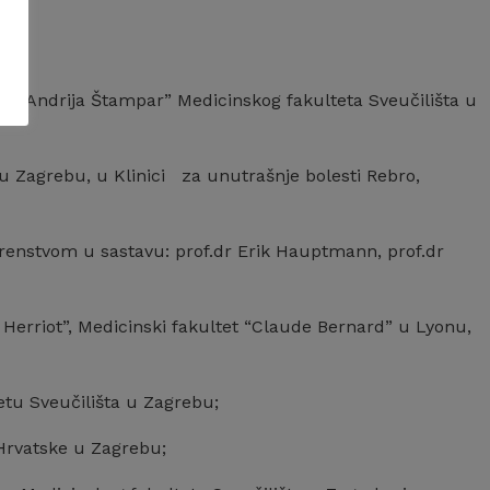
ja “Andrija Štampar” Medicinskog fakulteta Sveučilišta u
u Zagrebu, u Klinici za unutrašnje bolesti Rebro,
enstvom u sastavu: prof.dr Erik Hauptmann, prof.dr
d Herriot”, Medicinski fakultet “Claude Bernard” u Lyonu,
tu Sveučilišta u Zagrebu;
Hrvatske u Zagrebu;