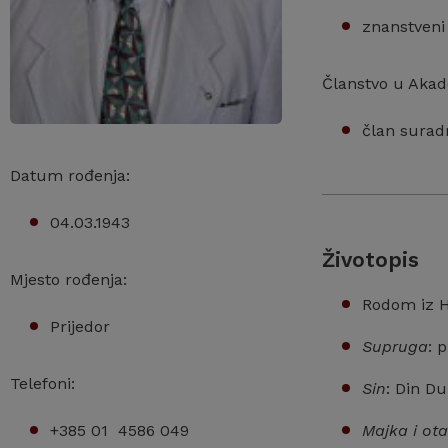
znanstveni 
Članstvo u Akad
član suradn
Datum rođenja:
04.03.1943
Životopis
Mjesto rođenja:
Rodom iz He
Prijedor
Supruga
: 
Telefoni:
Sin
: Din Du
Majka i ot
+385 01 4586 049