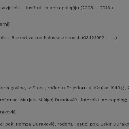
savjetnik – Institut za antropologiju (2008. – 2013.)
emiji:
ik – Razred za medicinske znanosti (03.12.1992. – …)
rcegovine, iz Stoca, rođen u Prijedoru 4. ožujka 1943.g., ž
prof.dr.sc. Marjeta Mišigoj Duraković , internist, antropolog;
raković
ac
: pok. Remza Duraković, rođena Festić, pok. Bekir Durako