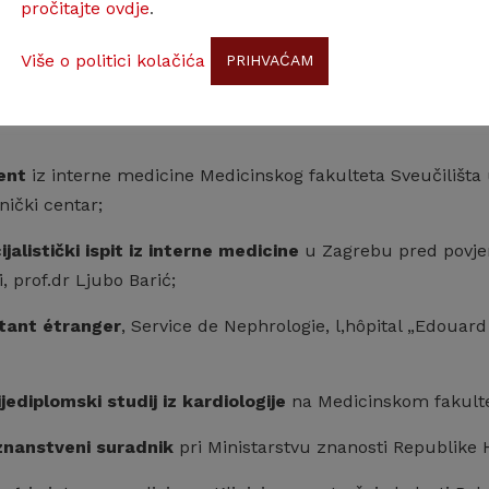
pročitajte ovdje
.
usavršavanje i znanstveni stupanj
Više o politici kolačića
PRIHVAĆAM
jediplomski studij iz higijene rada
, Škola narodnog zdravl
ent
iz interne medicine Medicinskog fakulteta Sveučilišta 
lnički centar;
ijalistički ispit iz interne medicine
u Zagrebu pred povjer
i, prof.dr Ljubo Barić;
tant étranger
, Service de Nephrologie, l,hôpital „Edouar
ijediplomski studij iz kardiologije
na Medicinskom fakulte
 znanstveni suradnik
pri Ministarstvu znanosti Republike 