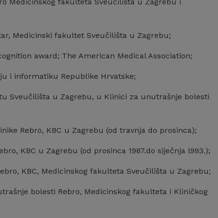
ro Medicinskog fakulteta Sveučilišta u Zagrebu i
tar, Medicinski fakultet Sveučilišta u Zagrebu;
cognition award; The American Medical Association;
iju i informatiku Republike Hrvatske;
 Sveučilišta u Zagrebu, u Klinici za unutrašnje bolesti
inike Rebro, KBC u Zagrebu (od travnja do prosinca);
ebro, KBC u Zagrebu (od prosinca 1987.do siječnja l993.);
Rebro, KBC, Medicinskog fakulteta Sveučilišta u Zagrebu;
trašnje bolesti Rebro, Medicinskog fakulteta i Kliničkog