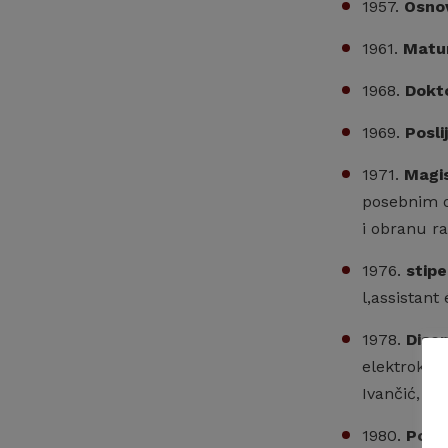
1957.
Osno
1961.
Matu
1968.
Dokt
1969.
Posli
1971.
Magis
posebnim o
i obranu r
1976.
stipe
l,assistant
1978.
Diser
elektrokar
Ivančić, pr
1980.
Posli