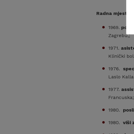
Radna mjesta, 
1969.
posli
Zagrebu,;
1971.
asist
Klinički bo
1976.
spec
Laslo Kalla
1977.
assis
Francuska;
1980.
posl
1980.
viši