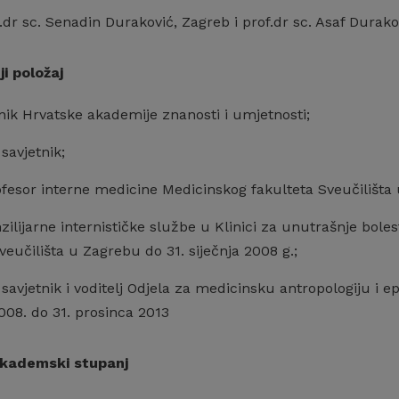
f.dr sc. Senadin Duraković, Zagreb i prof.dr sc. Asaf Durako
ji položaj
nik Hrvatske akademije znanosti i umjetnosti;
savjetnik;
rofesor interne medicine Medicinskog fakulteta Sveučiliš
nzilijarne internističke službe u Klinici za unutrašnje bole
veučilišta u Zagrebu do 31. siječnja 2008 g.;
savjetnik i voditelj Odjela za medicinsku antropologiju i 
2008. do 31. prosinca 2013
akademski stupanj