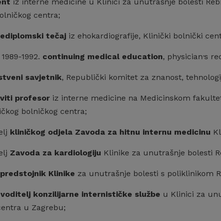
ent
iz interne medicine u Klinici za unutrašnje bolesti Reb
olničkog centra;
jediplomski tečaj
iz ehokardiografije, Klinički bolnički cen
,
 1989-1992.
continuing medical education
, physician
s re
tveni savjetnik
, Republički komitet za znanost, tehnolog
viti profesor
iz interne medicine na Medicinskom fakultetu
ičkog bolničkog centra;
elj
kliničkog odjela Zavoda za hitnu internu medicinu
Kl
elj
Zavoda za kardiologiju
Klinike za unutrašnje bolesti R
predstojnik Klinike
za unutrašnje bolesti s poliklinikom 
:
voditelj konzilijarne internističke službe
u Klinici za unu
centra u Zagrebu;