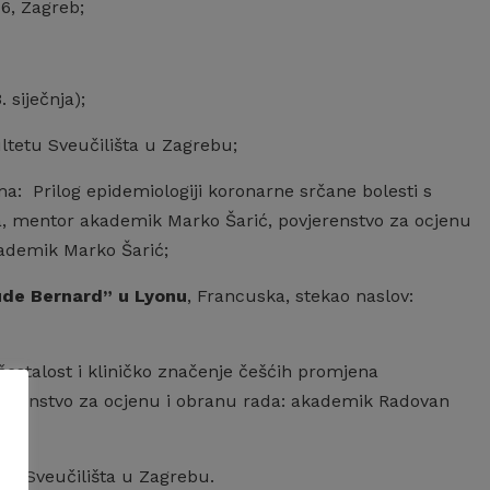
6, Zagreb;
 siječnja);
tetu Sveučilišta u Zagrebu;
ma: Prilog epidemiologiji koronarne srčane bolesti s
a, mentor akademik Marko Šarić, povjerenstvo za ocjenu
kademik Marko Šarić;
aude Bernard” u Lyonu
, Francuska, stekao naslov:
čestalost i kliničko značenje češćih promjena
vjerenstvo za ocjenu i obranu rada: akademik Radovan
u Sveučilišta u Zagrebu.