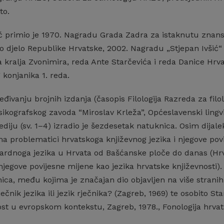
to.
 primio je 1970. Nagradu Grada Zadra za istaknutu znanstv
 djelo Republike Hrvatske, 2002. Nagradu „Stjepan Ivšić“ k
da kralja Zvonimira, reda Ante Starčevića i reda Danice Hr
konjanika 1. reda.
eđivanju brojnih izdanja (časopis Filologija Razreda za fi
ikografskog zavoda “Miroslav Krleža”, Općeslavenski lingvist
diju (sv. 1–4) izradio je šezdesetak natuknica. Osim dija
 problematici hrvatskoga književnog jezika i njegove povij
ardnoga jezika u Hrvata od Bašćanske ploče do danas (Hrva
 njegove povijesne mijene kao jezika hrvatske književnosti)
inica, među kojima je značajan dio objavljen na više stran
ečnik jezika ili jezik rječnika? (Zagreb, 1969) te osobito S
st u evropskom kontekstu, Zagreb, 1978., Fonologija hrvats