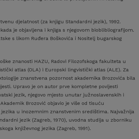
enu djelatnost (za knjigu Standardni jezik), 1992.
ada je objavljena i knjiga s njegovom bioblibliografijom.
vatske s likom Ruđera Boškovića i Nositelj bugarskog
lološke znanosti HAZU, Radovi Filozofskoga fakulteta u
ički atlas (OLA) i Europski lingvistički atlas (ALE). Za
lektologije znanstvena pozornost akademika Brozovića bila
esti. Upravo je on autor prve kompletne povijesti
tski jezik, njegovo mjesto unutar južnoslavenskih i
. Akademik Brozović objavio je više od tisuću
ih jezika u inozemnim znanstvenim središtima. Najvažnija
tandardni jezik (Zagreb, 1970), uvodna studija u zborniku
koga književnog jezika (Zagreb, 1991).