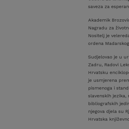
saveza za esperan
Akademik Brozović
Nagradu za životno
Nositelj je velere
ordena Madarskog 
Sudjelovao je u ur
Zadru, Radovi Leks
Hrvatsku enciklope
je usmjerena prema
pismenoga i stand
slavenskih jezika,
bibliografskih jed
njegova djela su Rj
Hrvatska književno