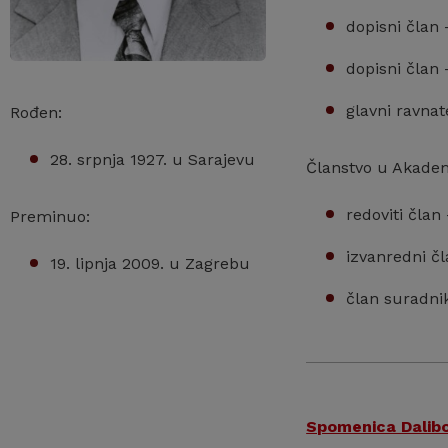
dopisni član 
dopisni član 
glavni ravnat
Rođen:
28. srpnja 1927. u Sarajevu
Članstvo u Akadem
redoviti član
Preminuo:
izvanredni čl
19. lipnja 2009. u Zagrebu
član suradnik
Spomenica Dalibo