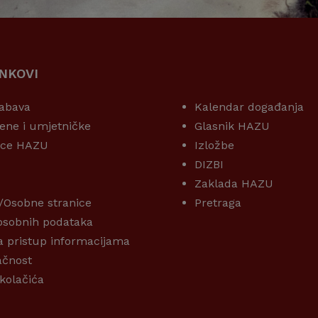
INKOVI
KORISNI LINKOVI
abava
Kalendar događanja
ene i umjetničke
Glasnik HAZU
ice HAZU
Izložbe
DIZBI
Zaklada HAZU
/Osobne stranice
Pretraga
 osobnih podataka
a pristup informacijama
ačnost
 kolačića