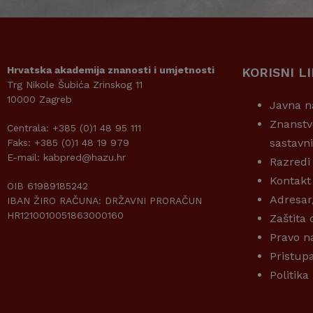
Hrvatska akademija znanosti i umjetnosti
KORISNI L
Trg Nikole Šubića Zrinskog 11
10000 Zagreb
Javna n
Znanstv
Centrala: +385 (0)1 48 95 111
sastavn
Faks: +385 (0)1 48 19 979
E-mail: kabpred@hazu.hr
Razredi
Kontakt
OIB 61989185242
Adresar
IBAN ŽIRO RAČUNA: DRŽAVNI PRORAČUN
HR1210010051863000160
Zaštita
Pravo n
Pristup
Politika