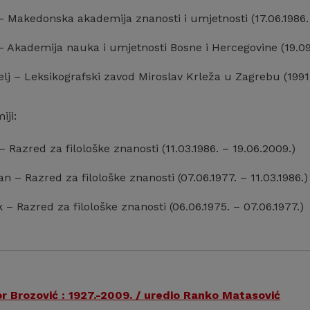
– Makedonska akademija znanosti i umjetnosti (17.06.1986.
– Akademija nauka i umjetnosti Bosne i Hercegovine (19.09
elj – Leksikografski zavod Miroslav Krleža u Zagrebu (1991
iji:
 – Razred za filološke znanosti (11.03.1986. – 19.06.2009.)
an – Razred za filološke znanosti (07.06.1977. – 11.03.1986.)
 – Razred za filološke znanosti (06.06.1975. – 07.06.1977.)
r Brozović : 1927.-2009. / uredio Ranko Matasović