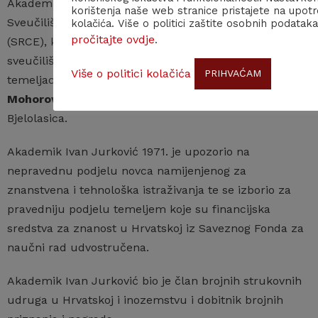
Akademik Jurković
zaslužan je za osnutak
korištenja naše web stranice pristajete na upot
Sveučilišnog računskog centra Sveučilišta u Zagrebu
kolačića. Više o politici zaštite osobnih podataka
pročitajte ovdje
.
(SRCE), kao i za izgradnju nove Nacionalne i
sveučilišne knjižnice kojoj je 1988. položio kamen-
Više o politici kolačića
PRIHVAĆAM
temeljac, zajedno s
akademikom Androm
Mohorovičićem
, te za izgradnju sportskog centra
Bjelolasica.
Akademik Ivan Jurković 1971. je upozorio na
nepravednu podjelu novca namijenjenog za
znanstvena i tehnološka istraživanja te se izborio za
pravedniju podjelu temeljem koje su financijska
sredstva za znanost u Hrvatskoj iz Saveznog Fonda za
naučni rad udvostručena.
Akademik Ivan Jurković bio je član brojnih strukovnih
udruga u Hrvatskoj i inozemstvu i dobitnik brojnih