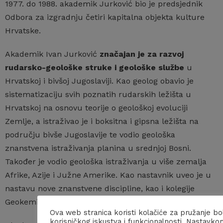
1977. do 1988. akademik Jurković bio je predsjednik
Odbora za izgradnju četiri kapitalna objekta kulture
Hrvatske.
Akademik Ivan Jurković
značajan je za razvoj
rudarsko-geološke struke i geološke službe
u
Hrvatskoj i bivšoj Jugoslaviji. Kao geolog obavio je
sistematizaciju svih poznatih rudarskih ležišta u
Hrvatskoj na osnovu teorije o geološkoj evoluciji
Zemlje, a istraživao je i boksitna i gipsna ležišta na
području bivše Jugoslavije te vodio geološka
znanstvena istraživanja planina u srednjoj Bosni.
Također je vodio geološka istraživanja u više zemalja
Afrike, Azije i Južne Amerike. Kao nastavnik uveo je u
nastavu nove znanstvene discipline, kao i kolegije
Geokemija i Rudna mikroskopija.
Ova web stranica koristi kolačiće za pružanje bo
korisničkog iskustva i funkcionalnosti. Nastavko