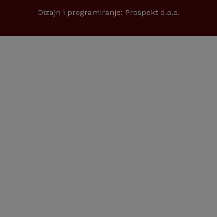
Dizajn i programiranje:
Prospekt d.o.o.