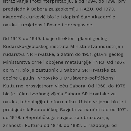
istraživanja i fotointerpretaciju, a od 1994. do 1998. prvi
predsjednik Odbora za geokemiju HAZU. Od 1973.
akademik Jurković bio je i dopisni član Akademije
nauka i umjetnosti Bosne i Hercegovine.
Od 1947. do 1949. bio je direktor i glavni geolog
Rudarsko-geološkog instituta Ministarstva industrije i
rudarstva NR Hrvatske, a zatim do 1951. glavni geolog
Ministarstva crne i obojene metalurgije FNRJ. Od 1967.
do 1971. bio je zastupnik u Saboru SR Hrvatske za
općine Ogulin i Vrbovsko u Društveno-političkom i
Kulturno-prosvjetnom vijeću Sabora. Od 1968. do 1978.
bio je i član Izvršnog vijeća Sabora SR Hrvatske za
nauku, tehnologiju i informatiku. U isto vrijeme bio je i
predsjednik Republičkog Savjeta za naučni rad od 1971.
do 1978. i Republičkoga savjeta za obrazovanje,
znanost i kulturu od 1978. do 1982. U razdoblju od