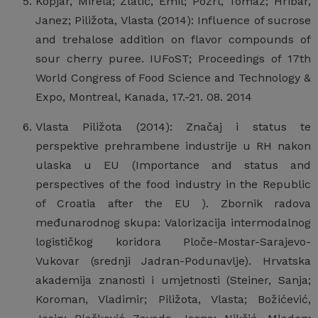
Kopjar, Mirela; Zlatić, Emil; Požrl, Tomaž; Hribar,
Janez; Piližota, Vlasta (2014): Influence of sucrose
and trehalose addition on flavor compounds of
sour cherry puree. IUFoST; Proceedings of 17th
World Congress of Food Science and Technology &
Expo, Montreal, Kanada, 17.-21. 08. 2014
Vlasta Piližota (2014): Značaj i status te
perspektive prehrambene industrije u RH nakon
ulaska u EU (Importance and status and
perspectives of the food industry in the Republic
of Croatia after the EU ). Zbornik radova
međunarodnog skupa: Valorizacija intermodalnog
logističkog koridora Ploče-Mostar-Sarajevo-
Vukovar (srednji Jadran-Podunavlje). Hrvatska
akademija znanosti i umjetnosti (Steiner, Sanja;
Koroman, Vladimir; Piližota, Vlasta; Božićević,