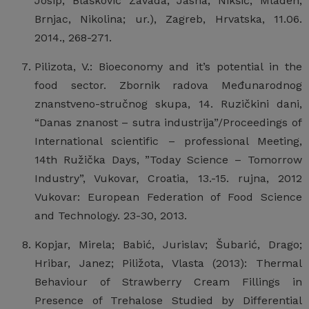
Josip; Blašković Zavada, Jasna; Nikšić, Mladen;
Brnjac, Nikolina; ur.), Zagreb, Hrvatska, 11.06.
2014., 268-271.
Pilizota, V.: Bioeconomy and it’s potential in the
food sector. Zbornik radova Međunarodnog
znanstveno-stručnog skupa, 14. Ruzičkini dani,
“Danas znanost – sutra industrija”/Proceedings of
International scientific – professional Meeting,
14th Ružička Days, ”Today Science – Tomorrow
Industry”, Vukovar, Croatia, 13.-15. rujna, 2012
Vukovar: European Federation of Food Science
and Technology. 23-30, 2013.
Kopjar, Mirela; Babić, Jurislav; Šubarić, Drago;
Hribar, Janez; Piližota, Vlasta (2013): Thermal
Behaviour of Strawberry Cream Fillings in
Presence of Trehalose Studied by Differential