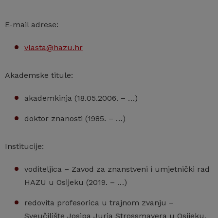
E-mail adrese:
vlasta@hazu.hr
Akademske titule:
akademkinja (18.05.2006. – …)
doktor znanosti (1985. – …)
Institucije:
voditeljica – Zavod za znanstveni i umjetnički rad
HAZU u Osijeku (2019. – …)
redovita profesorica u trajnom zvanju –
Sveučilište Josipa Jurja Strossmayera u Osijeku,