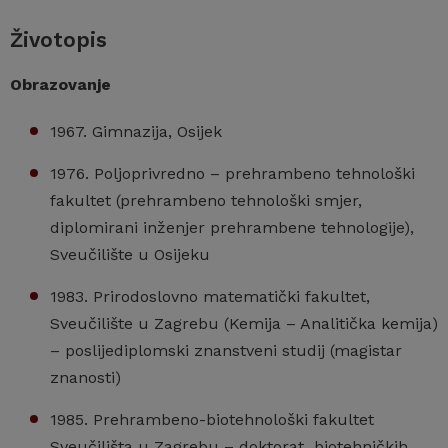
Životopis
Obrazovanje
1967. Gimnazija, Osijek
1976. Poljoprivredno – prehrambeno tehnološki
fakultet (prehrambeno tehnološki smjer,
diplomirani inženjer prehrambene tehnologije),
Sveučilište u Osijeku
1983.
Prirodoslovno matematički fakultet,
Sveučilište u Zagrebu (Kemija – Analitička kemija)
– poslijediplomski znanstveni studij (magistar
znanosti)
1985. Prehrambeno-biotehnološki fakultet
Sveučilišta u Zagrebu – doktorat biotehničkih