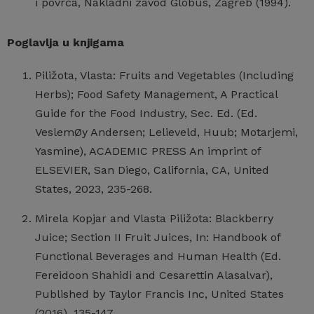
i povrća, Nakladni zavod Globus, Zagreb (1994).
Poglavlja u knjigama
Piližota, Vlasta: Fruits and Vegetables (Including
Herbs); Food Safety Management, A Practical
Guide for the Food Industry, Sec. Ed. (Ed.
VeslemØy Andersen; Lelieveld, Huub; Motarjemi,
Yasmine), ACADEMIC PRESS An imprint of
ELSEVIER, San Diego, California, CA, United
States, 2023, 235-268.
Mirela Kopjar and Vlasta Piližota: Blackberry
Juice; Section II Fruit Juices, In: Handbook of
Functional Beverages and Human Health (Ed.
Fereidoon Shahidi and Cesarettin Alasalvar),
Published by Taylor Francis Inc, United States
(2016), 135-147.