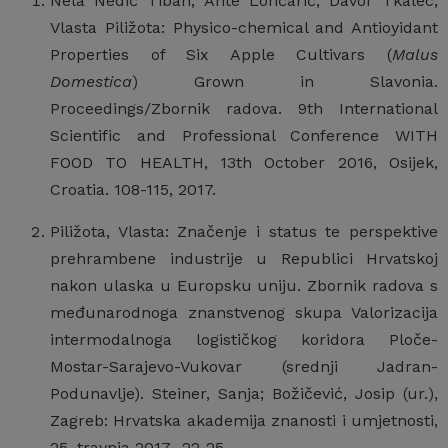
Nela Nedić Tiban, Ante Lončarić, Davor Tkalec,
Vlasta Piližota: Physico-chemical and Antioyidant
Properties of Six Apple Cultivars (
Malus
Domestica
) Grown in Slavonia.
Proceedings/Zbornik radova. 9th International
Scientific and Professional Conference WITH
FOOD TO HEALTH, 13th October 2016, Osijek,
Croatia. 108-115, 2017.
Piližota, Vlasta: Značenje i status te perspektive
prehrambene industrije u Republici Hrvatskoj
nakon ulaska u Europsku uniju. Zbornik radova s
međunarodnoga znanstvenog skupa Valorizacija
intermodalnoga logističkog koridora Ploče-
Mostar-Sarajevo-Vukovar (srednji Jadran-
Podunavlje). Steiner, Sanja; Božičević, Josip (ur.),
Zagreb: Hrvatska akademija znanosti i umjetnosti,
25. travnja 2017., 22-25.