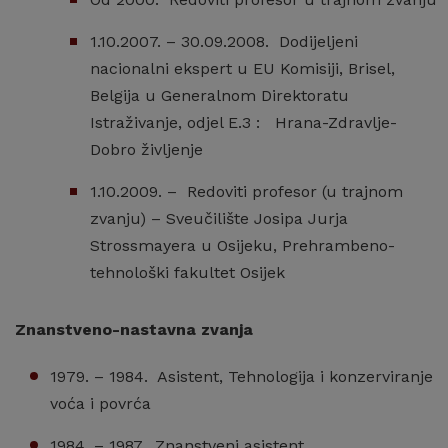
1.10.2007. – 30.09.2008. Dodijeljeni
nacionalni ekspert u EU Komisiji, Brisel,
Belgija u Generalnom Direktoratu
Istraživanje, odjel E.3 : Hrana-Zdravlje-
Dobro življenje
1.10.2009. – Redoviti profesor (u trajnom
zvanju) – Sveučilište Josipa Jurja
Strossmayera u Osijeku, Prehrambeno-
tehnološki fakultet Osijek
Znanstveno-nastavna zvanja
1979. – 1984. Asistent, Tehnologija i konzerviranje
voća i povrća
1984. – 1987. Znanstveni asistent