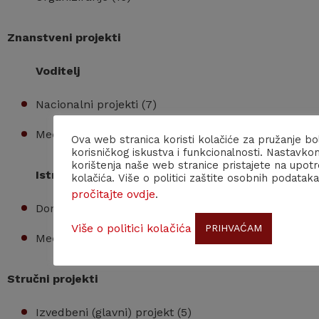
Znanstveni projekti
Voditelj
Nacionalni projekti (7)
Međunarodni projekti (8)
Ova web stranica koristi kolačiće za pružanje bo
korisničkog iskustva i funkcionalnosti. Nastavko
korištenja naše web stranice pristajete na upot
Istraživač na drugim projektima
kolačića. Više o politici zaštite osobnih podataka
pročitajte ovdje
.
Domaći (nacionalni) projekt / National project (7)
Više o politici kolačića
PRIHVAĆAM
Međunarodni project / International project (4)
Stručni projekti
Izvedbeni (glavni) projekt (5)