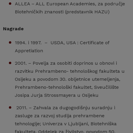
ALLEA – ALL European Academies, za područje
Biotehničkih znanosti (predstavnik HAZU)
Nagrade
1994. i 1997. – USDA, USA : Certificate of
Appretiation
2001. – Povelja za osobiti doprinos u obnovi i
razvitku Prehrambeno- tehnološkog fakulteta u
Osijeku a povodom 30. obljetnice utemeljenja,
Prehrambeno-tehnološki fakultet, Sveučilište
Josipa Jurja Strossmayera u Osijeku
2011. – Zahvala za dugogodišnju suradnju i
zasluge za razvoj studija prehrambene
tehnologije; Univerza v Ljubljani, Biotehniška
fakulteta, Oddelek za živilstvo, povodom 50.