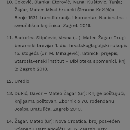
Ceković, Blanka; Eterović, Ivana; Kuštović, Tanja;
Žagar, Mateo: Misal hruacki Šimuna Kožičića
Benje 1531. transliteracija i komentar, Nacionalna i
sveučilišna knjižnica, Zagreb 2016.
Badurina Stipčević, Vesna (…); Mateo Žagar: Drugi
beramski brevijar 1. dio; hrvatskoglagoljski rukopis
15. stoljeća (ur. M. Mihaljević), latinički prijepis,
Staroslavenski institut – Biblioteka spomenici, knj.
2; Zagreb 2018.
Uredio
Dukić, Davor – Mateo Žagar (ur): Knjige poštujući,
knjigama poštovan, Zbornik o 70. rođendanu
Josipa Bratulića, Zagreb 2010.
Žagar, Mateo (ur): Nova Croatica, broj posvećen
Stjepanu Damjanoviću, VI, 6, Zagreb 2012.