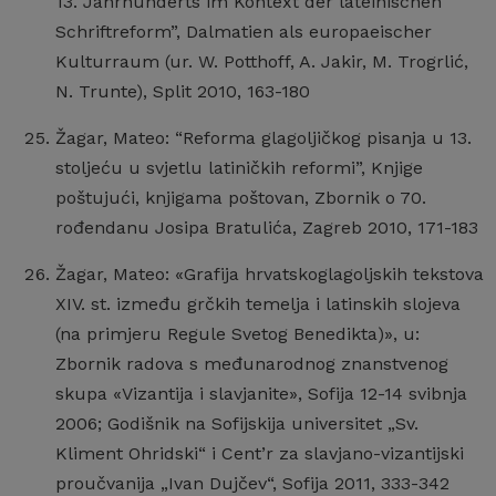
13. Jahrhunderts im Kontext der lateinischen
Schriftreform”, Dalmatien als europaeischer
Kulturraum (ur. W. Potthoff, A. Jakir, M. Trogrlić,
N. Trunte), Split 2010, 163-180
Žagar, Mateo: “Reforma glagoljičkog pisanja u 13.
stoljeću u svjetlu latiničkih reformi”, Knjige
poštujući, knjigama poštovan, Zbornik o 70.
rođendanu Josipa Bratulića, Zagreb 2010, 171-183
Žagar, Mateo: «Grafija hrvatskoglagoljskih tekstova
XIV. st. između grčkih temelja i latinskih slojeva
(na primjeru Regule Svetog Benedikta)», u:
Zbornik radova s međunarodnog znanstvenog
skupa «Vizantija i slavjanite», Sofija 12-14 svibnja
2006; Godišnik na Sofijskija universitet „Sv.
Kliment Ohridski“ i Cent’r za slavjano-vizantijski
proučvanija „Ivan Dujčev“, Sofija 2011, 333-342