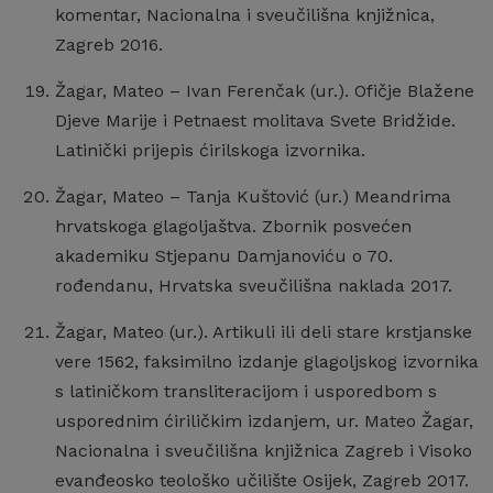
komentar, Nacionalna i sveučilišna knjižnica,
Zagreb 2016.
Žagar, Mateo – Ivan Ferenčak (ur.). Ofičje Blažene
Djeve Marije i Petnaest molitava Svete Bridžide.
Latinički prijepis ćirilskoga izvornika.
Žagar, Mateo – Tanja Kuštović (ur.) Meandrima
hrvatskoga glagoljaštva. Zbornik posvećen
akademiku Stjepanu Damjanoviću o 70.
rođendanu, Hrvatska sveučilišna naklada 2017.
Žagar, Mateo (ur.). Artikuli ili deli stare krstjanske
vere 1562, faksimilno izdanje glagoljskog izvornika
s latiničkom transliteracijom i usporedbom s
usporednim ćiriličkim izdanjem, ur. Mateo Žagar,
Nacionalna i sveučilišna knjižnica Zagreb i Visoko
evanđeosko teološko učilište Osijek, Zagreb 2017.