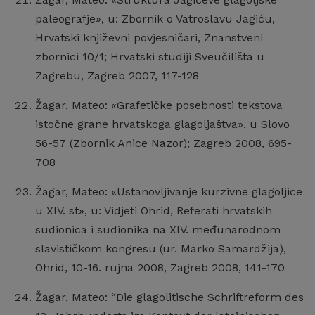
paleografje», u: Zbornik o Vatroslavu Jagiću,
Hrvatski književni povjesničari, Znanstveni
zbornici 10/1; Hrvatski studiji Sveučilišta u
Zagrebu, Zagreb 2007, 117-128
Žagar, Mateo: «Grafetičke posebnosti tekstova
istočne grane hrvatskoga glagoljaštva», u Slovo
56-57 (Zbornik Anice Nazor); Zagreb 2008, 695-
708
Žagar, Mateo: «Ustanovljivanje kurzivne glagoljice
u XIV. st», u: Vidjeti Ohrid, Referati hrvatskih
sudionica i sudionika na XIV. međunarodnom
slavističkom kongresu (ur. Marko Samardžija),
Ohrid, 10-16. rujna 2008, Zagreb 2008, 141-170
Žagar, Mateo: “Die glagolitische Schriftreform des