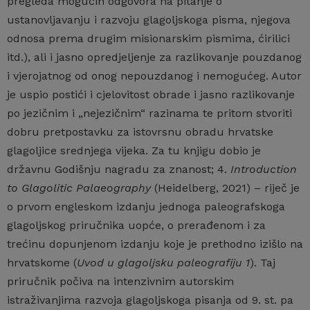
pregleda mogućih odgovora na pitanje o
ustanovljavanju i razvoju glagoljskoga pisma, njegova
odnosa prema drugim misionarskim pismima, ćirilici
itd.), ali i jasno opredjeljenje za razlikovanje pouzdanog
i vjerojatnog od onog nepouzdanog i nemogućeg. Autor
je uspio postići i cjelovitost obrade i jasno razlikovanje
po jezičnim i „nejezičnim“ razinama te pritom stvoriti
dobru pretpostavku za istovrsnu obradu hrvatske
glagoljice srednjega vijeka. Za tu knjigu dobio je
državnu Godišnju nagradu za znanost; 4.
Introduction
to Glagolitic Palaeography
(Heidelberg, 2021) – riječ je
o prvom engleskom izdanju jednoga paleografskoga
glagoljskog priručnika uopće, o prerađenom i za
trećinu dopunjenom izdanju koje je prethodno izišlo na
hrvatskome (
Uvod u glagoljsku paleografiju 1
). Taj
priručnik počiva na intenzivnim autorskim
istraživanjima razvoja glagoljskoga pisanja od 9. st. pa