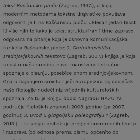
tekst Bašćanske ploče
(Zagreb, 1997.), u kojoj
modernim metodama tekstne lingvistike pokušava
odgovoriti je li na Bašćansku ploču uklesan jedan tekst
ili više njih te kako je tekst strukturiran i time zapravo
odgovara na pitanje koja je osnovna komunikacijska
funkcija Bašćanske ploče; 2.
Grafolingvistika
srednjovjekovnih tekstova
(Zagreb, 2007.) knjiga je koja
unosi u našu sredinu nove znanstvene i stručne
spoznaje o pisanju, posebice onom srednjovjekovnom.
Ona u najboljem smislu riječi europeizira taj odsječak
naše filologije nudeći niz vrijednih kulturoloških
spoznaja. Za tu je knjigu dobio Nagradu HAZU za
područje filoloških znanosti 2008. godine (za 2007.
godinu); 3.
Uvod u glagoljsku paleografiju 1
(Zagreb,
2013.) – tu knjigu obilježuje pregled suvremenih teorija
i rasprava (od odnosa prema pismu općenito do