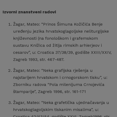
Izvorni znanstveni radovi
Žagar, Mateo: “Prinos Šimuna Kožičića Benje
uređenju jezika hrvatskoglagoljske neliturgijske
književnosti (na fonološkom i grafemskom
sustavu Knižica od žitija rimskih arhierjeov i
cesarov”, u: Croatica 37/38/39, godište XXIII/XXIV,
Zagreb 1993, str. 467-487.
Žagar, Mateo: “Neka grafijska rješenja u
najstarijem hrvatskom i crnogorskom tisku”, u:
Zborniku radova “Pola milenijuma Crnojevića
štamparije”, Zagreb 1996, str. 161-171
Žagar, Mateo: “Neka grafetička ujednačavanja u
hrvatskoglagoljskim tiskanim misalima”, u:
Croatica 42/43/44, godište XXVI, Zagreb1996, str.