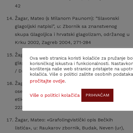
42
Žagar, Mateo (s Milanom Paunom): “Slavonski
glagoljski natpisi”, u: Zbornik sa znanstvenog
skupa Glagoljica i hrvatski glagolizam, održanog u
Krku 2002, Zagreb 2004, 271-284
Žagar, Mateo. «Jezikoslovni temelji paleografije:
Ova web stranica koristi kolačiće za pružanje bo
glagoljičko motrište”, u: Drugi Hercigonjin zbornik
korisničkog iskustva i funkcionalnosti. Nastavko
korištenja naše web stranice pristajete na upot
/ Damjanović, Stjepan (ur.), Zagreb 2005, 23-42
kolačića. Više o politici zaštite osobnih podataka
pročitajte ovdje
.
Žagar, Mateo: «Grafolingvistika i stari tekstovi:
osebujnosti pisanog jezika” , u: Od fonetike do
Više o politici kolačića
PRIHVAĆAM
etike (zbornik), Pranjković, Ivo (ur.). Zagreb 2005,
223-258
Žagar, Mateo: «Grafolingvistički opis Bečkih
listića», u: Raukarov zbornik, Budak, Neven (ur),