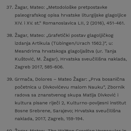
Žagar, Mateo: „Metodološke pretpostavke
paleografskog opisa hrvatske liturgijske glagoljice
XIV. i XV. st.“ Romanoslavica LII, 2 (2016), 451-461.
Žagar, Mateo: „Grafetički postav glagoljičkog
izdanja Artikula (Tübingen/Urach 1562.)“, u:
Meandrima hrvatskoga glagoljaštva (ur. Tanja
Kuštović, M. Žagar), Hrvatska sveučilišna naklada,
Zagreb 2017, 585-606.
Grmača, Dolores – Mateo Žagar: „Prva bosanična
početnica u Divkovićevu malom Nauku“, Zbornik
radova sa znanstvenog skupa Matija Divković i
kultura pisane riječi 2, Kulturno-povijesni institut
Bosne Srebrene, Sarajevo; Hrvatska sveučilišna
naklada, 2017, Zagreb, 159-194.
Žagar, Mateo: „The Written Croatian Vernacular in