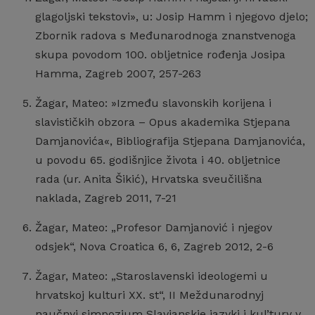
glagoljski tekstovi», u: Josip Hamm i njegovo djelo;
Zbornik radova s Međunarodnoga znanstvenoga
skupa povodom 100. obljetnice rođenja Josipa
Hamma, Zagreb 2007, 257-263
Žagar, Mateo: »Između slavonskih korijena i
slavističkih obzora – Opus akademika Stjepana
Damjanovića«, Bibliografija Stjepana Damjanovića,
u povodu 65. godišnjice života i 40. obljetnice
rada (ur. Anita Šikić), Hrvatska sveučilišna
naklada, Zagreb 2011, 7-21
Žagar, Mateo: „Profesor Damjanović i njegov
odsjek“, Nova Croatica 6, 6, Zagreb 2012, 2-6
Žagar, Mateo: „Staroslavenski ideologemi u
hrvatskoj kulturi XX. st“, II Meždunarodnyj
naučnyj simpozium Slavjanskie jazyki i kul’tury v