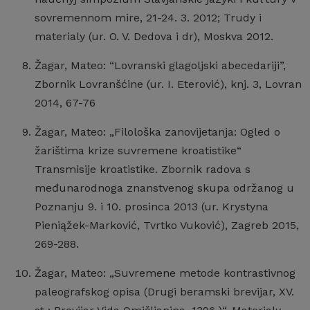
sovremennom mire, 21-24. 3. 2012; Trudy i
materialy (ur. O. V. Dedova i dr), Moskva 2012.
Žagar, Mateo: “Lovranski glagoljski abecedariji”,
Zbornik Lovranšćine (ur. I. Eterović), knj. 3, Lovran
2014, 67-76
Žagar, Mateo: „Filološka zanovijetanja: Ogled o
žarištima krize suvremene kroatistike“
Transmisije kroatistike. Zbornik radova s
međunarodnoga znanstvenog skupa održanog u
Poznanju 9. i 10. prosinca 2013 (ur. Krystyna
Pieniąžek-Marković, Tvrtko Vuković), Zagreb 2015,
269-288.
Žagar, Mateo: „Suvremene metode kontrastivnog
paleografskog opisa (Drugi beramski brevijar, XV.