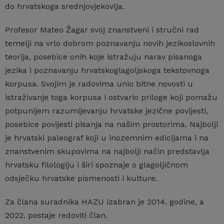
do hrvatskoga srednjovjekovlja.
Profesor Mateo Žagar svoj znanstveni i stručni rad
temelji na vrlo dobrom poznavanju novih jezikoslovnih
teorija, posebice onih koje istražuju narav pisanoga
jezika i poznavanju hrvatskoglagoljskoga tekstovnoga
korpusa. Svojim je radovima unio bitne novosti u
istraživanje toga korpusa i ostvario priloge koji pomažu
potpunijem razumijevanju hrvatske jezične povijesti,
posebice povijesti pisanja na našim prostorima. Najbolji
je hrvatski paleograf koji u inozemnim edicijama i na
znanstvenim skupovima na najbolji način predstavlja
hrvatsku filologiju i širi spoznaje o glagoljičnom
odsječku hrvatske pismenosti i kulture.
Za člana suradnika HAZU izabran je 2014. godine, a
2022. postaje redoviti član.