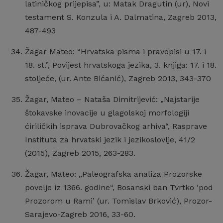
latiničkog prijepisa”, u: Matak Dragutin (ur), Novi
testament S. Konzula i A. Dalmatina, Zagreb 2013,
487-493
Žagar Mateo: “Hrvatska pisma i pravopisi u 17. i
18. st.”, Povijest hrvatskoga jezika, 3. knjiga: 17. i 18.
stoljeće, (ur. Ante Bićanić), Zagreb 2013, 343-370
Žagar, Mateo – Nataša Dimitrijević: „Najstarije
štokavske inovacije u glagolskoj morfologiji
ćiriličkih isprava Dubrovačkog arhiva“, Rasprave
Instituta za hrvatski jezik i jezikoslovlje, 41/2
(2015), Zagreb 2015, 263-283.
Žagar, Mateo: „Paleografska analiza Prozorske
povelje iz 1366. godine“, Bosanski ban Tvrtko ‘pod
Prozorom u Rami’ (ur. Tomislav Brković), Prozor-
Sarajevo-Zagreb 2016, 33-60.