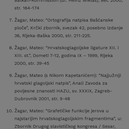
Balkan-Kommission (ur. Heinz Miklas), Beč 2000,
str. 164-174
Žagar, Mateo: “Ortografija natpisa Bašćanske
ploče”, Krčki zbornik, svezak 42, posebno izdanje
36, Rijeka-Baška 2000, str. 211-225.
Žagar, Mateo: “Hrvatskoglagoljske ligature XII. i
XIII. st.”, Dometi 7-12, godina IX – 1999, Rijeka
2000, str. 39-45
Žagar, Mateo (s Nikom Kapetanićem): “Najjužniji
hrvatski glagoljski natpis”, Anali Zavoda za
povijesne znanosti HAZU, sv. XXXIX, Zagreb-
Dubrovnik 2001, str. 9-48
Žagar, Mateo: “Grafetičke funkcije jerova u
najstarijim hrvatskoglagoljskim fragmentima”, u:
Zbornik Drugog slavističkog kongresa / Sesar,