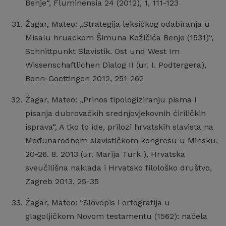
Benje“, Fluminensia 24 (2012), 1, 111-123
Žagar, Mateo: „Strategija leksičkog odabiranja u
Misalu hruackom Šimuna Kožičića Benje (1531)“,
Schnittpunkt Slavistik. Ost und West Im
Wissenschaftlichen Dialog II (ur. I. Podtergera),
Bonn-Goettingen 2012, 251-262
Žagar, Mateo: „Prinos tipologiziranju pisma i
pisanja dubrovačkih srednjovjekovnih ćiriličkih
isprava“, A tko to ide, prilozi hrvatskih slavista na
Međunarodnom slavističkom kongresu u Minsku,
20-26. 8. 2013 (ur. Marija Turk ), Hrvatska
sveučilišna naklada i Hrvatsko filološko društvo,
Zagreb 2013, 25-35
Žagar, Mateo: “Slovopis i ortografija u
glagoljičkom Novom testamentu (1562): načela