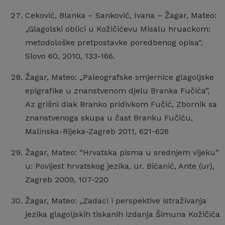
Ceković, Blanka – Sanković, Ivana – Žagar, Mateo:
„Glagolski oblici u Kožičićevu Misalu hruackom:
metodološke pretpostavke poredbenog opisa“,
Slovo 60, 2010, 133-166.
Žagar, Mateo: „Paleografske smjernice glagoljske
epigrafike u znanstvenom djelu Branka Fučića”,
Az grišni diak Branko pridivkom Fučić, Zbornik sa
znanstvenoga skupa u čast Branku Fučiću,
Malinska-Rijeka-Zagreb 2011, 621-626
Žagar, Mateo: “Hrvatska pisma u srednjem vijeku”
u: Povijest hrvatskog jezika, ur. Bićanić, Ante (ur),
Zagreb 2009, 107-220
Žagar, Mateo: „Zadaci i perspektive istraživanja
jezika glagoljskih tiskanih izdanja Šimuna Kožičića