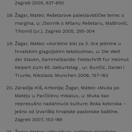
Zagreb 2005, 637-650
Žagar, Mateo: Rešetarove paleslavističke teme: s
margina, u: Zbornik o Milanu Rešetaru, Maštrović,
Tihomil (ur.), Zagreb 2005, 295-304
Žagar, Mateo: «Aoristno bisi za 3. lice jednine u
hrvatskim glagoljskim tekstovima», u: Die Welt
der Slaven, Sammelbande: Festschrift fur Helmut
Keipert zum 65. Geburtstag , ur. Bunčić, Daniel i
Trunte, Nikolaos; Munchen 2006, 157-163
Zaradija-Kiš, Antonija; Žagar, Mateo: «Muka po
Mateju u Parčićevu misalu», u: Muka kao
nepresušno nadahnuće kulture; Boka kotorska –
jedno od izvorišta hrvatske pasionske baštine,
Zagreb 2007, 153-189
Žagar, Mateo: «Struktura Jagićeve glagoljske