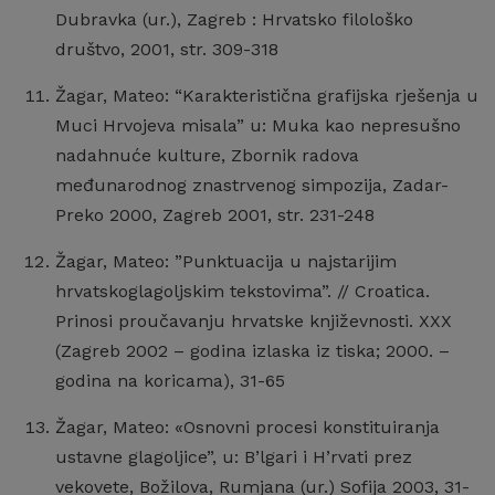
Dubravka (ur.), Zagreb : Hrvatsko filološko
društvo, 2001, str. 309-318
Žagar, Mateo: “Karakteristična grafijska rješenja u
Muci Hrvojeva misala” u: Muka kao nepresušno
nadahnuće kulture, Zbornik radova
međunarodnog znastrvenog simpozija, Zadar-
Preko 2000, Zagreb 2001, str. 231-248
Žagar, Mateo: ”Punktuacija u najstarijim
hrvatskoglagoljskim tekstovima”. // Croatica.
Prinosi proučavanju hrvatske književnosti. XXX
(Zagreb 2002 – godina izlaska iz tiska; 2000. –
godina na koricama), 31-65
Žagar, Mateo: «Osnovni procesi konstituiranja
ustavne glagoljice”, u: B’lgari i H’rvati prez
vekovete, Božilova, Rumjana (ur.) Sofija 2003, 31-