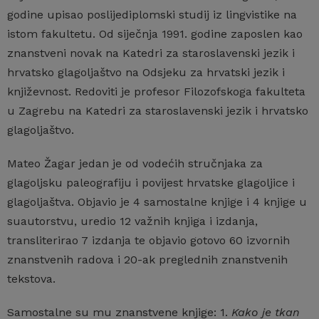
godine upisao poslijediplomski studij iz lingvistike na
istom fakultetu. Od siječnja 1991. godine zaposlen kao
znanstveni novak na Katedri za staroslavenski jezik i
hrvatsko glagoljaštvo na Odsjeku za hrvatski jezik i
književnost. Redoviti je profesor Filozofskoga fakulteta
u Zagrebu na Katedri za staroslavenski jezik i hrvatsko
glagoljaštvo.
Mateo Žagar jedan je od vodećih stručnjaka za
glagoljsku paleografiju i povijest hrvatske glagoljice i
glagoljaštva. Objavio je 4 samostalne knjige i 4 knjige u
suautorstvu, uredio 12 važnih knjiga i izdanja,
transliterirao 7 izdanja te objavio gotovo 60 izvornih
znanstvenih radova i 20-ak preglednih znanstvenih
tekstova.
Samostalne su mu znanstvene knjige: 1.
Kako je tkan