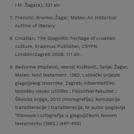
i M. Žagara), 321 str.
Franolić, Branko; Žagar, Mateo: An Historical
outline of literary
Croatian; The Glagolitic heritage of croatian
culture, Erasmus Publisher, CSYPN,
London/Zagreb 2008, 111 str.
Badurina Stipčević, Vesna; Kuštović, Tanja; Žagar,
Mateo: Novi testament. 1562. Latinički prijepis
glagoljskog izvornika. Zagreb: Adventističko
teološko visoko učilište ; Filozofski fakultet ;
Školska knjiga, 2013 (monografija); koncepcija
transliteracije i transliteracija, te autor poglavlja
“Slovopis i ortografija u glagoljičkom Novom
testamentu (1562.) (487-493)