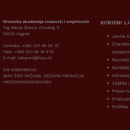
Hrvatska akademija znanosti i umjetnosti
KORISNI L
Trg Nikole Šubića Zrinskog 11
10000 Zagreb
Javna n
Znanstv
Centrala: +385 (0)1 48 95 111
sastavn
Faks: +385 (0)1 48 19 979
E-mail: kabpred@hazu.hr
Razredi
Kontakt
OIB 61989185242
Adresar
IBAN ŽIRO RAČUNA: DRŽAVNI PRORAČUN
HR1210010051863000160
Zaštita
Pravo n
Pristup
Politika