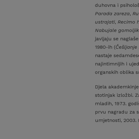
duhovna i psihološ
Parada zareza
,
Ru
ustrajati
,
Recimo 
Nabujale gomolji
javljaju se naglaš
1980-ih (
Češljanje
nastaje sedamdese
najintimnijih i uj
organskih oblika sm
Djela akademkinje
stotinjak izložbi.
mladih, 1973. godi
prvu nagradu za s
umjetnosti, 2003.