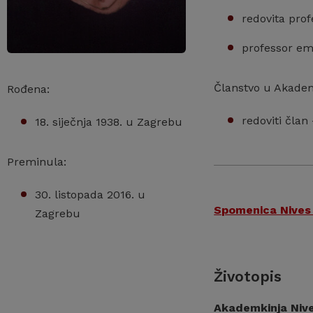
redovita pro
professor em
Članstvo u Akadem
Rođena:
redoviti član
18. siječnja 1938. u Zagrebu
Preminula:
30. listopada 2016. u
Spomenica Nives K
Zagrebu
Životopis
Akademkinja Nive