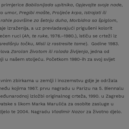
, primjerice
Babilonijada upitnika
,
Opjevajte svoje nade
,
to umor
,
Pregibi mašte
,
Proljeće krpa
,
Istrajati ili
i rahle površine za šetnju duha
,
Morbidna sa špiglom
,
aje izraženija, a uz prevladavajući prigušeni kolorit
ećen ruci (
Ah, te ruke
, 1976.–1980.), ističu se crteži iz
središnju točku
,
Misli iz rastresite tame
). Godine 1983.
elova
Zarolan životom ili rolada življenja
, jedna od
ji u našem stoljeću. Početkom 1980-ih za svoj svijet
avnim zbirkama u zemlji i inozemstvu gdje je održala
, među kojima 1967. prvu nagradu u Parizu na 5. Biennalu
međunarodnoj izložbi originalnog crteža, 1990. u Zagrebu
vatske s likom Marka Marulića za osobite zasluge u
 djelo te 2004. Nagradu
Vladimir Nazor
za životno djelo.