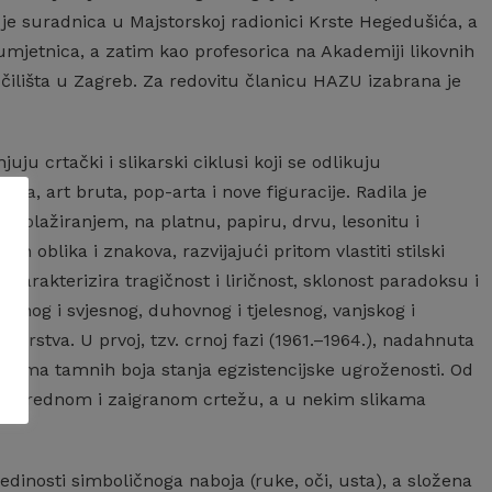
 je suradnica u Majstorskoj radionici Krste Hegedušića, a
 umjetnica, a zatim kao profesorica na Akademiji likovnih
čilišta u Zagreb. Za redovitu članicu HAZU izabrana je
u crtački i slikarski ciklusi koji se odlikuju
la, art bruta, pop-arta i nove figuracije. Radila je
kolažiranjem, na platnu, papiru, drvu, lesonitu i
h oblika i znakova, razvijajući pritom vlastiti stilski
oj karakterizira tragičnost i liričnost, sklonost paradoksu i
jesnog i svjesnog, duhovnog i tjelesnog, vanjskog i
karstva. U prvoj, tzv. crnoj fazi (1961.–1964.), nadahnuta
vima tamnih boja stanja egzistencijske ugroženosti. Od
e, neposrednom i zaigranom crtežu, a u nekim slikama
jedinosti simboličnoga naboja (ruke, oči, usta), a složena