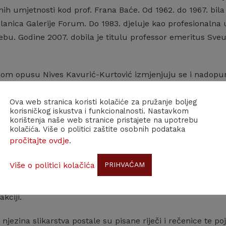
nih umjetnosti kod prof. Frana Baće. Od 1962. do 1967. bila
članica Galerije Forum. Do 1983. djeluje kao profesionalna
bu. Godine 2007. dobila je titulu professor emeritus Sveu
nom opusu Nives Kavurić-Kurtović izmjenjuju se i nadopunjuj
dom linije, forme i boje te elementima nadrealizma, informe
anom tehnikom, miješanjem crtačke i slikarske tehnike te 
Ova web stranica koristi kolačiće za pružanje boljeg
korisničkog iskustva i funkcionalnosti. Nastavkom
je figurativno nadrealne kompozicije, uglavnom antropomorfni
korištenja naše web stranice pristajete na upotrebu
 po ekspresivnoj liniji i sprezi ljepote i deformacije. Djela j
kolačića. Više o politici zaštite osobnih podataka
pročitajte ovdje
.
azivanje tjeskobnih vizija, slojevitosti i prožimanja podsv
. Posebno je njegovala crtež kao osnovu svog spoznajnog sli
Više o politici kolačića
PRIHVAĆAM
m i Franzom Kafkom, slika u ulju, gusto nanesenim sloje
 paletu i širi potez, priklanja se plošnoj organizaciji slik
akciji.
njezina slikarstva postale su pisane riječi i rečenice te po