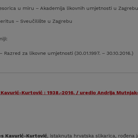
fesorica u miru – Akademija likovnih umjetnosti u Zagreb
eritus – Sveučilište u Zagrebu
iji:
 – Razred za likovne umjetnosti (30.01.1997. – 30.10.2016.)
avurić-Kurtović : 1938.-2016. / uredio Andrija Mutnjak
s Kavurić-Kurtović
, istaknuta hrvatska slikarica, rođena 