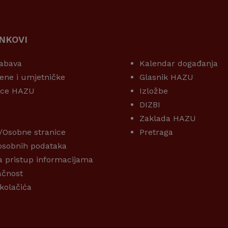
INKOVI
KORISNI LINKOVI
abava
Kalendar događanja
ene i umjetničke
Glasnik HAZU
ice HAZU
Izložbe
DIZBI
Zaklada HAZU
/Osobne stranice
Pretraga
 osobnih podataka
a pristup informacijama
ačnost
 kolačića