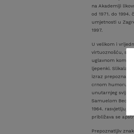
na Akademiji likov
od 1971. do 1994. 
umjetnosti u Zagre
1997.
U velikom i vrijed
virtuoznošću, skla
uglavnom kombinir
ljepenki. Slikala 
izraz prepoznatljiv
crnom humoru, prik
unutarnjeg svijeta
Samuelom Becketto
1964. rasvjetljuje
približava se apstr
Prepoznatljiv znak 