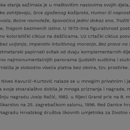
ka stanja sažimala je u maštovitim naslovima svojih djela
ke zahtijevaju
,
Srce zgaženog kažiprsta
,
Humor ili napros
hvala
,
Bolne ravnoteže
,
Spavaćica jedini dokaz sna
,
Tražit
ke
,
Tragom bezimenih istina
. U 1970-ima figurativnost post
eno koloristički ciklus na daščicama. Uz crtački ciklus posv
 bez uvijanja
,
Imperativ intuitivnog moranja
,
Bez prava na 
tmetarski papirnati svitak od dvaju komplementarnih dij
edno najmonumentalnijih panorama ljudskih sudbina i slutn
islila je slobodno viseća platna bez okvira, tzv. prostirke.
 Nives Kavurić-Kurtović nalaze se u mnogim privatnim i j
 Za svoje stvaralaštvo dobila je mnoga priznanja i nagrade
šnju nagradu Josip Račić, 1982. u Rijeci Grand prix na 8. 
likarstvo na 25. zagrebačkom salonu, 1996. Red Danice hr
 Nagradu Hrvatskog društva likovnih umjetnika za životno