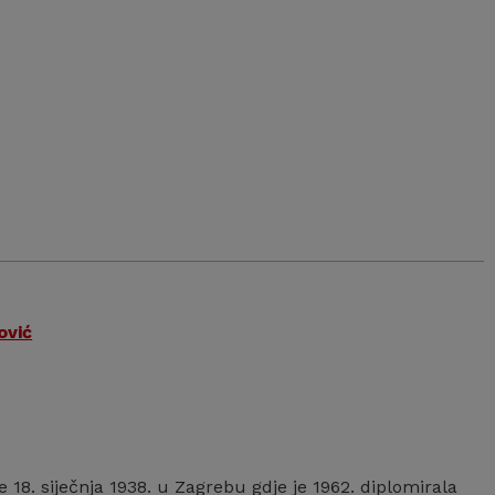
u
ović
je 18. siječnja 1938. u Zagrebu gdje je 1962. diplomirala