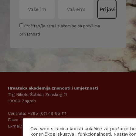
Pročitao/la sam i slažem se sa pravilima
privatnosti
Hrvatska akademija znanosti i umjetnosti
Trg Nikole Šubića Zrinskog 11
10000 Zagreb
Centrala: +385 (0)1 48 95 111
Faks: +385 (0)1 48 19 979
E-mail: kabpred@hazu.hr
Ova web stranica koristi kolačiće za pružanje bo
korisničkog iskustva i funkcionalnosti. Nastavko