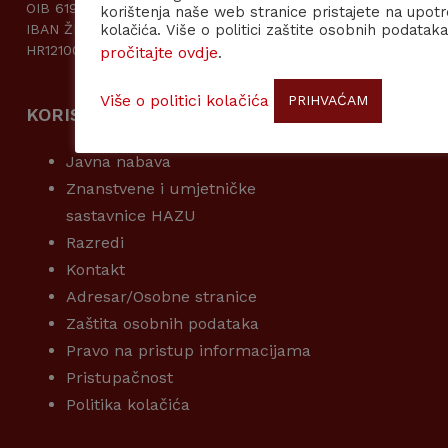
OIB 61989185242
korištenja naše web stranice pristajete na upot
kolačića. Više o politici zaštite osobnih podataka
IBAN ŽIRO RAČUNA: DRŽAVNI PRORAČUN
HR1210010051863000160
pročitajte ovdje
.
Više o politici kolačića
PRIHVAĆAM
KORISNI LINKOVI
Javna nabava
Znanstvene i umjetničke
sastavnice HAZU
Razredi
Kontakt
Adresar/Osobne stranice
Zaštita osobnih podataka
Pravo na pristup informacijama
Pristupačnost
Politika kolačića