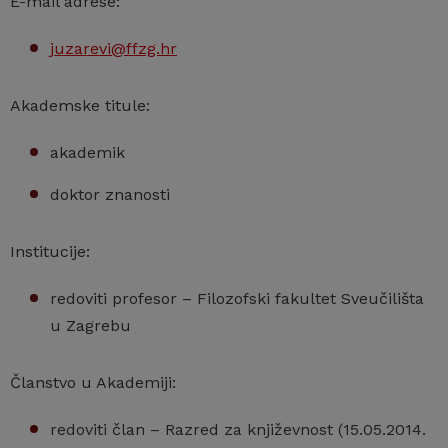
E-mail adrese:
juzarevi@ffzg.hr
Akademske titule:
akademik
doktor znanosti
Institucije:
redoviti profesor – Filozofski fakultet Sveučilišta
u Zagrebu
Članstvo u Akademiji:
redoviti član – Razred za književnost (15.05.2014.