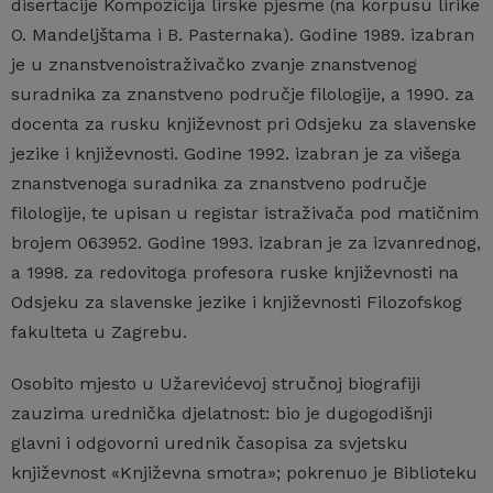
disertacije Kompozicija lirske pjesme (na korpusu lirike
O. Mandeljštama i B. Pasternaka). Godine 1989. izabran
je u znanstveno­istraživačko zvanje znanstvenog
suradnika za znanstveno područje filologije, a 1990. za
docenta za rusku književnost pri Odsjeku za slavenske
jezike i književnosti. Godine 1992. izabran je za višega
znanstvenoga suradnika za znanstveno područje
filologije, te upisan u registar istraživača pod matičnim
brojem 063952. Godine 1993. izabran je za izvanrednog,
a 1998. za redovitoga profesora ruske književnosti na
Odsjeku za slavenske jezike i književnosti Filozofskog
fakulteta u Zagrebu.
Osobito mjesto u Užarevićevoj stručnoj biografiji
zauzima urednička djelatnost: bio je dugogodišnji
glavni i odgovorni urednik časopisa za svjetsku
književnost «Književna smotra»; pokrenuo je Biblioteku