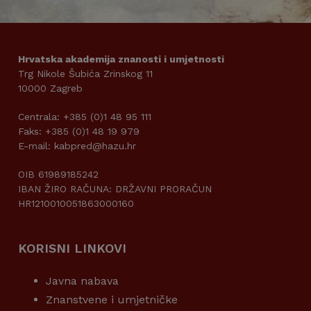
Hrvatska akademija znanosti i umjetnosti
Trg Nikole Šubića Zrinskog 11
10000 Zagreb
Centrala: +385 (0)1 48 95 111
Faks: +385 (0)1 48 19 979
E-mail: kabpred@hazu.hr
OIB 61989185242
IBAN ŽIRO RAČUNA: DRŽAVNI PRORAČUN
HR1210010051863000160
KORISNI LINKOVI
Javna nabava
Znanstvene i umjetničke