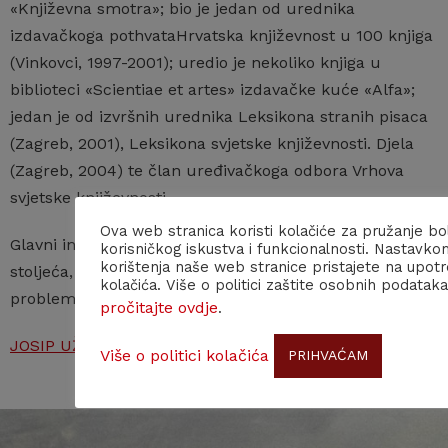
«Književna smotra»; bio je jedan od urednika
izdavačkoga pothvataHrvatska književnost u 100 knjiga
(Vinkovci, 1997-2001); uredio je nekoliko knjiga u
biblioteci «Scientiae et artes» izdavačke kuće «Alfa»;
jedan je od izvršnih urednika Leksikona stranih pisaca
(Zagreb, 2001), Leksikona svjetske književnosti. Djela
(Zagreb, 2004) te član uređivačkoga odbora Vrhova
svjetske književnosti.
Ova web stranica koristi kolačiće za pružanje bo
Glavni interesi: književna teorija, ruska lirika 19. i 20.
korisničkog iskustva i funkcionalnosti. Nastavko
korištenja naše web stranice pristajete na upot
stoljeća, hrvatska književna znanost, filozofski
kolačića. Više o politici zaštite osobnih podataka
problemi percepcije
pročitajte ovdje
.
JOSIP UŽAREVIĆ – osobna stranica
Više o politici kolačića
PRIHVAĆAM