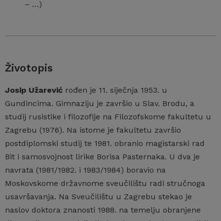
– …)
Životopis
Josip Užarević
rođen je 11. siječnja 1953. u
Gundincima. Gimnaziju je završio u Slav. Brodu, a
studij rusistike i filozofije na Filozofskome fakultetu u
Zagrebu (1976). Na istome je fakultetu završio
postdiplomski studij te 1981. obranio magistarski rad
Bit i samosvojnost lirike Borisa Pasternaka. U dva je
navrata (1981/1982. i 1983/1984) boravio na
Moskovskome državnome sveučilištu radi stručnoga
usavršavanja. Na Sveučilištu u Zagrebu stekao je
naslov doktora znanosti 1988. na temelju obranjene