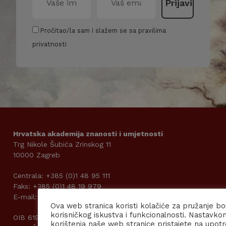
Pročitao/la sam i slažem se sa pravilima
privatnosti
Hrvatska akademija znanosti i umjetnosti
Trg Nikole Šubića Zrinskog 11
10000 Zagreb
Centrala: +385 (0)1 48 95 111
Faks: +385 (0)1 48 19 979
E-mail: kabpred@hazu.hr
Ova web stranica koristi kolačiće za pružanje bo
korisničkog iskustva i funkcionalnosti. Nastavko
OIB 61989185242
korištenja naše web stranice pristajete na upot