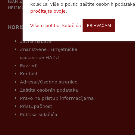
IBAN ŽIRO RAČUNA: DRŽAVNI PRORAČUN
kolačića. Više o politici zaštite osobnih podataka
HR1210010051863000160
pročitajte ovdje
.
Više o politici kolačića
PRIHVAĆAM
KORISNI LINKOVI
Javna nabava
Znanstvene i umjetničke
sastavnice HAZU
Razredi
Kontakt
Adresar/Osobne stranice
Zaštita osobnih podataka
Pravo na pristup informacijama
Pristupačnost
Politika kolačića
KORISNI LINKOVI