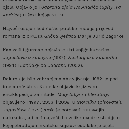
djela. Objavio je i
Sabrana djela Ive Andrića
(
Spisy Iva
Andriće
) u šest knjiga 2009.
Najveći uspjeh kod češke publike imao je prijevod
romana iz ciklusa
Grička vještica
Marije Jurić Zagorke.
Kao veliki gurman objavio je i tri knjige kuharica:
Jugoslávská kuchynĕ
(1987),
Nostalgická kuchařka
(1994) i
Lahůdky od Jadranu
(2002).
Dok mu je bilo zabranjeno objavljivanje, 1982. je pod
imenom Viktora Kudělke objavio književnu
enciklopediju za mlade
Malý labyrint literatury
,
objavljeno i 1997., 2003. i 2008. U
Slovníku spisovatelu
Jugoslávie
(1979.) smio je potpisati 300 svojih
natuknica, ali ne i najveći dio velike uvodne studije u
kojoj obrađuje i hrvatsku književnost. Iako je cijela