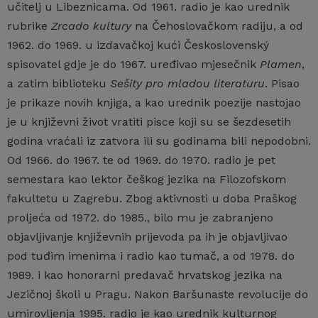
učitelj u Libeznicama. Od 1961. radio je kao urednik
rubrike
Zrcado kultury
na Čehoslovačkom radiju, a od
1962. do 1969. u izdavačkoj kući Československý
spisovatel gdje je do 1967. uređivao mjesečnik
Plamen
,
a zatim biblioteku
Sešity pro mladou literaturu
. Pisao
je prikaze novih knjiga, a kao urednik poezije nastojao
je u književni život vratiti pisce koji su se šezdesetih
godina vraćali iz zatvora ili su godinama bili nepodobni.
Od 1966. do 1967. te od 1969. do 1970. radio je pet
semestara kao lektor češkog jezika na Filozofskom
fakultetu u Zagrebu. Zbog aktivnosti u doba Praškog
proljeća od 1972. do 1985., bilo mu je zabranjeno
objavljivanje književnih prijevoda pa ih je objavljivao
pod tuđim imenima i radio kao tumač, a od 1978. do
1989. i kao honorarni predavač hrvatskog jezika na
Jezičnoj školi u Pragu. Nakon Baršunaste revolucije do
umirovljenja 1995. radio je kao urednik kulturnog