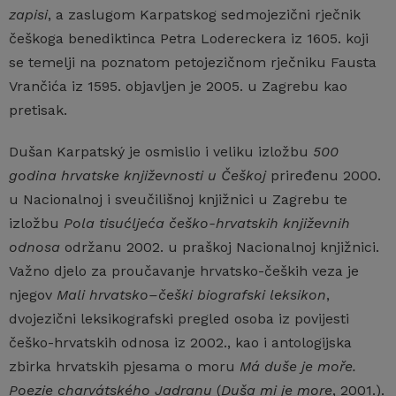
zapisi
, a zaslugom Karpatskog sedmojezični rječnik
češkoga benediktinca Petra Lodereckera iz 1605. koji
se temelji na poznatom petojezičnom rječniku Fausta
Vrančića iz 1595. objavljen je 2005. u Zagrebu kao
pretisak.
Dušan Karpatský je osmislio i veliku izložbu
500
godina hrvatske književnosti u Češkoj
priređenu 2000.
u Nacionalnoj i sveučilišnoj knjižnici u Zagrebu te
izložbu
Pola tisućljeća češko-hrvatskih književnih
odnosa
održanu 2002. u praškoj Nacionalnoj knjižnici.
Važno djelo za proučavanje hrvatsko-čeških veza je
njegov
Mali hrvatsko–češki biografski leksikon
,
dvojezični leksikografski pregled osoba iz povijesti
češko-hrvatskih odnosa iz 2002., kao i antologijska
zbirka hrvatskih pjesama o moru
Má duše je moře.
Poezie charvátského Jadranu
(
Duša mi je more
, 2001.).