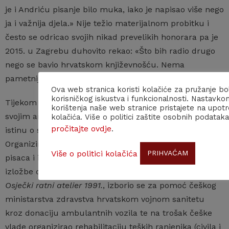
je i Andriću pisanje bilo muka, iako je napisao više nego
ja i važnija djela.» Nije težio materijalnom probitku i
često se odricao svojih nikad prevelikih honorara pa je
2015. u Zagrebu duhovito rekao: «Što bih radio drugo
nego se bavio hrvatskom književnošću. Nema
pametnijeg ni lukrativnijeg posla na svijetu.»
Ova web stranica koristi kolačiće za pružanje bo
korisničkog iskustva i funkcionalnosti. Nastavko
Tijekom Domovinskog rata Karpatský je u Češkoj
korištenja naše web stranice pristajete na upot
svojim angažmanom kao intelektualac i humanist širio
kolačića. Više o politici zaštite osobnih podataka
pročitajte ovdje
.
istinu o stradanju Hrvatske i BiH u srpskoj agresiji.
Organizirao je brojne kulturne manifestacije hrvatskih
Više o politici kolačića
PRIHVAĆAM
pisaca i intelektualaca u Pragu, poput prve hrvatske
izložbe o stradanjima i žrtvama istočne Slavonije,
Osječki ratni atelier 1991.
, izborio se za pomoć češkog
ministarstva zdravstva hrvatskom vojnom sanitetu
kroz donaciju ambulantnih vozila te na trošak češke
vlade organizirao rehabilitaciju teških ranjenika (civila i