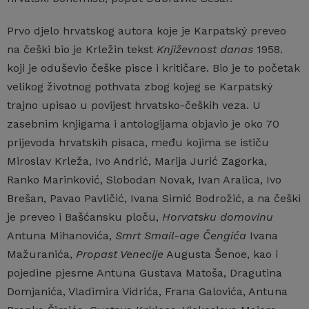
Prvo djelo hrvatskog autora koje je Karpatský preveo
na češki bio je Krležin tekst
Književnost danas
1958.
koji je oduševio češke pisce i kritičare. Bio je to početak
velikog životnog pothvata zbog kojeg se Karpatský
trajno upisao u povijest hrvatsko-čeških veza. U
zasebnim knjigama i antologijama objavio je oko 70
prijevoda hrvatskih pisaca, među kojima se ističu
Miroslav Krleža, Ivo Andrić, Marija Jurić Zagorka,
Ranko Marinković, Slobodan Novak, Ivan Aralica, Ivo
Brešan, Pavao Pavličić, Ivana Simić Bodrožić, a na češki
je preveo i Bašćansku ploču,
Horvatsku domovinu
Antuna Mihanovića,
Smrt Smail-age Čengića
Ivana
Mažuranića,
Propast Venecije
Augusta Šenoe, kao i
pojedine pjesme Antuna Gustava Matoša, Dragutina
Domjanića, Vladimira Vidrića, Frana Galovića, Antuna