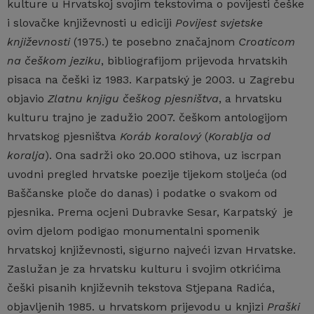
kulture u Hrvatskoj svojim tekstovima o povijesti češke
i slovačke književnosti u ediciji
Povijest svjetske
književnosti
(1975.) te posebno značajnom
Croaticom
na češkom jeziku
, bibliografijom prijevoda hrvatskih
pisaca na češki iz 1983. Karpatský je 2003. u Zagrebu
objavio
Zlatnu knjigu češkog pjesništva
, a hrvatsku
kulturu trajno je zadužio 2007. češkom antologijom
hrvatskog pjesništva
Koráb koralový
(
Korablja od
koralja
). Ona sadrži oko 20.000 stihova, uz iscrpan
uvodni pregled hrvatske poezije tijekom stoljeća (od
Baščanske ploče do danas) i podatke o svakom od
pjesnika. Prema ocjeni Dubravke Sesar, Karpatský je
ovim djelom podigao monumentalni spomenik
hrvatskoj književnosti, sigurno najveći izvan Hrvatske.
Zaslužan je za hrvatsku kulturu i svojim otkrićima
češki pisanih književnih tekstova Stjepana Radića,
objavljenih 1985. u hrvatskom prijevodu u knjizi
Praški