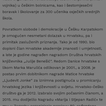
vojnika) u češkim bolnicama, kao i šestomjesečni
boravak i školovanje za 300 učenika osječkih srednjih
škola.
Povratkom slobode i demokracije u Češku Karpatskom
je omogućen nesmetani dolazak u Hrvatsku, pa i
primitak zasluženih priznanja. Tako je od 1990. bio
dopisni član Hrvatske akademije znanosti i umjetnosti,
a iste je godine nagrađen nagradom Društva hrvatskih
književnika „Julije Benešić“. Redom Danice hrvatske s
likom Marka Marulića odlikovan je 2001., a 2008. je
postao prvim dobitnikom nagrade Matice hrvatske
„Ljudevit Jonke“ za iznimna postignuća u promicanju
hrvatskog jezika i književnosti u svijetu. Hrvatsko-češko
društvo ga je 2012. izabralo svojim počasnim članom, a
2015. mu dodijelilo Nagradu «Marija i Stjepan Radić» te
mu u Zagrebu organiziralo proslavu 80. rođendana