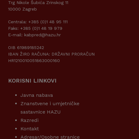
Trg Nikole Šubića Zrinskog 11
10000 Zagreb
Centrala: +385 (0)1 48 95 111
Faks: +385 (0)1 48 19 979
E-mail: kabpred@hazu.hr
OIB 61989185242
IBAN ŽIRO RAČUNA: DRŽAVNI PRORAČUN
HR1210010051863000160
KORISNI LINKOVI
Javna nabava
Znanstvene i umjetničke
sastavnice HAZU
Razredi
Kontakt
Adresar/Osobne stranice