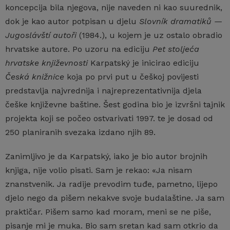
koncepcija bila njegova, nije naveden ni kao suurednik,
dok je kao autor potpisan u djelu
Slovník dramatiků —
Jugoslávští autoři
(1984.), u kojem je uz ostalo obradio
hrvatske autore. Po uzoru na ediciju
Pet stoljeća
hrvatske književnosti
Karpatský je inicirao ediciju
Česká knižnice
koja po prvi put u češkoj povijesti
predstavlja najvrednija i najreprezentativnija djela
češke književne baštine. Šest godina bio je izvršni tajnik
projekta koji se počeo ostvarivati 1997. te je dosad od
250 planiranih svezaka izdano njih 89.
Zanimljivo je da Karpatský, iako je bio autor brojnih
knjiga, nije volio pisati. Sam je rekao: «Ja nisam
znanstvenik. Ja radije prevodim tuđe, pametno, lijepo
djelo nego da pišem nekakve svoje budalaštine. Ja sam
praktičar. Pišem samo kad moram, meni se ne piše,
pisanje mi je muka. Bio sam sretan kad sam otkrio da