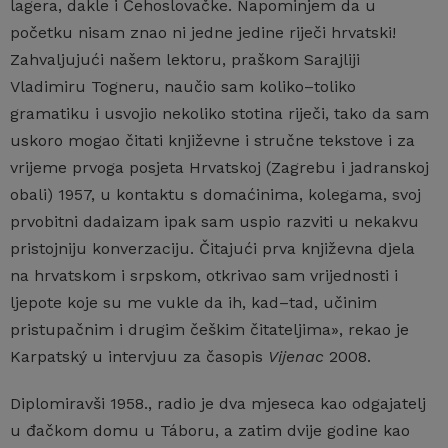
lagera, dakle i Čehoslovačke. Napominjem da u
početku nisam znao ni jedne jedine riječi hrvatski!
Zahvaljujući našem lektoru, praškom Sarajliji
Vladimiru Togneru, naučio sam koliko–toliko
gramatiku i usvojio nekoliko stotina riječi, tako da sam
uskoro mogao čitati književne i stručne tekstove i za
vrijeme prvoga posjeta Hrvatskoj (Zagrebu i jadranskoj
obali) 1957, u kontaktu s domaćinima, kolegama, svoj
prvobitni dadaizam ipak sam uspio razviti u nekakvu
pristojniju konverzaciju. Čitajući prva književna djela
na hrvatskom i srpskom, otkrivao sam vrijednosti i
ljepote koje su me vukle da ih, kad–tad, učinim
pristupačnim i drugim češkim čitateljima», rekao je
Karpatský u intervjuu za časopis
Vijenac
2008.
Diplomiravši 1958., radio je dva mjeseca kao odgajatelj
u đačkom domu u Táboru, a zatim dvije godine kao