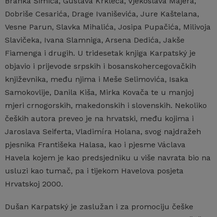
Branka Šimića, Gustava Krkleca, Vjekoslava Majera,
Dobriše Cesarića, Drage Ivaniševića, Jure Kaštelana,
Vesne Parun, Slavka Mihalića, Josipa Pupačića, Milivoja
Slavičeka, Ivana Slamniga, Arsena Dedića, Jakše
Fiamenga i drugih. U tridesetak knjiga Karpatský je
objavio i prijevode srpskih i bosanskohercegovačkih
književnika, među njima i Meše Selimovića, Isaka
Samokovlije, Danila Kiša, Mirka Kovača te u manjoj
mjeri crnogorskih, makedonskih i slovenskih. Nekoliko
čeških autora preveo je na hrvatski, među kojima i
Jaroslava Seiferta, Vladimíra Holana, svog najdražeh
pjesnika Františeka Halasa, kao i pjesme Václava
Havela kojem je kao predsjedniku u više navrata bio na
usluzi kao tumač, pa i tijekom Havelova posjeta
Hrvatskoj 2000.
Dušan Karpatský je zaslužan i za promociju češke