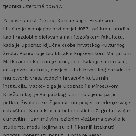
tjednika
Literarné noviny
.
Za povezanost Dušana Karpatskog s Hrvatskom
ključan je bio njegov prvi posjet 1957., pri kraju studija,
kao i razdoblje djelovanja na Filozofskom fakultetu,
kada je upoznao ključne osobe hrvatskog kulturnog
života. Posebno je bio blizak s književnikom Marijanom
Matkovićem koji mu je omogućio, kako je sam rekao,
da upozna kulturu, povijest i duh hrvatskog naroda te
mu otvorio vrata vodećih hrvatskih kulturnih
institucija. Matković ga je upoznao i s Miroslavom
Krležom koji je Karpatskog iznimno cijenio pa je
potkraj života razmišljao da mu povjeri uređenje svoje
ostavštine. Kao lektor na bohemistici u Zagrebu svojim
duhovitim i zanimljivim jezičnim vježbama osvojio je
studente, među kojima su bili i kasniji istaknuti
hrvatski bohemisti, poput Dubravke Sesar.