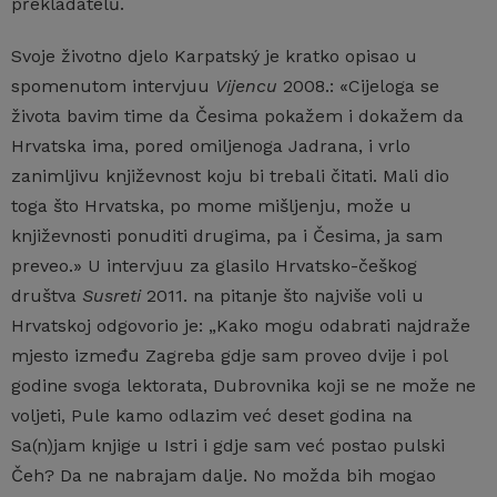
překladatelů.
Svoje životno djelo Karpatský je kratko opisao u
spomenutom intervjuu
Vijencu
2008.: «Cijeloga se
života bavim time da Česima pokažem i dokažem da
Hrvatska ima, pored omiljenoga Jadrana, i vrlo
zanimljivu književnost koju bi trebali čitati. Mali dio
toga što Hrvatska, po mome mišljenju, može u
književnosti ponuditi drugima, pa i Česima, ja sam
preveo.» U intervjuu za glasilo Hrvatsko-češkog
društva
Susreti
2011. na pitanje što najviše voli u
Hrvatskoj odgovorio je: „Kako mogu odabrati najdraže
mjesto između Zagreba gdje sam proveo dvije i pol
godine svoga lektorata, Dubrovnika koji se ne može ne
voljeti, Pule kamo odlazim već deset godina na
Sa(n)jam knjige u Istri i gdje sam već postao pulski
Čeh? Da ne nabrajam dalje. No možda bih mogao