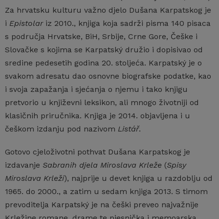
Za hrvatsku kulturu važno djelo Dušana Karpatskog je
i
Epistolar
iz 2010., knjiga koja sadrži pisma 140 pisaca
s područja Hrvatske, BiH, Srbije, Crne Gore, Češke i
Slovačke s kojima se Karpatský družio i dopisivao od
sredine pedesetih godina 20. stoljeća. Karpatský je o
svakom adresatu dao osnovne biografske podatke, kao
i svoja zapažanja i sjećanja o njemu i tako knjigu
pretvorio u književni leksikon, ali mnogo životniji od
klasičnih priručnika. Knjiga je 2014. objavljena i u
češkom izdanju pod nazivom
Listář
.
Gotovo cjeloživotni pothvat Dušana Karpatskog je
izdavanje
Sabranih djela Miroslava Krleže
(
Spisy
Miroslava Krleži
), najprije u devet knjiga u razdoblju od
1965. do 2000., a zatim u sedam knjiga 2013. S timom
prevoditelja Karpatský je na češki preveo najvažnije
Krležine romane, drame te pjesnička i memoarska