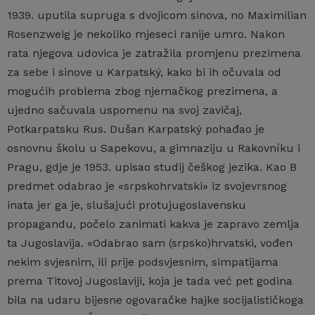
1939. uputila supruga s dvojicom sinova, no Maximilian
Rosenzweig je nekoliko mjeseci ranije umro. Nakon
rata njegova udovica je zatražila promjenu prezimena
za sebe i sinove u Karpatský, kako bi ih očuvala od
mogućih problema zbog njemačkog prezimena, a
ujedno sačuvala uspomenu na svoj zavičaj,
Potkarpatsku Rus. Dušan Karpatský pohađao je
osnovnu školu u Sapekovu, a gimnaziju u Rakovníku i
Pragu, gdje je 1953. upisao studij češkog jezika. Kao B
predmet odabrao je «srpskohrvatski» iz svojevrsnog
inata jer ga je, slušajući protujugoslavensku
propagandu, počelo zanimati kakva je zapravo zemlja
ta Jugoslavija. «Odabrao sam (srpsko)hrvatski, vođen
nekim svjesnim, ili prije podsvjesnim, simpatijama
prema Titovoj Jugoslaviji, koja je tada već pet godina
bila na udaru bijesne ogovaračke hajke socijalističkoga