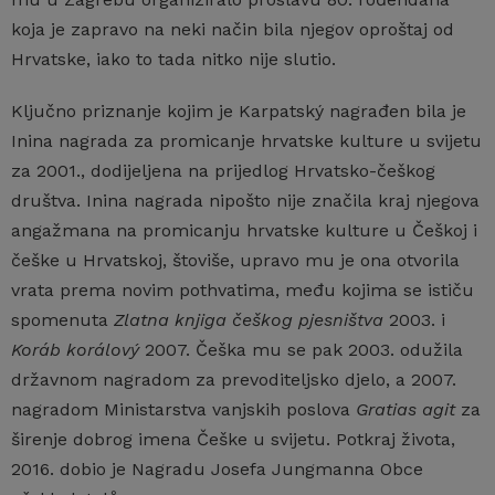
koja je zapravo na neki način bila njegov oproštaj od
Hrvatske, iako to tada nitko nije slutio.
Ključno priznanje kojim je Karpatský nagrađen bila je
Inina nagrada za promicanje hrvatske kulture u svijetu
za 2001., dodijeljena na prijedlog Hrvatsko-češkog
društva. Inina nagrada nipošto nije značila kraj njegova
angažmana na promicanju hrvatske kulture u Češkoj i
češke u Hrvatskoj, štoviše, upravo mu je ona otvorila
vrata prema novim pothvatima, među kojima se ističu
spomenuta
Zlatna knjiga češkog pjesništva
2003. i
Koráb korálový
2007. Češka mu se pak 2003. odužila
državnom nagradom za prevoditeljsko djelo, a 2007.
nagradom Ministarstva vanjskih poslova
Gratias agit
za
širenje dobrog imena Češke u svijetu. Potkraj života,
2016. dobio je Nagradu Josefa Jungmanna Obce