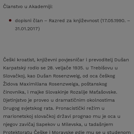
Članstvo u Akademiji:
dopisni član – Razred za književnost (17.05.1990. –
31.01.2017)
Češki kroatist, književni povjesničar i prevoditelj Dušan
Karpatský rodio se 28. veljače 1935. u Trebišovu u
Slovačkoj, kao Dušan Rosenzweig, od oca češkog
Židova Maximiliana Rosenzweiga, poštanskog
činovnika, i majke Slovakinje Rozalije Maťašovske.
Djetinjstvo je proveo u dramatičnim okolnostima
Drugog svjetskog rata. Pronacistički režim u
marionetskoj slovačkoj državi prognao mu je oca u
njegov zavičaj Sapekov u Milevska, u tadašnjem
Protektoratu Češke i Moravske gdje mu se u studenom