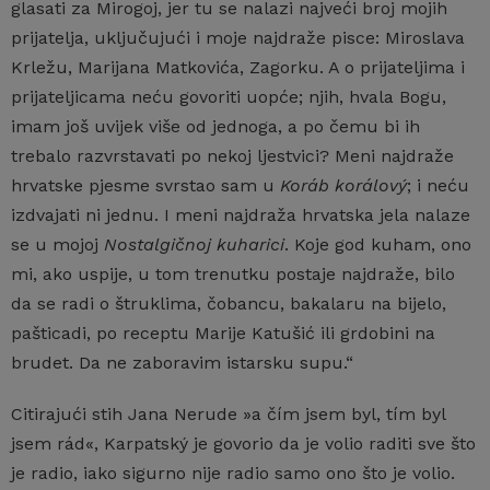
glasati za Mirogoj, jer tu se nalazi najveći broj mojih
prijatelja, uključujući i moje najdraže pisce: Miroslava
Krležu, Marijana Matkovića, Zagorku. A o prijateljima i
prijateljicama neću govoriti uopće; njih, hvala Bogu,
imam još uvijek više od jednoga, a po čemu bi ih
trebalo razvrstavati po nekoj ljestvici? Meni najdraže
hrvatske pjesme svrstao sam u
Koráb korálový
; i neću
izdvajati ni jednu. I meni najdraža hrvatska jela nalaze
se u mojoj
Nostalgičnoj kuharici
. Koje god kuham, ono
mi, ako uspije, u tom trenutku postaje najdraže, bilo
da se radi o štruklima, čobancu, bakalaru na bijelo,
pašticadi, po receptu Marije Katušić ili grdobini na
brudet. Da ne zaboravim istarsku supu.“
Citirajući stih Jana Nerude »a čím jsem byl, tím byl
jsem rád«, Karpatský je govorio da je volio raditi sve što
je radio, iako sigurno nije radio samo ono što je volio.