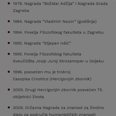
1976. Nagrada “Božidar Adžija” i Nagrada Grada
Zagreba
1984. Nagrada “Vladimir Nazor” (godišnja)
1994. Povelja Filozofskog fakulteta u Zagrebu
1995. Nagrada “Stjepan Ivšić”
1995. Povelja Filozofskog fakulteta
Sveučilišta
Josip Juraj Strossmayer
u Osijeku
1996. posvećen mu je trobroj
časopisa
Croatica
(
Hercigonjin zbornik
)
2005. Drugi Hercigonjin zbornik posvećen 75.
obljetnici života
2009. Državna Nagrada za znanost za životno
djelo za područje humanističkih znanosti