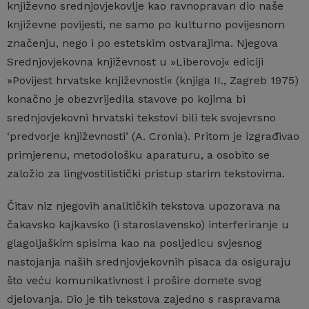
književno srednjovjekovlje kao ravnopravan dio naše
književne povijesti, ne samo po kulturno povijesnom
značenju, nego i po estetskim ostvarajima. Njegova
Srednjovjekovna književnost u »Liberovoj« ediciji
»Povijest hrvatske književnosti« (knjiga II., Zagreb 1975)
konačno je obezvrijedila stavove po kojima bi
srednjovjekovni hrvatski tekstovi bili tek svojevrsno
‘predvorje književnosti’ (A. Cronia). Pritom je izgrađivao
primjerenu, metodološku aparaturu, a osobito se
založio za lingvostilistički pristup starim tekstovima.
Čitav niz njegovih analitičkih tekstova upozorava na
čakavsko kajkavsko (i staroslavensko) interferiranje u
glagoljaškim spisima kao na posljedicu svjesnog
nastojanja naših srednjovjekovnih pisaca da osiguraju
što veću komunikativnost i prošire domete svog
djelovanja. Dio je tih tekstova zajedno s raspravama