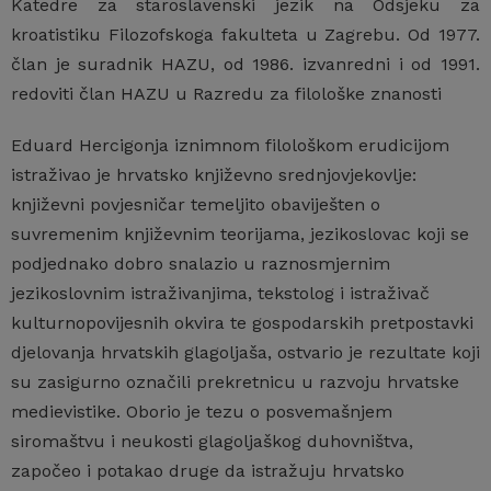
Katedre za staroslavenski jezik na Odsjeku za
kroatistiku Filozofskoga fakulteta u Zagrebu. Od 1977.
član je suradnik HAZU, od 1986. izvanredni i od 1991.
redoviti član HAZU u Razredu za filološke znanosti
Eduard Hercigonja iznimnom filološkom erudicijom
istraživao je hrvatsko književno srednjovjekovlje:
književni povjesničar temeljito obaviješten o
suvremenim književnim teorijama, jezikoslovac koji se
podjednako dobro snalazio u raznosmjernim
jezikoslovnim istraživanjima, tekstolog i istraživač
kulturnopovijesnih okvira te gospodarskih pretpostavki
djelovanja hrvatskih glagoljaša, ostvario je rezultate koji
su zasigurno označili prekretnicu u razvoju hrvatske
medievistike. Oborio je tezu o posvemašnjem
siromaštvu i neukosti glagoljaškog duhovništva,
započeo i potakao druge da istražuju hrvatsko