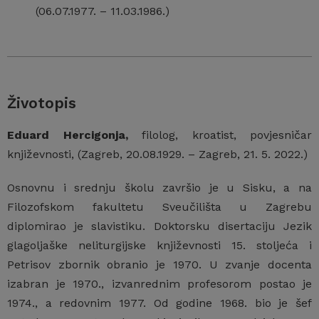
(06.07.1977. – 11.03.1986.)
Životopis
Eduard Hercigonja,
filolog, kroatist, povjesničar
književnosti, (Zagreb, 20.08.1929. – Zagreb, 21. 5. 2022.)
Osnovnu i srednju školu završio je u Sisku, a na
Filozofskom fakultetu Sveučilišta u Zagrebu
diplomirao je slavistiku. Doktorsku disertaciju Jezik
glagoljaške neliturgijske književnosti 15. stoljeća i
Petrisov zbornik obranio je 1970. U zvanje docenta
izabran je 1970., izvanrednim profesorom postao je
1974., a redovnim 1977. Od godine 1968. bio je šef