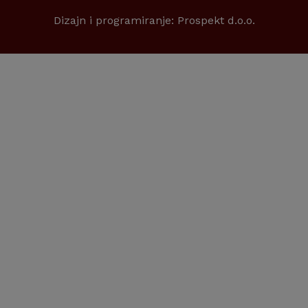
Dizajn i programiranje:
Prospekt d.o.o.