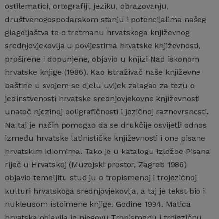
ostilematici, ortografiji, jeziku, obrazovanju,
društvenogospodarskom stanju i potencijalima našeg
glagoljaštva te o tretmanu hrvatskoga književnog
srednjovjekovlja u povijestima hrvatske književnosti,
proširene i dopunjene, objavio u knjizi Nad iskonom
hrvatske knjige (1986). Kao istraživač naše književne
baštine u svojem se djelu uvijek zalagao za tezu o
jedinstvenosti hrvatske srednjovjekovne književnosti
unatoč njezinoj poligrafičnosti i jezičnoj raznovrsnosti.
Na taj je način pomogao da se drukčije osvijetli odnos
između hrvatske latinističke književnosti i one pisane
hrvatskim idiomima. Tako je u katalogu izložbe Pisana
riječ u Hrvatskoj (Muzejski prostor, Zagreb 1986)
objavio temeljitu studiju o tropismenoj i trojezičnoj
kulturi hrvatskoga srednjovjekovlja, a taj je tekst bio i
nukleusom istoimene knjige. Godine 1994. Matica
hrvatska objavila je njegovu Tropismenu i trojezičnu